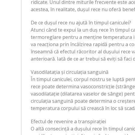
ridicate. Unul dintre miturile frecvente este ace
acestea, în realitate, dușul rece nu oferă benef
De ce dușul rece nu ajută în timpul caniculei?
Atunci când te expui la un duș rece în timpul ca
termoreglare pentru a menține temperatura inte
va reacționa prin încălzirea rapidă pentru a c
înseamnă că efectul răcoritor al dușului rece va
anterioară. Iată de ce ar trebui să eviți să faci
Vasodilatația și circulația sanguină
În timpul caniculei, corpul nostru se luptă p
rece poate determina vasoconstricție (strânge
vasodilatație (dilatarea vaselor de sânge) pent
circulația sanguină poate determina o creștere 
temperatura corpului să crească în loc să scad
Efectul de revenire a transpirației
O altă consecință a dușului rece în timpul cani