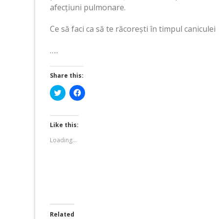
afecțiuni pulmonare.
Ce să faci ca să te răcorești în timpul caniculei
…..
Share this:
Click
Click
to
to
share
share
on
on
Twitter
Facebook
(Opens
(Opens
Like this:
in
in
new
new
Loading...
window)
window)
Related