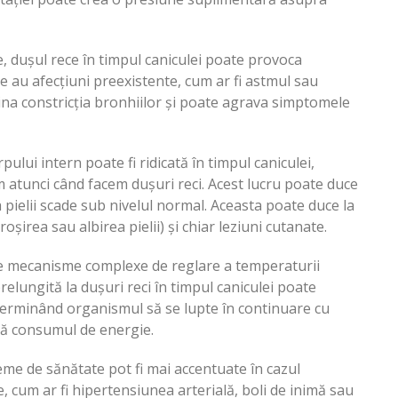
, dușul rece în timpul caniculei poate provoca
re au afecțiuni preexistente, cum ar fi astmul sau
na constricția bronhiilor și poate agrava simptomele
ului intern poate fi ridicată în timpul caniculei,
m atunci când facem dușuri reci. Acest lucru poate duce
 pielii scade sub nivelul normal. Aceasta poate duce la
oșirea sau albirea pielii) și chiar leziuni cutanate.
re mecanisme complexe de reglare a temperaturii
elungită la dușuri reci în timpul caniculei poate
erminând organismul să se lupte în continuare cu
scă consumul de energie.
e de sănătate pot fi mai accentuate în cazul
, cum ar fi hipertensiunea arterială, boli de inimă sau