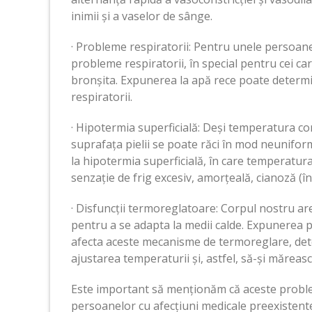
inimii și a vaselor de sânge.
· Probleme respiratorii: Pentru unele persoane
probleme respiratorii, în special pentru cei ca
bronșita. Expunerea la apă rece poate determi
respiratorii.
· Hipotermia superficială: Deși temperatura corp
suprafața pielii se poate răci în mod neunifor
la hipotermia superficială, în care temperatura
senzație de frig excesiv, amorțeală, cianoză (înr
· Disfuncții termoreglatoare: Corpul nostru a
pentru a se adapta la medii calde. Expunerea pr
afecta aceste mecanisme de termoreglare, det
ajustarea temperaturii și, astfel, să-și mărea
Este important să menționăm că aceste problem
persoanelor cu afecțiuni medicale preexistente