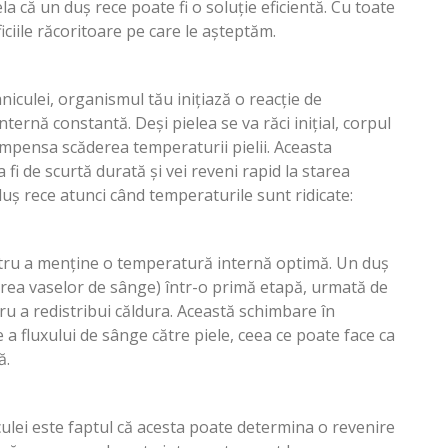
la că un duș rece poate fi o soluție eficientă. Cu toate
iciile răcoritoare pe care le așteptăm.
niculei, organismul tău inițiază o reacție de
rnă constantă. Deși pielea se va răci inițial, corpul
ompensa scăderea temperaturii pielii. Aceasta
 fi de scurtă durată și vei reveni rapid la starea
 duș rece atunci când temperaturile sunt ridicate:
entru a menține o temperatură internă optimă. Un duș
rea vaselor de sânge) într-o primă etapă, urmată de
ru a redistribui căldura. Această schimbare în
a fluxului de sânge către piele, ceea ce poate face ca
ă.
culei este faptul că acesta poate determina o revenire