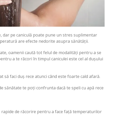
de, dar pe caniculă poate pune un stres suplimentar
eratură are efecte nedorite asupra sănătății.
ate, oamenii caută tot felul de modalități pentru a se
entru a te răcori în timpul caniculei este cel al dușului
 să faci duș rece atunci când este foarte cald afară.
de sănătate te poți confrunta dacă te speli cu apă rece
 rapide de răcorire pentru a face față temperaturilor