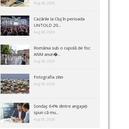
Aug 06, 2026
Cazările la Cluj în perioada
UNTOLD 20...
Aug 06, 2026
România sub o cupolă de foc:
ANM anun�...
Aug 06, 2026
Fotografia zilei
Aug 06, 2026
Sondaj: 64% dintre angajați
spun că mu...
Aug 05, 2026