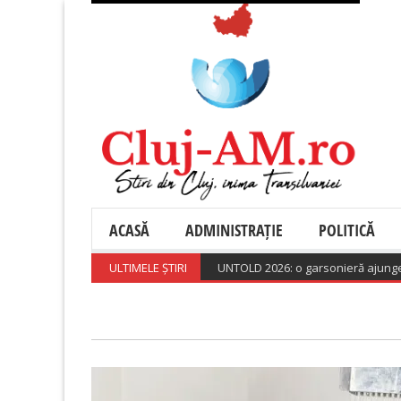
ACASĂ
ADMINISTRAȚIE
POLITICĂ
Cazările la Cluj în perioada UNTOLD 2026: o garsonieră ajunge să cost
ULTIMELE ȘTIRI