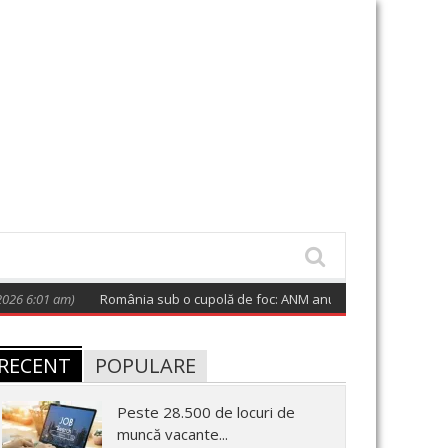
 am)
România sub o cupolă de foc: ANM anunță anomalii termice majore
RECENT
POPULARE
Peste 28.500 de locuri de
muncă vacante...