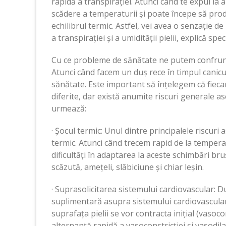
rapidă a transpirației. Atunci când te expui la 
scădere a temperaturii și poate începe să pro
echilibrul termic. Astfel, vei avea o senzație
a transpirației și a umidității pielii, explică spec
Cu ce probleme de sănătate ne putem confrun
Atunci când facem un duș rece în timpul canic
sănătate. Este important să înțelegem că fieca
diferite, dar există anumite riscuri generale a
urmează:
· Șocul termic: Unul dintre principalele riscuri 
termic. Atunci când trecem rapid de la tempera
dificultăți în adaptarea la aceste schimbări bru
scăzută, amețeli, slăbiciune și chiar leșin.
· Suprasolicitarea sistemului cardiovascular: 
suplimentară asupra sistemului cardiovascular
suprafața pielii se vor contracta inițial (vasocon
alternanță rapidă a vasoconstricției și vasodi