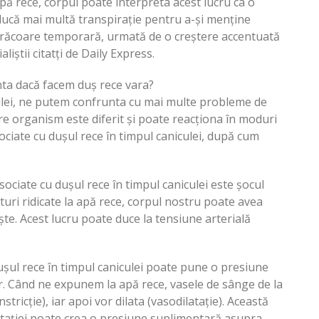
apă rece, corpul poate interpreta acest lucru ca o
ducă mai multă transpirație pentru a-și menține
 de răcoare temporară, urmată de o creștere accentuată
ialiștii citatți de Daily Express.
ta dacă facem duș rece vara?
ulei, ne putem confrunta cu mai multe probleme de
re organism este diferit și poate reacționa în moduri
sociate cu dușul rece în timpul caniculei, după cum
asociate cu dușul rece în timpul caniculei este șocul
turi ridicate la apă rece, corpul nostru poate avea
ște. Acest lucru poate duce la tensiune arterială
Dușul rece în timpul caniculei poate pune o presiune
. Când ne expunem la apă rece, vasele de sânge de la
stricție), iar apoi vor dilata (vasodilatație). Această
latației poate crea o presiune suplimentară asupra