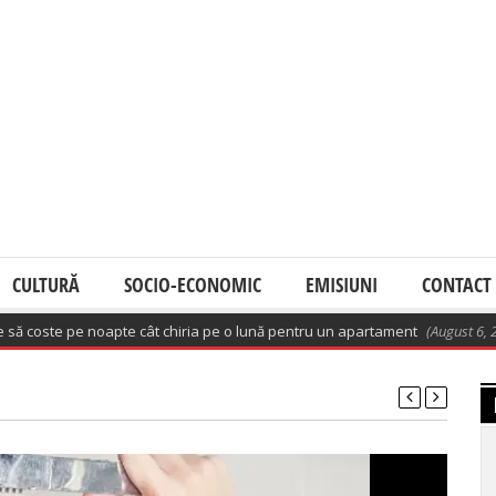
CULTURĂ
SOCIO-ECONOMIC
EMISIUNI
CONTACT
e pe noapte cât chiria pe o lună pentru un apartament
(August 6, 2026 6:01