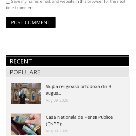
Save my name, email, and website in this browser for the next
time I comment.
RECENT
POPULARE
Slujba religioasă ortodoxă din 9
augus...
Aug 09, 2026
Casa Nationala de Pensii Publice
(CNPP):...
Aug 09, 2026