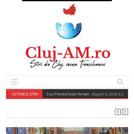
todoxă din 9 august 2026 cu Preotul Ioan Avram
ULTIMELE ȘTIRI
(August 9, 2026 6:28 am)