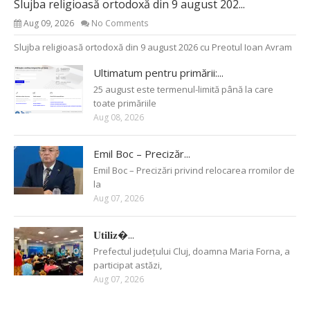
Slujba religioasă ortodoxă din 9 august 202...
Aug 09, 2026
No Comments
Slujba religioasă ortodoxă din 9 august 2026 cu Preotul Ioan Avram
Ultimatum pentru primării:...
25 august este termenul-limită până la care
toate primăriile
Aug 08, 2026
Emil Boc – Precizăr...
Emil Boc – Precizări privind relocarea rromilor de
la
Aug 07, 2026
𝐔𝐭𝐢𝐥𝐢𝐳�...
Prefectul județului Cluj, doamna Maria Forna, a
participat astăzi,
Aug 07, 2026