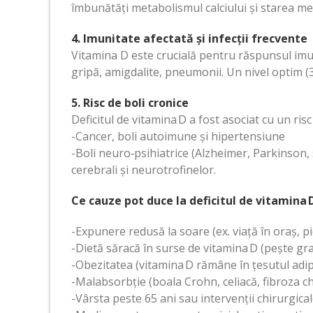
îmbunătăți metabolismul calciului și starea me
4. Imunitate afectată și infecții frecvente
Vitamina D este crucială pentru răspunsul imunit
gripă, amigdalite, pneumonii. Un nivel optim 
5. Risc de boli cronice
Deficitul de vitamina D a fost asociat cu un ris
-Cancer, boli autoimune și hipertensiune
-Boli neuro‑psihiatrice (Alzheimer, Parkinson, 
cerebrali și neurotrofinelor.
Ce cauze pot duce la deficitul de vitamina 
-Expunere redusă la soare (ex. viață în oraș, pi
-Dietă săracă în surse de vitamina D (pește gra
-Obezitatea (vitamina D rămâne în țesutul adi
-Malabsorbție (boala Crohn, celiacă, fibroza ch
-Vârsta peste 65 ani sau intervenții chirurgical