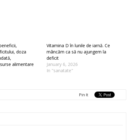
eneficii,
Vitamina D în lunile de iarnă. Ce
citului, doza
mâncăm ca să nu ajungem la
ndată,
deficit
, surse alimentare
January 6, 2026
In "sanatate"
Pin It