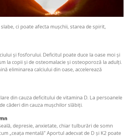
labe, ci poate afecta mușchii, starea de spirit,
ului și fosforului. Deficitul poate duce la oase moi și
sm la copii și de osteomalacie și osteoporoză la adulți.
ină eliminarea calciului din oase, accelerează
lare din cauza deficitului de vitamina D. La persoanele
 de căderi din cauza mușchilor slăbiți.
somn
eală, depresie, anxietate, chiar tulburări de somn
ecum „ceața mentală” Aportul adecvat de D și K2 poate