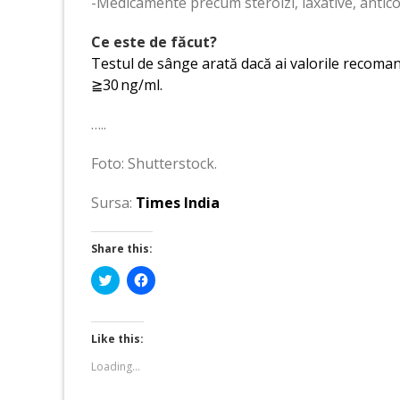
-Medicamente precum steroizi, laxative, antic
Ce este de făcut?
Testul de sânge arată dacă ai valorile recomand
≧30 ng/ml.
…..
Foto: Shutterstock.
Sursa:
Times India
Share this:
Click
Click
to
to
share
share
on
on
Twitter
Facebook
(Opens
(Opens
Like this:
in
in
new
new
Loading...
window)
window)