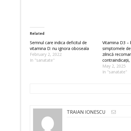
Related
Semnul care indica deficitul de
Vitamina D3 – b
vitamina D: nu ignora oboseala
simptomele defi
February 2, 2022
zilnică recoma
In "sanatate"
contraindicații
May 2, 2025
In "sanatate"
TRAIAN IONESCU