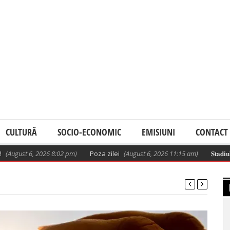
CULTURĂ
SOCIO-ECONOMIC
EMISIUNI
CONTACT
 6, 2026 8:02 pm)
Poza zilei
(August 6, 2026 11:15 am)
𝐒𝐭𝐚𝐝𝐢𝐮𝐥 𝐥𝐮𝐜𝐫𝐚̆𝐫𝐢