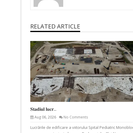
RELATED ARTICLE
𝐒𝐭𝐚𝐝𝐢𝐮𝐥 𝐥𝐮𝐜𝐫...
Aug 06, 2026
No Comments
Lucrările de edificare a viitorului Spital Pediatric Monoblo