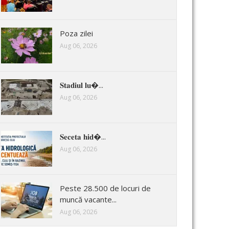
Poza zilei
Aug 06, 2026
𝐒𝐭𝐚𝐝𝐢𝐮𝐥 𝐥𝐮�...
Aug 06, 2026
𝐒𝐞𝐜𝐞𝐭𝐚 𝐡𝐢𝐝�...
Aug 06, 2026
Peste 28.500 de locuri de
muncă vacante...
Aug 06, 2026