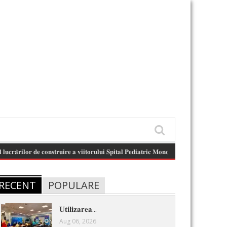
𝐥𝐨𝐫 𝐝𝐞 𝐜𝐨𝐧𝐬𝐭𝐫𝐮𝐢𝐫𝐞 𝐚 𝐯𝐢𝐢𝐭𝐨𝐫𝐮𝐥𝐮𝐢 𝐒𝐩𝐢𝐭𝐚𝐥 𝐏𝐞𝐝𝐢𝐚𝐭𝐫𝐢𝐜 𝐌𝐨𝐧𝐨𝐛𝐥𝐨𝐜 .
(August 6, 2026 11:13 
RECENT
POPULARE
𝐔𝐭𝐢𝐥𝐢𝐳𝐚𝐫𝐞𝐚...
Aug 06, 2026