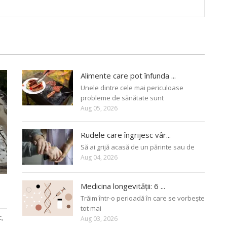
Alimente care pot înfunda ...
Unele dintre cele mai periculoase
probleme de sănătate sunt
Aug 05, 2026
Rudele care îngrijesc vâr...
Să ai grijă acasă de un părinte sau de
Aug 04, 2026
Medicina longevității: 6 ...
Trăim într-o perioadă în care se vorbește
tot mai
c,
Aug 03, 2026