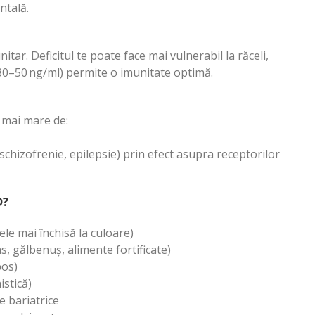
ntală.
ar. Deficitul te poate face mai vulnerabil la răceli,
(30–50 ng/ml) permite o imunitate optimă.
c mai mare de:
schizofrenie, epilepsie) prin efect asupra receptorilor
D?
ele mai închisă la culoare)
s, gălbenuș, alimente fortificate)
pos)
istică)
e bariatrice