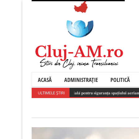
ACASĂ
ADMINISTRAȚIE
POLITICĂ
𝐞𝐬𝐩𝐨𝐧𝐬𝐚𝐛𝐢𝐥𝐚̆ 𝐚 𝐝𝐫𝐨𝐧𝐞𝐥𝐨𝐫 𝐞𝐬𝐭𝐞 𝐞𝐬𝐞𝐧𝐭̦𝐢𝐚𝐥𝐚̆ 𝐩𝐞𝐧𝐭𝐫𝐮 𝐬𝐢𝐠𝐮𝐫𝐚𝐧𝐭̦𝐚 𝐬𝐩𝐚𝐭̦𝐢𝐮𝐥𝐮𝐢 𝐚𝐞𝐫𝐢𝐚𝐧!
ULTIMELE ȘTIRI
(August