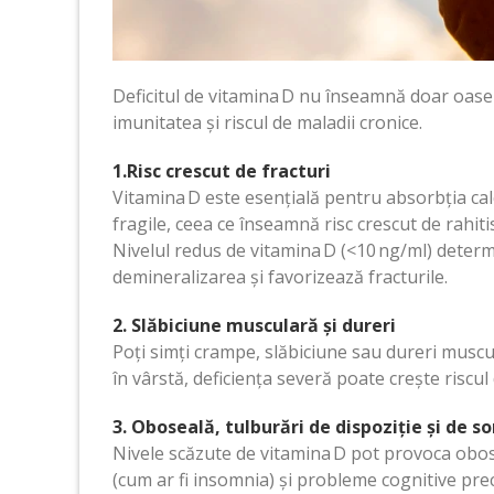
Deficitul de vitamina D nu înseamnă doar oase s
imunitatea și riscul de maladii cronice.
1.Risc crescut de fracturi
Vitamina D este esențială pentru absorbția calci
fragile, ceea ce înseamnă risc crescut de rahiti
Nivelul redus de vitamina D (<10 ng/ml) determ
demineralizarea și favorizează fracturile.
2. Slăbiciune musculară și dureri
Poți simți crampe, slăbiciune sau dureri muscu
în vârstă, deficiența severă poate crește riscul
3. Oboseală, tulburări de dispoziție și de 
Nivele scăzute de vitamina D pot provoca obos
(cum ar fi insomnia) și probleme cognitive pr