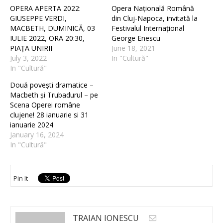
OPERA APERTA 2022:
Opera Națională Română
GIUSEPPE VERDI,
din Cluj-Napoca, invitată la
MACBETH, DUMINICĂ, 03
Festivalul Internațional
IULIE 2022, ORA 20:30,
George Enescu
PIAȚA UNIRII
June 18, 2021
July 3, 2022
In "Cultură"
In "Cultură"
Două povești dramatice –
Macbeth și Trubadurul – pe
Scena Operei române
clujene! 28 ianuarie si 31
ianuarie 2024
January 16, 2024
In "Cultură"
Pin It
TRAIAN IONESCU