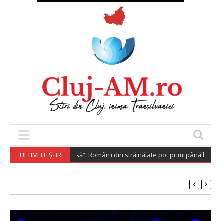
ora Investește Acasă”. Românii din străinătate pot primi până la 200.000
ULTIMELE ȘTIRI