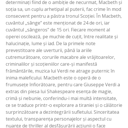
determinați fiind de o ambiție de necurmat, Macbeth și
soția sa, un cuplu arhetipal al puterii, fac crime în mod
consecvent pentru a păstra tronul Scoției. În Macbeth,
cuvântul „sânge” este menționat de 24 de ori, iar
cuvântul „sângeros” de 15 ori. Fiecare moment al
operei oscilează, pe muchie de cuțit, între realitate și
halucinație, lume și iad. De la primele note
prevestitoare ale uverturii, până la ariile
cutremurătoare, corurile macabre ale vrăjitoarelor,
criminalilor și scoțieniilor care-și manifestă
frământările, muzica lui Verdi ne atrage puternic în
inima maleficului. Macbeth este o operă de o
frumusețe înfiorătoare, pentru care Giuseppe Verdi a
extras din piesa lui Shakespeare esența de magie,
crimă și nebunie, conferindu-i mai multă intensitate,
ce se traduce printr-o explorare a tiraniei și o călătorie
surprinzătoare a dezintegrării sufletului. Sinceritatea
textului, transparența personajelor și aspectul cu
nuanțe de thriller al desfășurării acțiunii o face