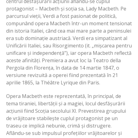
centrul desfășurării acțiunii aflându-se cuplul
protagonist – Macbeth și soția sa, Lady Macbeth. Pe
parcursul vieții, Verdi a fost pasionat de politică,
compunând opera Macbeth într-un moment tensionat
din istoria Italiei, când cea mai mare parte a peninsulei
era sub dominație austriacă. Verdi era simpatizant al
Unificării Italiei, sau Risorgimento (it. „mișcarea pentru
unificare și independență”), iar opera Macbeth reflectă
aceste afinități. Premiera a avut loc la Teatro della
Pergola din Florența, în data de 14 martie 1847, o
versiune revizuită a operei fiind prezentată în 21
aprilie 1865, la Théâtre Lyrique din Paris.
Opera Macbeth este reprezentată, în principal, de
tema tiraniei, libertății și a magiei, locul desfășurării
acțiunii fiind Scoția secolului XI. Prevestirea grupului
de vrăjitoare stabilește cuplul protagonist pe un
traseu ce implică nebunie, crimă și distrugere.
Aflându-se sub impulsul profețiilor vrăjitoarelor și