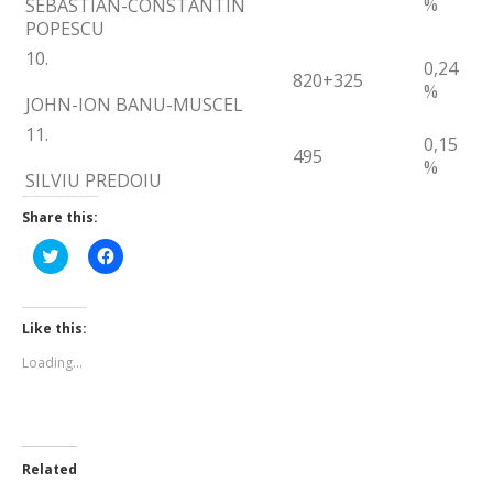
%
SEBASTIAN-CONSTANTIN
POPESCU
10.
0,24
820
+325
%
JOHN-ION BANU-MUSCEL
11.
0,15
495
%
SILVIU PREDOIU
Share this:
Click
Click
to
to
share
share
on
on
Twitter
Facebook
(Opens
(Opens
Like this:
in
in
new
new
Loading...
window)
window)
Related