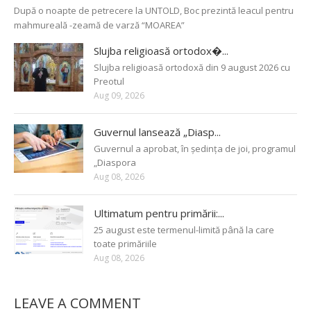
După o noapte de petrecere la UNTOLD, Boc prezintă leacul pentru
mahmureală -zeamă de varză “MOAREA”
Slujba religioasă ortodox�...
Slujba religioasă ortodoxă din 9 august 2026 cu
Preotul
Aug 09, 2026
Guvernul lansează „Diasp...
Guvernul a aprobat, în ședința de joi, programul
„Diaspora
Aug 08, 2026
Ultimatum pentru primării:...
25 august este termenul-limită până la care
toate primăriile
Aug 08, 2026
LEAVE A COMMENT