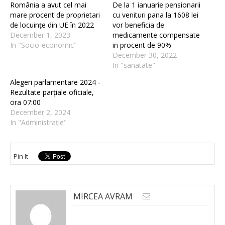
România a avut cel mai
De la 1 ianuarie pensionarii
mare procent de proprietari
cu venituri pana la 1608 lei
de locuințe din UE în 2022
vor beneficia de
December 1, 2023
medicamente compensate
In "Socio-economic"
in procent de 90%
December 30, 2022
In "sanatate"
Alegeri parlamentare 2024 -
Rezultate parțiale oficiale,
ora 07:00
December 2, 2024
In "Administrație"
Pin It
MIRCEA AVRAM