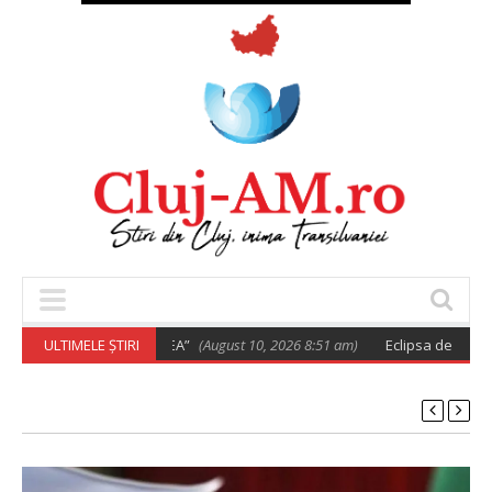
zeamă de varză “MOAREA”
ULTIMELE ȘTIRI
(August 10, 2026 8:51 am)
Eclipsa de Soare di