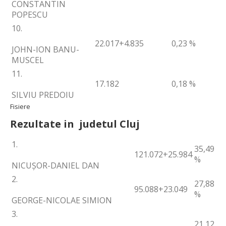
CONSTANTIN
POPESCU
10.
22.017
+4.835
0,23 %
JOHN-ION BANU-
MUSCEL
11.
17.182
0,18 %
SILVIU PREDOIU
Fisiere
Rezultate in judetul Cluj
1.
35,49
121.072
+25.984
%
NICUȘOR-DANIEL DAN
2.
27,88
95.088
+23.049
%
GEORGE-NICOLAE SIMION
3.
21,12