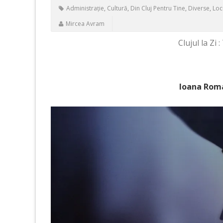
Administrație
,
Cultură
,
Din Cluj Pentru Tine
,
Diverse
,
Locu
Mircea Avram
Clujul la Zi 
Ioana Roma