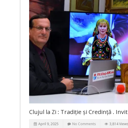
Clujul la Zi : Tradiție și Credință . 
April 9, 2025
No Comments
3,814 View