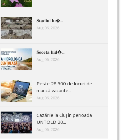
𝐒𝐭𝐚𝐝𝐢𝐮𝐥 𝐥𝐮�...
Aug 06, 2026
𝐒𝐞𝐜𝐞𝐭𝐚 𝐡𝐢𝐝�...
Aug 06, 2026
Peste 28.500 de locuri de
muncă vacante...
Aug 06, 2026
Cazările la Cluj în perioada
UNTOLD 20...
Aug 06, 2026