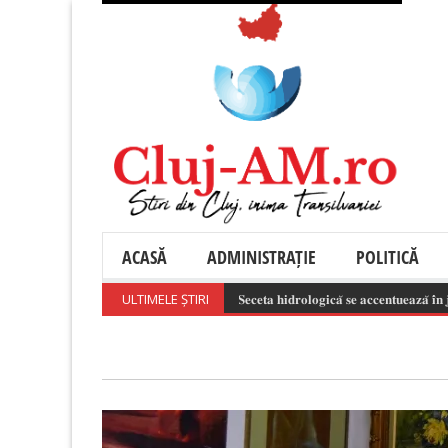
ACASĂ
ADMINISTRAȚIE
POLITICĂ
ULTIMELE ȘTIRI
𝐒𝐞𝐜𝐞𝐭𝐚 𝐡𝐢𝐝𝐫𝐨𝐥𝐨𝐠𝐢𝐜𝐚̆ 𝐬𝐞 𝐚𝐜𝐜𝐞𝐧𝐭𝐮𝐞𝐚𝐳𝐚̆ 𝐢̂𝐧 𝐣𝐮𝐝𝐞𝐭̦𝐮𝐥 𝐂𝐥𝐮𝐣 