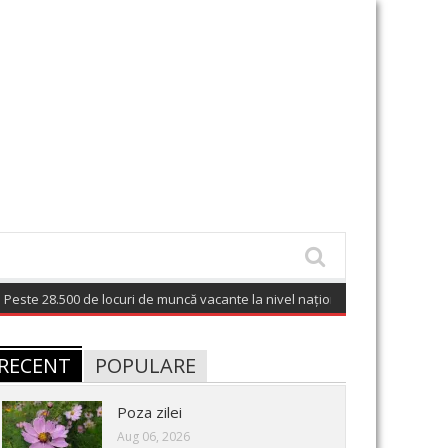
0 de locuri de muncă vacante la nivel național; 128 posturi disponibile în
RECENT
POPULARE
Poza zilei
Aug 06, 2026