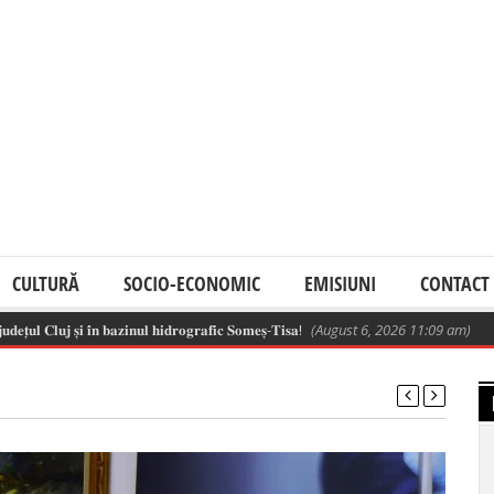
CULTURĂ
SOCIO-ECONOMIC
EMISIUNI
CONTACT
𝐬̦𝐢 𝐢̂𝐧 𝐛𝐚𝐳𝐢𝐧𝐮𝐥 𝐡𝐢𝐝𝐫𝐨𝐠𝐫𝐚𝐟𝐢𝐜 𝐒𝐨𝐦𝐞𝐬̦-𝐓𝐢𝐬𝐚!
(August 6, 2026 11:09 am)
Peste 28.50