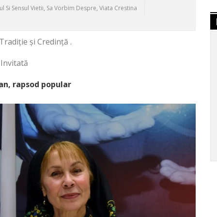
l Si Sensul Vietii
,
Sa Vorbim Despre
,
Viata Crestina
: Tradiție și Credință .
Invitată
n, rapsod popular