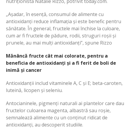
nutriționista Natalie Rizzo, potrivit today.com.
„Așadar, în esență, consumul de alimente cu
antioxidanți reduce inflamația și este benefic pentru
sănătate. În general, fructele mai închise la culoare,
cum ar fi fructele de pădure, rodii, struguri roșii și
prunele, au mai mulți antioxidanți”, spune Rizzo
Mănâncă fructe cât mai colorate, pentru a
beneficia de antioxidanți și a fi ferit de boli de
inimă și cancer
Antioxidanții includ vitaminele A, C și E; beta-caroten,
luteină, licopen și seleniu.
Antocianinele, pigmenți naturali ai plantelor care dau
fructelor culoarea magenta, albastră sau roșie,
semnalează alimente cu un conținut ridicat de
antioxidanți, au descoperit studiile.