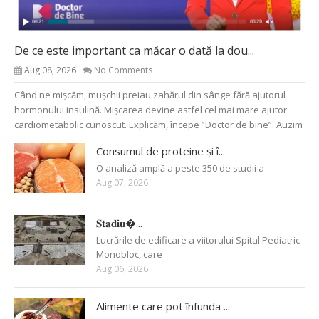
De ce este important ca măcar o dată la dou...
Aug 08, 2026
No Comments
Când ne mișcăm, mușchii preiau zahărul din sânge fără ajutorul
hormonului insulină. Mișcarea devine astfel cel mai mare ajutor
cardiometabolic cunoscut. Explicăm, începe ”Doctor de bine”. Auzim
Consumul de proteine și î...
O analiză amplă a peste 350 de studii a
Aug 07, 2026
𝐒𝐭𝐚𝐝𝐢𝐮�...
Lucrările de edificare a viitorului Spital Pediatric
Monobloc, care
Aug 06, 2026
Alimente care pot înfunda ...