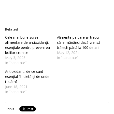
Related
Cele mai bune surse
Alimente pe care ar trebui
alimentare de antioxidanți,
să le mănânci dacă vrei să
esențiale pentru prevenirea
trăiești până la 100 de ani
bolilor cronice
May 12, 2024
May 3, 2023
In "sanatate"
In "sanatate"
Antioxidanți: de ce sunt
esențiali în dietă și de unde
îi luăm?
June 18, 2021
In "sanatate"
Pin It