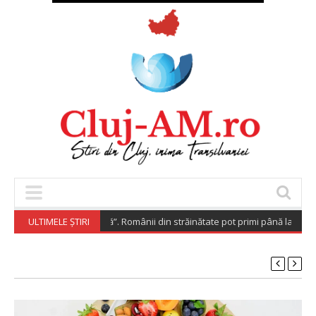
ra Investește Acasă”. Românii din străinătate pot primi până la 200.000 
ULTIMELE ȘTIRI