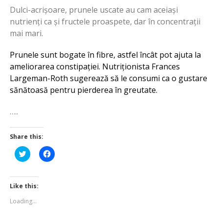
Dulci-acrișoare, prunele uscate au cam aceiași
nutrienți ca și fructele proaspete, dar în concentrații
mai mari.
Prunele sunt bogate în fibre, astfel încât pot ajuta la
ameliorarea constipației. Nutriționista Frances
Largeman-Roth sugerează să le consumi ca o gustare
sănătoasă pentru pierderea în greutate.
…..
Share this:
Click
Click
to
to
share
share
on
on
Twitter
Facebook
(Opens
(Opens
Like this:
in
in
new
new
Loading...
window)
window)