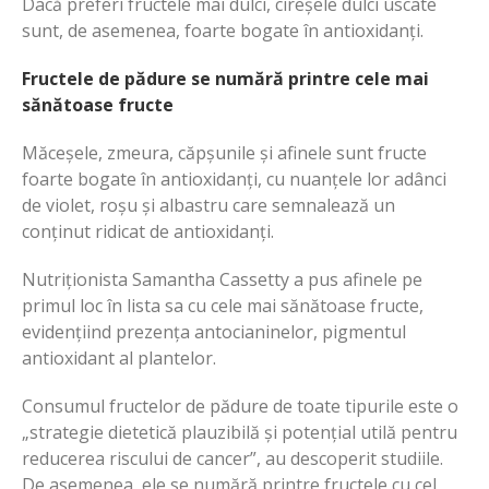
Dacă preferi fructele mai dulci, cireșele dulci uscate
sunt, de asemenea, foarte bogate în antioxidanți.
Fructele de pădure se numără printre cele mai
sănătoase fructe
Măceșele, zmeura, căpșunile și afinele sunt fructe
foarte bogate în antioxidanți, cu nuanțele lor adânci
de violet, roșu și albastru care semnalează un
conținut ridicat de antioxidanți.
Nutriționista Samantha Cassetty a pus afinele pe
primul loc în lista sa cu cele mai sănătoase fructe,
evidențiind prezența antocianinelor, pigmentul
antioxidant al plantelor.
Consumul fructelor de pădure de toate tipurile este o
„strategie dietetică plauzibilă și potențial utilă pentru
reducerea riscului de cancer”, au descoperit studiile.
De asemenea, ele se numără printre fructele cu cel