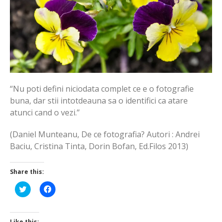
“Nu poti defini niciodata complet ce e o fotografie
buna, dar stii intotdeauna sa o identifici ca atare
atunci cand o vezi.”
(Daniel Munteanu, De ce fotografia? Autori : Andrei
Baciu, Cristina Tinta, Dorin Bofan, Ed.Filos 2013)
Share this:
Click
Click
to
to
share
share
on
on
Twitter
Facebook
(Opens
(Opens
Like this: