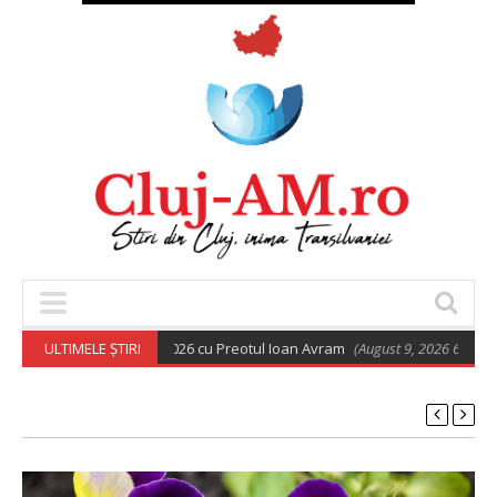
rtodoxă din 9 august 2026 cu Preotul Ioan Avram
ULTIMELE ȘTIRI
(August 9, 2026 6:28 am)