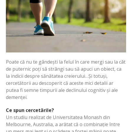
Poate că nu te gândești la felul în care mergi sau la cât
de puternic poți să strângi sau să apuci un obiect, ca
la indicii despre sănătatea creierului…Și totuși,
cercetătorii au descoperit că aceste mici detalii ar
putea fi semne timpurii ale declinului cognitiv și ale
demenței.
Ce spun cercetările?
Un studiu realizat de Universitatea Monash din
Melbourne, Australia, a arătat că o combinație între
un mers mai lent și o scădere a forței mâinii poate