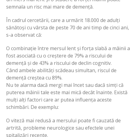
semnala un risc mai mare de demență.
În cadrul cercetării, care a urmărit 18.000 de adulți
sănătoși cu vârsta de peste 70 de ani timp de cinci ani,
s-a observat că:
O combinație între mersul lent și forța slabă a mâinii a
fost asociată cu o creștere de 79% a riscului de
demență și de 43% a riscului de declin cognitiv.
Când ambele abilități scădeau simultan, riscul de
demență creștea cu 89%.
Nu te alarma dacă mergi mai încet sau dacă simți că
puterea mâinii tale este mai mică decât înainte. Există
mulți alți factori care ar putea influența aceste
schimbări. De exemplu:
O viteză mai redusă a mersului poate fi cauzată de
artrită, probleme neurologice sau efectele unei
spitalizări recente.