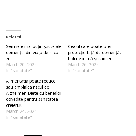
Related
Semnele mai puţin ştiute ale
Ceaiul care poate oferi
demenţei din viaţa de zi cu
protecţie faţă de demență,
zi
boli de inimă și cancer
March 20, 2025
March 26, 2025
In "sanatate"
In "sanatate"
Alimentația poate reduce
sau amplifica riscul de
Alzheimer. Diete cu beneficii
dovedite pentru sănătatea
creierului
March 24, 2024
In "sanatate"