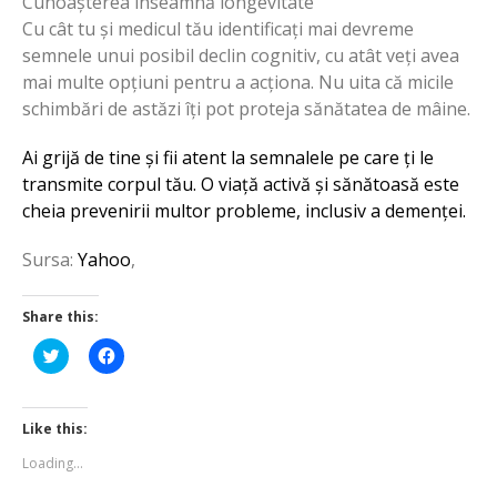
Cunoașterea înseamnă longevitate
Cu cât tu și medicul tău identificați mai devreme
semnele unui posibil declin cognitiv, cu atât veți avea
mai multe opțiuni pentru a acționa. Nu uita că micile
schimbări de astăzi îți pot proteja sănătatea de mâine.
Ai grijă de tine și fii atent la semnalele pe care ți le
transmite corpul tău. O viață activă și sănătoasă este
cheia prevenirii multor probleme, inclusiv a demenței.
Sursa:
Yahoo
,
Share this:
Click
Click
to
to
share
share
on
on
Twitter
Facebook
(Opens
(Opens
Like this:
in
in
new
new
Loading...
window)
window)