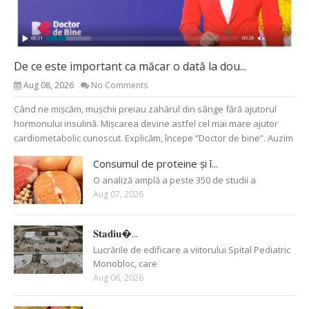
De ce este important ca măcar o dată la dou...
Aug 08, 2026
No Comments
Când ne mișcăm, mușchii preiau zahărul din sânge fără ajutorul
hormonului insulină. Mișcarea devine astfel cel mai mare ajutor
cardiometabolic cunoscut. Explicăm, începe ”Doctor de bine”. Auzim
Consumul de proteine și î...
O analiză amplă a peste 350 de studii a
Aug 07, 2026
𝐒𝐭𝐚𝐝𝐢𝐮�...
Lucrările de edificare a viitorului Spital Pediatric
Monobloc, care
Aug 06, 2026