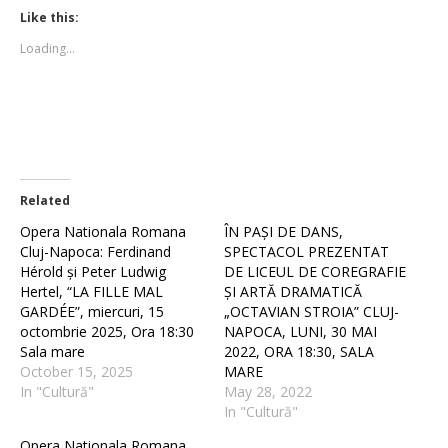
Twitter
Facebook
(Opens
(Opens
Like this:
in
in
new
new
Loading...
window)
window)
Related
Opera Nationala Romana
ÎN PAȘI DE DANS,
Cluj-Napoca: Ferdinand
SPECTACOL PREZENTAT
Hérold și Peter Ludwig
DE LICEUL DE COREGRAFIE
Hertel, “LA FILLE MAL
ȘI ARTĂ DRAMATICĂ
GARDÉE”, miercuri, 15
„OCTAVIAN STROIA” CLUJ-
octombrie 2025, Ora 18:30
NAPOCA, LUNI, 30 MAI
Sala mare
2022, ORA 18:30, SALA
October 15, 2025
MARE
In "Cultură"
May 28, 2022
In "Cultură"
Opera Nationala Romana