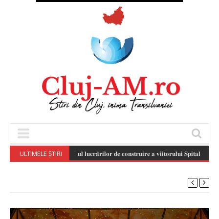
ULTIMELE ȘTIRI
𝐒𝐭𝐚𝐝𝐢𝐮𝐥 𝐥𝐮𝐜𝐫𝐚̆𝐫𝐢𝐥𝐨𝐫 𝐝𝐞 𝐜𝐨𝐧𝐬𝐭𝐫𝐮𝐢𝐫𝐞 𝐚 𝐯𝐢𝐢𝐭𝐨𝐫𝐮𝐥𝐮𝐢 𝐒𝐩𝐢𝐭𝐚𝐥 𝐏𝐞𝐝𝐢𝐚𝐭𝐫𝐢