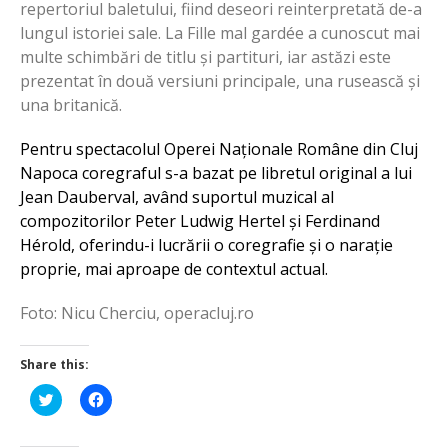
repertoriul baletului, fiind deseori reinterpretată de-a
lungul istoriei sale. La Fille mal gardée a cunoscut mai
multe schimbări de titlu și partituri, iar astăzi este
prezentat în două versiuni principale, una rusească și
una britanică.
Pentru spectacolul Operei Naționale Române din Cluj
Napoca coregraful s-a bazat pe libretul original a lui
Jean Dauberval, având suportul muzical al
compozitorilor Peter Ludwig Hertel și Ferdinand
Hérold, oferindu-i lucrării o coregrafie și o narație
proprie, mai aproape de contextul actual.
Foto: Nicu Cherciu, operacluj.ro
Share this:
Click
Click
to
to
share
share
on
on