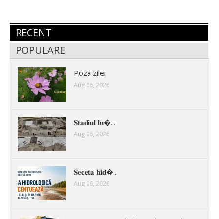
RECENT
POPULARE
Poza zilei
Aug 06, 2026
𝐒𝐭𝐚𝐝𝐢𝐮𝐥 𝐥𝐮�...
Aug 06, 2026
𝐒𝐞𝐜𝐞𝐭𝐚 𝐡𝐢𝐝�...
Aug 06, 2026