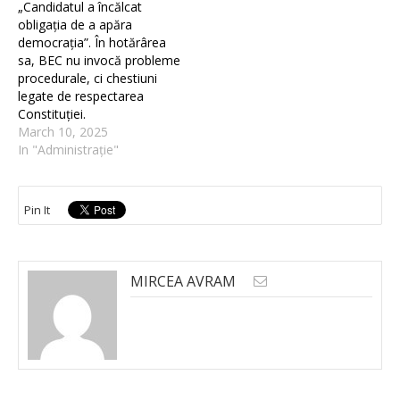
„Candidatul a încălcat
obligația de a apăra
democrația”. În hotărârea
sa, BEC nu invocă probleme
procedurale, ci chestiuni
legate de respectarea
Constituției.
March 10, 2025
In "Administrație"
Pin It
MIRCEA AVRAM