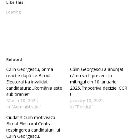
(Opens
(Opens
Like this:
in
in
new
new
Loading...
window)
window)
Related
Călin Georgescu, prima
Călin Georgescu a anunțat
reacție după ce Biroul
că nu va fi prezent la
Electoral i-a invalidat
mitingul din 10 ianuarie
candidatura: „România este
2025, împotriva deciziei CCR
sub tiranie!”
!
March 10, 2025
January 10, 2025
In "Administrație"
In "Politică"
Ciudat !! Cum motivează
Biroul Electoral Central
respingerea candidaturii lui
Călin Georgescu.