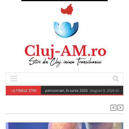
izație socială pentru pensionari, în iunie 2026
ULTIMELE ȘTIRI
(August 9, 2026 6:02 am)