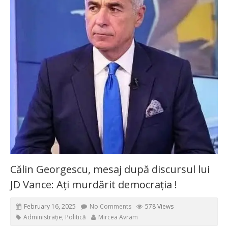
Călin Georgescu, mesaj după discursul lui
JD Vance: Ați murdărit democrația !
February 16, 2025
No Comments
578 Views
Administrație
,
Politică
Mircea Avram