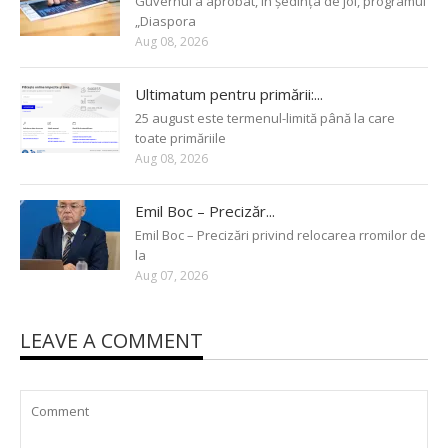
Guvernul a aprobat, în ședința de joi, programul
„Diaspora
Aug 08, 2026
Ultimatum pentru primării:...
25 august este termenul-limită până la care
toate primăriile
Aug 08, 2026
Emil Boc – Precizăr...
Emil Boc – Precizări privind relocarea rromilor de
la
Aug 07, 2026
LEAVE A COMMENT