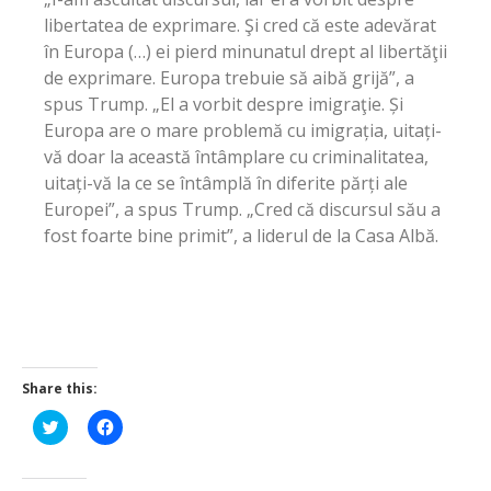
libertatea de exprimare. Şi cred că este adevărat
în Europa (…) ei pierd minunatul drept al libertăţii
de exprimare. Europa trebuie să aibă grijă”, a
spus Trump. „El a vorbit despre imigraţie. Și
Europa are o mare problemă cu imigrația, uitați-
vă doar la această întâmplare cu criminalitatea,
uitați-vă la ce se întâmplă în diferite părți ale
Europei”, a spus Trump. „Cred că discursul său a
fost foarte bine primit”, a liderul de la Casa Albă.
Share this:
Click
Click
to
to
share
share
on
on
Twitter
Facebook