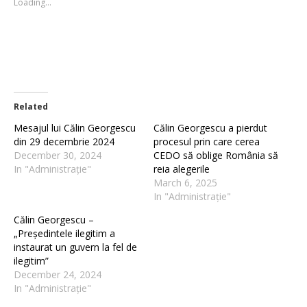
Loading...
window)
window)
Related
Mesajul lui Călin Georgescu
Călin Georgescu a pierdut
din 29 decembrie 2024
procesul prin care cerea
December 30, 2024
CEDO să oblige România să
In "Administrație"
reia alegerile
March 6, 2025
In "Administrație"
Călin Georgescu –
„Președintele ilegitim a
instaurat un guvern la fel de
ilegitim”
December 24, 2024
In "Administrație"