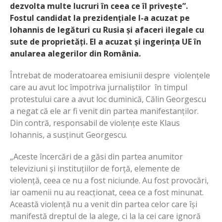
dezvolta multe lucruri în ceea ce îl privește”.
Fostul candidat la prezidențiale l-a acuzat pe
Iohannis de legături cu Rusia și afaceri ilegale cu
sute de proprietăți. El a acuzat și ingerința UE în
anularea alegerilor din România.
Întrebat de moderatoarea emisiunii despre violențele
care au avut loc împotriva jurnaliștilor în timpul
protestului care a avut loc duminică, Călin Georgescu
a negat că ele ar fi venit din partea manifestanților.
Din contră, responsabil de violențe este Klaus
Iohannis, a susținut Georgescu.
„Aceste încercări de a găsi din partea anumitor
televiziuni și instituțiilor de forță, elemente de
violență, ceea ce nu a fost niciunde. Au fost provocări,
iar oamenii nu au reacționat, ceea ce a fost minunat.
Această violență nu a venit din partea celor care își
manifestă dreptul de la alege, ci la la cei care ignoră