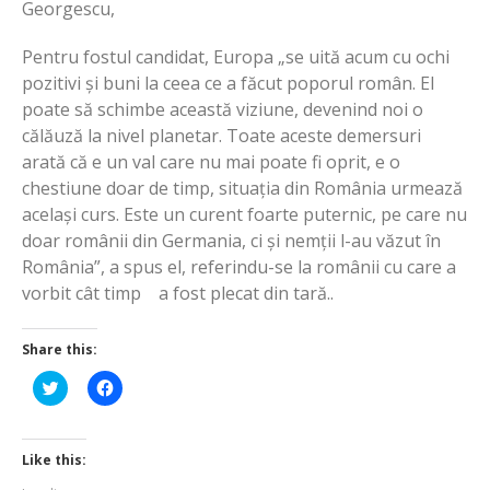
Georgescu,
Pentru fostul candidat, Europa „se uită acum cu ochi
pozitivi și buni la ceea ce a făcut poporul român. El
poate să schimbe această viziune, devenind noi o
călăuză la nivel planetar. Toate aceste demersuri
arată că e un val care nu mai poate fi oprit, e o
chestiune doar de timp, situația din România urmează
același curs. Este un curent foarte puternic, pe care nu
doar românii din Germania, ci și nemții l-au văzut în
România”, a spus el, referindu-se la românii cu care a
vorbit cât timp a fost plecat din tară..
Share this:
Click
Click
to
to
share
share
on
on
Twitter
Facebook
(Opens
(Opens
Like this:
in
in
new
new