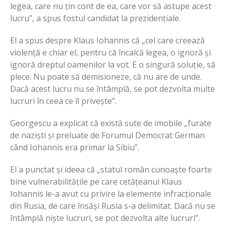
legea, care nu țin cont de ea, care vor să astupe acest
lucru”, a spus fostul candidat la prezidențiale.
El a spus despre Klaus Iohannis că „cel care creează
violență e chiar el, pentru că încalcă legea, o ignoră și
ignoră dreptul oamenilor la vot. E o singură soluție, să
plece. Nu poate să demisioneze, că nu are de unde.
Dacă acest lucru nu se întâmplă, se pot dezvolta multe
lucruri în ceea ce îl privește”.
Georgescu a explicat că există sute de imobile „furate
de naziști și preluate de Forumul Democrat German
când Iohannis era primar la Sibiu”.
El a punctat și ideea că „statul român cunoaște foarte
bine vulnerabilitățile pe care cetățeanul Klaus
Iohannis le-a avut cu privire la elemente infracționale
din Rusia, de care însăși Rusia s-a delimitat. Dacă nu se
întâmplă niște lucruri, se pot dezvolta alte lucruri”.