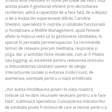
Stresul este inevitabil în multe perioade ale vieții, însă
acesta poate fi gestionat eficient prin dezvoltarea
rezilienței, adică a capacității de a face față, de a depăși
și de a învăța din experiențele dificile. Caroline
Sheldon, specialistă în nutriție și sănătate funcțională
și fondatoare a Midlife Management, ajută femeile
aflate la mijlocul vieții să își gestioneze sănătatea, în
special în perioada perimenopauzei. Ea recomandă
tehnici de relaxare precum meditația, respirația și
yoga, dar și activități fizice moderate, cum ar fi Pilates
sau jogging-ul, excelente pentru reducerea stresului
și îmbunătățirea sănătății vaselor de sânge.
Interacțiunile sociale și evitarea izolării sunt, de
asemenea, esențiale pentru o viață echilibrată.
„Vor exista întotdeauna poveri în viața noastră;
trebuie să ne dăm resursele necesare pentru a le face
față”, subliniază specialista. Cunoașterea indicatorilor
de sănătate poate fi motivul de care ai nevoie pentru a