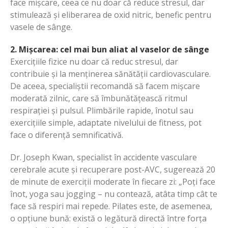
face mișcare, ceea ce nu doar că reduce stresul, dar
stimulează și eliberarea de oxid nitric, benefic pentru
vasele de sânge.
2. Mișcarea: cel mai bun aliat al vaselor de sânge
Exercițiile fizice nu doar că reduc stresul, dar
contribuie și la menținerea sănătății cardiovasculare.
De aceea, specialiștii recomandă să facem mișcare
moderată zilnic, care să îmbunătățească ritmul
respirației și pulsul. Plimbările rapide, înotul sau
exercițiile simple, adaptate nivelului de fitness, pot
face o diferență semnificativă.
Dr. Joseph Kwan, specialist în accidente vasculare
cerebrale acute și recuperare post-AVC, sugerează 20
de minute de exerciții moderate în fiecare zi: „Poți face
înot, yoga sau jogging – nu contează, atâta timp cât te
face să respiri mai repede. Pilates este, de asemenea,
o opțiune bună: există o legătură directă între forța