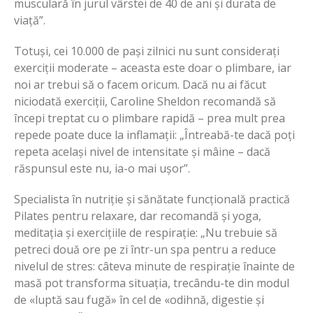
musculară în jurul vârstei de 40 de ani și durata de
viață”.
Totuși, cei 10.000 de pași zilnici nu sunt considerați
exerciții moderate – aceasta este doar o plimbare, iar
noi ar trebui să o facem oricum. Dacă nu ai făcut
niciodată exerciții, Caroline Sheldon recomandă să
începi treptat cu o plimbare rapidă – prea mult prea
repede poate duce la inflamații: „Întreabă-te dacă poți
repeta același nivel de intensitate și mâine – dacă
răspunsul este nu, ia-o mai ușor”.
Specialista în nutriție și sănătate funcțională practică
Pilates pentru relaxare, dar recomandă și yoga,
meditația și exercițiile de respirație: „Nu trebuie să
petreci două ore pe zi într-un spa pentru a reduce
nivelul de stres: câteva minute de respirație înainte de
masă pot transforma situația, trecându-te din modul
de «luptă sau fugă» în cel de «odihnă, digestie și