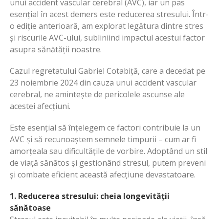
unui accident vascular cerebral (AVC), iar un pas
esențial în acest demers este reducerea stresului. Într-
o ediție anterioară, am explorat legătura dintre stres
și riscurile AVC-ului, subliniind impactul acestui factor
asupra sănătății noastre.
Cazul regretatului Gabriel Cotabiță, care a decedat pe
23 noiembrie 2024 din cauza unui accident vascular
cerebral, ne amintește de pericolele ascunse ale
acestei afecțiuni.
Este esențial să înțelegem ce factori contribuie la un
AVC și să recunoaștem semnele timpurii – cum ar fi
amorțeala sau dificultățile de vorbire. Adoptând un stil
de viață sănătos și gestionând stresul, putem preveni
și combate eficient această afecțiune devastatoare.
1. Reducerea stresului: cheia longevității
sănătoase