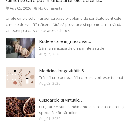
Alimente care pot înfunda arterele. Cu ce le...
Aug 05, 2026
No Comments
Unele dintre cele mai periculoase probleme de sănătate sunt cele
care se dezvoltă în tăcere, fără să provoace simptome ani la rând.
Un exemplu clasic este ateroscleroza,
Rudele care îngrijesc vâr...
Să ai grijă acasă de un părinte sau de
Aug 04, 2026
Medicina longevității: 6 ...
Trăim într-o perioadă în care se vorbește tot mai
Aug 03, 2026
Cuișoarele și virtuțile ...
Cuişoarele sunt condimentele care dau o aromă
specială mâncărurilor,
Aug 01, 2026