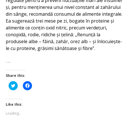
regulate pentru a preveni fluctuațiile mari ale insulinei
și, pentru menținerea unui nivel constant al zahărului
din sânge, recomandă consumul de alimente integrale.
Ea sugerează trei mese pe zi, bogate în proteine și
alimente ce conțin oxid nitric, precum verdețuri,
conopidă, rodie, ridiche și țelină: „Renunță la
produsele albe – făină, zahăr, orez alb – și înlocuiește-
le cu proteine, grăsimi sănătoase și fibre”.
…..
Share this:
Click
Click
to
to
share
share
on
on
Twitter
Facebook
(Opens
(Opens
Like this:
in
in
new
new
Loading...
window)
window)