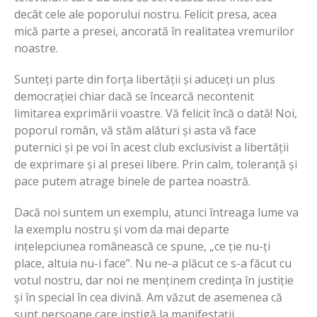
decât cele ale poporului nostru. Felicit presa, acea
mică parte a presei, ancorată în realitatea vremurilor
noastre.
Sunteți parte din forța libertății și aduceți un plus
democrației chiar dacă se încearcă necontenit
limitarea exprimării voastre. Vă felicit încă o dată! Noi,
poporul român, vă stăm alături și asta vă face
puternici și pe voi în acest club exclusivist a libertății
de exprimare și al presei libere. Prin calm, toleranță și
pace putem atrage binele de partea noastră.
Dacă noi suntem un exemplu, atunci întreaga lume va
la exemplu nostru și vom da mai departe
ințelepciunea românească ce spune, „ce ție nu-ți
place, altuia nu-i face”. Nu ne-a plăcut ce s-a făcut cu
votul nostru, dar noi ne menținem credința în justiție
și în special în cea divină. Am văzut de asemenea că
sunt persoane care instigă la manifestații.