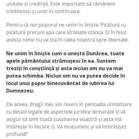
unitate și credință. Este important să rămânem
credincioși și uniți în continuare.
Pentru că noi poporul ne unim în liniște. Picătură cu
picătură precum apa care străbate stânca. Și în felul
acesta nimic nu va sta în calea noastră spre libertate.
Ne unim în liniște cum o unește Dunărea, toate
apele pământului strămoșesc în ea. Suntem
treziți în conștiință și asta niciun om nu va mai
putea schimba. Niciun om nu va putea decide în
locul unui popor binecuvântat de iubirea lui
Dumnezeu.
De aceea, dragii mei, voi reveni în perioada următoare
cu detalii legate de aspectele juridice demarate și vă
asigur că simt toată susținerea voastră și asta mă
întărește în fiecare zi. Vă mulțumesc și vă îmbrățișez
profund!”