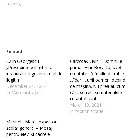
new
new
Loading...
window)
window)
Related
Călin Georgescu –
Cârcotaș Civic – Domnule
„Președintele ilegitim a
primar Emil Boc. Da, aveți
instaurat un guvern la fel de
dreptate că “e plin de rable
ilegitim”
,..”dar ,…unii oameni depind
December 24, 2024
de mașină. Nu prea au cum
In "Administrație"
căra sculele și materialele
cu autobuzul.
March 19, 2021
In "Administrație"
Marinela Marc, inspector
școlar general – Mesaj
pentru elevi și cadrele