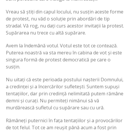
Vreau să știți din capul locului, nu susțin aceste forme
de protest, nu văd o soluție prin abordări de tip
stradal. Vă rog, nu dați curs acestor invitații la protest.
Supărarea nu trece cu altă supărare.
Avem la îndemână votul. Votul este tot ce contează.
Puterea noastră va sta mereu în cabina de vot și este
singura formă de protest democratică pe care o
susțin.
Nu uitați că este perioada postului nașterii Domnului,
a credinței și a încercărilor sufletești. Suntem supuși
tentațiilor, dar prin credință nelimitată putem rămâne
demni și curați. Nu permiteți nimănui să vă
murdărească sufletul cu supărare sau cu ură.
Rămâneți puternici în fața tentațiilor și a provocărilor
de tot felul. Tot ce am reușit până acum a fost prin