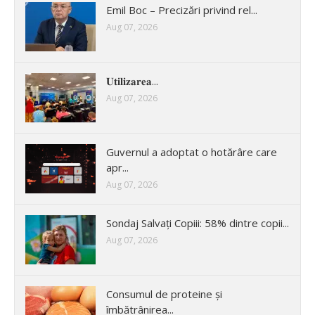
Emil Boc – Precizări privind rel...
Aug 07, 2026
𝐔𝐭𝐢𝐥𝐢𝐳𝐚𝐫𝐞𝐚...
Aug 07, 2026
Guvernul a adoptat o hotărâre care
apr...
Aug 07, 2026
Sondaj Salvați Copiii: 58% dintre copii...
Aug 07, 2026
Consumul de proteine și
îmbătrânirea...