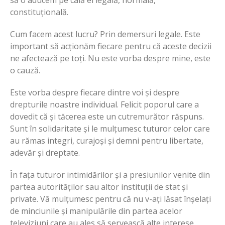
constituțională.
Cum facem acest lucru? Prin demersuri legale. Este
important să acționăm fiecare pentru că aceste decizii
ne afectează pe toți. Nu este vorba despre mine, este
o cauză.
Este vorba despre fiecare dintre voi și despre
drepturile noastre individual. Felicit poporul care a
dovedit că și tăcerea este un cutremurător răspuns.
Sunt în solidaritate și le mulțumesc tuturor celor care
au rămas integri, curajoși și demni pentru libertate,
adevăr și dreptate.
În fața tuturor intimidărilor și a presiunilor venite din
partea autorităților sau altor instituții de stat și
private. Vă mulțumesc pentru că nu v-ați lăsat înșelați
de minciunile și manipulările din partea acelor
televiziuni care au ales să servească alte interese