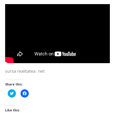
sursa realitatea . net
Share this:
Click
Click
to
to
share
share
on
on
Twitter
Facebook
(Opens
(Opens
Like this:
in
in