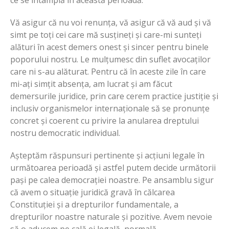
Vă asigur că nu voi renunța, vă asigur că vă aud și vă
simt pe toți cei care mă susțineți și care-mi sunteți
alături în acest demers onest și sincer pentru binele
poporului nostru. Le mulțumesc din suflet avocaților
care ni s-au alăturat. Pentru că în aceste zile în care
mi-ați simțit absența, am lucrat și am făcut
demersurile juridice, prin care cerem practice justiție și
inclusiv organismelor internaționale să se pronunțe
concret și coerent cu privire la anularea dreptului
nostru democratic individual.
Așteptăm răspunsuri pertinente și acțiuni legale în
următoarea perioadă și astfel putem decide următorii
pași pe calea democrației noastre. Pe ansamblu sigur
că avem o situație juridică gravă în călcarea
Constituției și a drepturilor fundamentale, a
drepturilor noastre naturale și pozitive. Avem nevoie
să o aducem pe cală ei legală, normală,