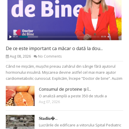
De ce este important ca măcar o dată la dou...
Aug 08, 2026
No Comments
Când ne mișcăm, mușchii preiau zahărul din sânge fără ajutorul
hormonului insulină. Mișcarea devine astfel cel mai mare ajutor
cardiometabolic cunoscut. Explicăm, începe ”Doctor de bine”. Auzim
Consumul de proteine și î...
O analiză amplă a peste 350 de studii a
Aug 07, 2026
𝐒𝐭𝐚𝐝𝐢𝐮�...
Lucrările de edificare a viitorului Spital Pediatric