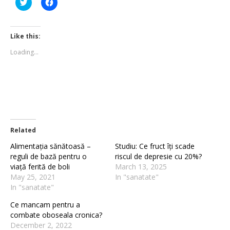
Click
Click
to
to
share
share
on
on
Twitter
Facebook
(Opens
(Opens
Like this:
in
in
new
new
Loading...
window)
window)
Related
Alimentația sănătoasă –
Studiu: Ce fruct îți scade
reguli de bază pentru o
riscul de depresie cu 20%?
viață ferită de boli
March 13, 2025
May 25, 2021
In "sanatate"
In "sanatate"
Ce mancam pentru a
combate oboseala cronica?
December 2, 2022