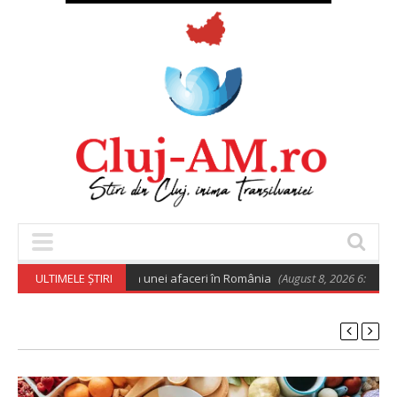
ro pentru deschiderea unei afaceri în România
ULTIMELE ȘTIRI
(August 8, 2026 6:02 am)