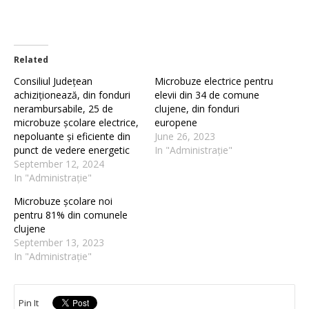
Related
Consiliul Județean
Microbuze electrice pentru
achiziționează, din fonduri
elevii din 34 de comune
nerambursabile, 25 de
clujene, din fonduri
microbuze școlare electrice,
europene
nepoluante și eficiente din
June 26, 2023
punct de vedere energetic
In "Administrație"
September 12, 2024
In "Administrație"
Microbuze școlare noi
pentru 81% din comunele
clujene
September 13, 2023
In "Administrație"
Pin It