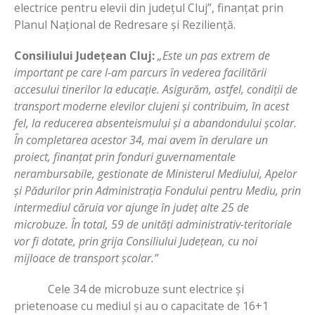
electrice pentru elevii din județul Cluj”, finanțat prin
Planul Național de Redresare și Reziliență.
Consiliului Județean Cluj:
„Este un pas extrem de
important pe care l-am parcurs în vederea facilitării
accesului tinerilor la educație. Asigurăm, astfel, condiții de
transport moderne elevilor clujeni și contribuim, în acest
fel, la reducerea absenteismului și a abandondului școlar.
În completarea acestor 34, mai avem în derulare un
proiect, finanțat prin fonduri guvernamentale
nerambursabile, gestionate de Ministerul Mediului, Apelor
și Pădurilor prin Administrația Fondului pentru Mediu, prin
intermediul căruia vor ajunge în județ alte 25 de
microbuze. În total, 59 de unități administrativ-teritoriale
vor fi dotate, prin grija Consiliului Județean, cu noi
mijloace de transport școlar.”
Cele 34 de microbuze sunt electrice și
prietenoase cu mediul și au o capacitate de 16+1