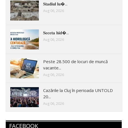
𝐒𝐭𝐚𝐝𝐢𝐮𝐥 𝐥𝐮�...
Aug 06, 2026
𝐒𝐞𝐜𝐞𝐭𝐚 𝐡𝐢𝐝�...
Aug 06, 2026
Peste 28.500 de locuri de muncă
vacante...
Aug 06, 2026
Cazările la Cluj în perioada UNTOLD
20...
Aug 06, 2026
FACEBOOK