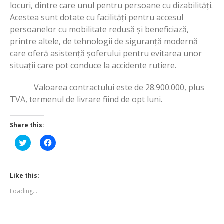
locuri, dintre care unul pentru persoane cu dizabilități.
Acestea sunt dotate cu facilități pentru accesul
persoanelor cu mobilitate redusă și beneficiază,
printre altele, de tehnologii de siguranță modernă
care oferă asistență șoferului pentru evitarea unor
situații care pot conduce la accidente rutiere.
Valoarea contractului este de 28.900.000, plus
TVA, termenul de livrare fiind de opt luni.
Share this:
Click
Click
to
to
share
share
on
on
Twitter
Facebook
(Opens
(Opens
Like this:
in
in
new
new
Loading...
window)
window)