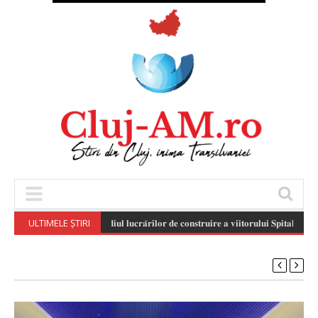
ULTIMELE ȘTIRI
𝐒𝐭𝐚𝐝𝐢𝐮𝐥 𝐥𝐮𝐜𝐫𝐚̆𝐫𝐢𝐥𝐨𝐫 𝐝𝐞 𝐜𝐨𝐧𝐬𝐭𝐫𝐮𝐢𝐫𝐞 𝐚 𝐯𝐢𝐢𝐭𝐨𝐫𝐮𝐥𝐮𝐢 𝐒𝐩𝐢𝐭𝐚𝐥 𝐏𝐞𝐝𝐢𝐚𝐭𝐫