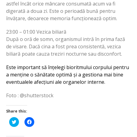
astfel încât orice mâncare consumată acum va fi
digerată a doua zi. Este o perioadă bună pentru
învățare, deoarece memoria funcționează optim.
23:00 – 01:00 Vezica biliară
După o oră de somn, organismul intră în prima fază
de visare. Dacă cina a fost prea consistentă, vezica
biliară poate cauza treziri nocturne sau disconfort.
Este important să înțelegi bioritmului corpului pentru
a menține o sănătate optimă și a gestiona mai bine
eventualele afecțiuni ale organelor interne.
Foto : @shutterstock
Share this:
Click
Click
to
to
share
share
on
on
Twitter
Facebook