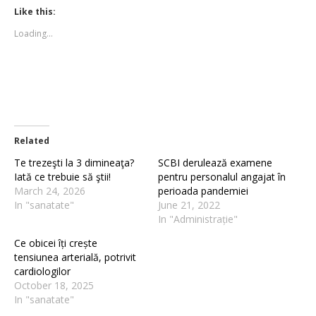
(Opens
(Opens
Like this:
in
in
new
new
Loading...
window)
window)
Related
Te trezeşti la 3 dimineaţa?
SCBI derulează examene
Iată ce trebuie să ştii!
pentru personalul angajat în
March 24, 2026
perioada pandemiei
In "sanatate"
June 21, 2022
In "Administrație"
Ce obicei îți crește
tensiunea arterială, potrivit
cardiologilor
October 18, 2025
In "sanatate"