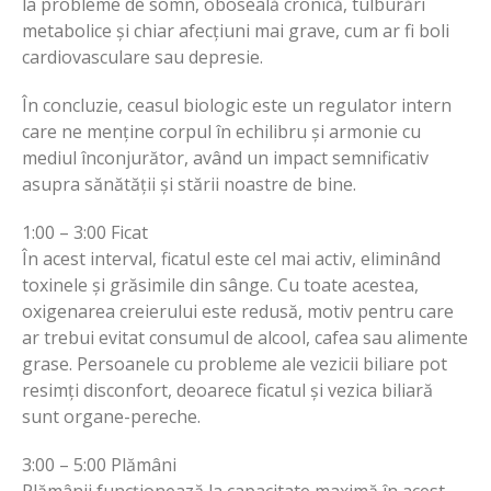
la probleme de somn, oboseală cronică, tulburări
metabolice și chiar afecțiuni mai grave, cum ar fi boli
cardiovasculare sau depresie.
În concluzie, ceasul biologic este un regulator intern
care ne menține corpul în echilibru și armonie cu
mediul înconjurător, având un impact semnificativ
asupra sănătății și stării noastre de bine.
1:00 – 3:00 Ficat
În acest interval, ficatul este cel mai activ, eliminând
toxinele și grăsimile din sânge. Cu toate acestea,
oxigenarea creierului este redusă, motiv pentru care
ar trebui evitat consumul de alcool, cafea sau alimente
grase. Persoanele cu probleme ale vezicii biliare pot
resimți disconfort, deoarece ficatul și vezica biliară
sunt organe-pereche.
3:00 – 5:00 Plămâni
Plămânii funcționează la capacitate maximă în acest