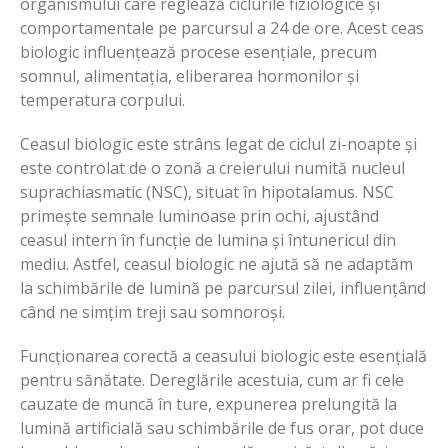
organismului care reglează ciclurile fiziologice și
comportamentale pe parcursul a 24 de ore. Acest ceas
biologic influențează procese esențiale, precum
somnul, alimentația, eliberarea hormonilor și
temperatura corpului.
Ceasul biologic este strâns legat de ciclul zi-noapte și
este controlat de o zonă a creierului numită nucleul
suprachiasmatic (NSC), situat în hipotalamus. NSC
primește semnale luminoase prin ochi, ajustând
ceasul intern în funcție de lumina și întunericul din
mediu. Astfel, ceasul biologic ne ajută să ne adaptăm
la schimbările de lumină pe parcursul zilei, influențând
când ne simțim treji sau somnoroși.
Funcționarea corectă a ceasului biologic este esențială
pentru sănătate. Dereglările acestuia, cum ar fi cele
cauzate de muncă în ture, expunerea prelungită la
lumină artificială sau schimbările de fus orar, pot duce