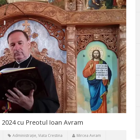
i 2024 cu Preotul Ioan Avram
Administrație
,
Viata Crestina
Mircea Avram