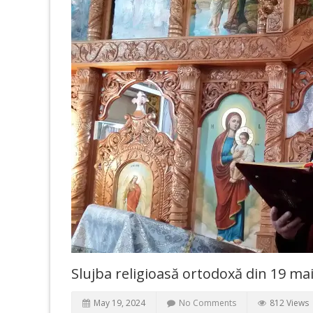
Slujba religioasă ortodoxă din 19 ma
May 19, 2024
No Comments
812 Views