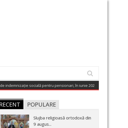
emnizație socială pentru pensionari, în iunie 2026
(August 9, 2026 6:02 am)
RECENT
POPULARE
Slujba religioasă ortodoxă din
9 augus...