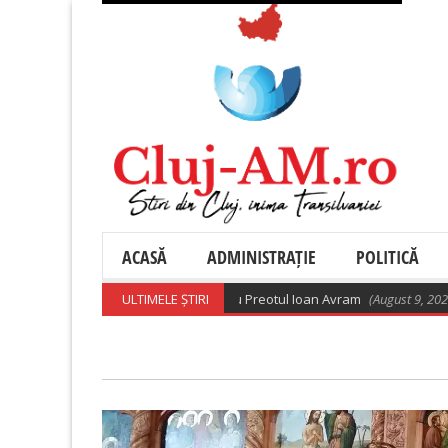
ACASĂ
ADMINISTRAȚIE
POLITICĂ
oasă ortodoxă din 9 august 2026 cu Preotul Ioan Avram
ULTIMELE ȘTIRI
(August 9, 2026 6:28