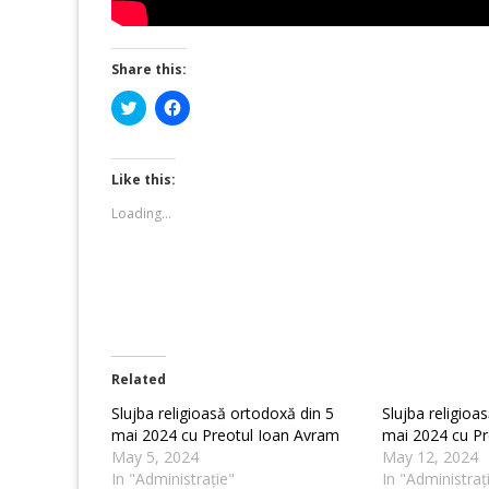
Share this:
Click
Click
to
to
share
share
on
on
Twitter
Facebook
(Opens
(Opens
Like this:
in
in
new
new
Loading...
window)
window)
Related
Slujba religioasă ortodoxă din 5
Slujba religioa
mai 2024 cu Preotul Ioan Avram
mai 2024 cu Pr
May 5, 2024
May 12, 2024
In "Administrație"
In "Administraț