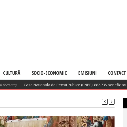
CULTURĂ
SOCIO-ECONOMIC
EMISIUNI
CONTACT
 am)
Casa Nationala de Pensii Publice (CNPP): 882.735 beneficiari de ind