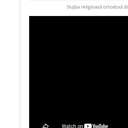
Slujba religioasă ortodoxă d