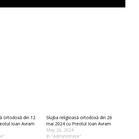
să ortodoxă din 12
Slujba religioasă ortodoxă din 26
eotul Ioan Avram
mai 2024 cu Preotul Ioan Avram
May 26, 2024
ie"
In "Administrație"