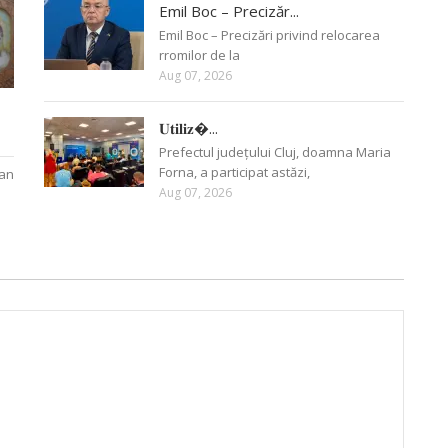
Emil Boc – Precizăr...
Emil Boc – Precizări privind relocarea
rromilor de la
Aug 07, 2026
𝐔𝐭𝐢𝐥𝐢𝐳�...
Prefectul județului Cluj, doamna Maria
Forna, a participat astăzi,
oan
Aug 07, 2026