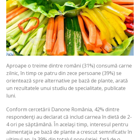
Aproape o treime dintre români (31%) consumă carne
zilnic, în timp ce patru din zece persoane (39%) se
orientează spre alternative pe bază de plante, arată
un rezultatele unui studiu de specialitate, publicate
luni.
Conform cercetării Danone România, 42% dintre
respondenţi au declarat că includ carnea în dietă de 2-
4 ori pe săptămână. În acelaşi timp, interesul pentru
alimentaţia pe bază de plante a crescut semnificativ în
ultimul an, la 39% din totalul populaţiei, faţă de o