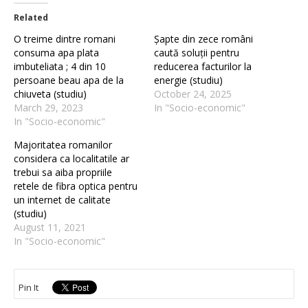
Related
O treime dintre romani
Șapte din zece români
consuma apa plata
caută soluții pentru
imbuteliata ; 4 din 10
reducerea facturilor la
persoane beau apa de la
energie (studiu)
chiuveta (studiu)
October 24, 2025
March 29, 2023
In "Socio-economic"
In "Socio-economic"
Majoritatea romanilor
considera ca localitatile ar
trebui sa aiba propriile
retele de fibra optica pentru
un internet de calitate
(studiu)
August 11, 2021
In "Socio-economic"
Pin It