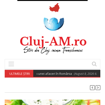
uro pentru deschiderea unei afaceri în România
ULTIMELE ȘTIRI
(August 8, 2026 6:02 am)