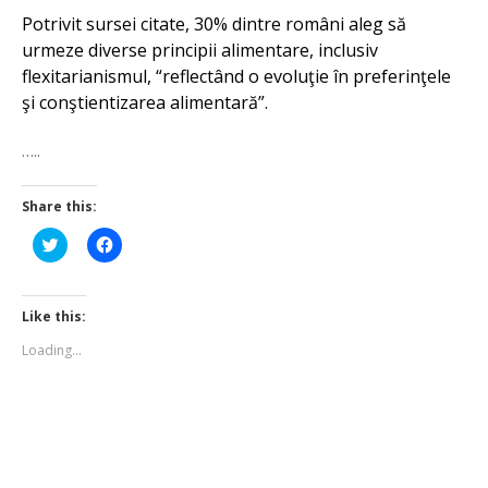
Potrivit sursei citate, 30% dintre români aleg să
urmeze diverse principii alimentare, inclusiv
flexitarianismul, “reflectând o evoluţie în preferinţele
şi conştientizarea alimentară”.
…..
Share this:
Click
Click
to
to
share
share
on
on
Twitter
Facebook
(Opens
(Opens
Like this:
in
in
new
new
Loading...
window)
window)