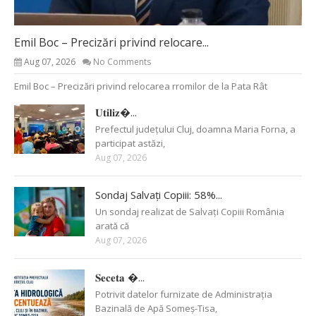
Emil Boc – Precizări privind relocare...
Aug 07, 2026
No Comments
Emil Boc – Precizări privind relocarea rromilor de la Pata Rât
𝐔𝐭𝐢𝐥𝐢𝐳�...
Prefectul județului Cluj, doamna Maria Forna, a
participat astăzi,
Aug 07, 2026
Sondaj Salvați Copiii: 58%...
Un sondaj realizat de Salvați Copiii România
arată că
Aug 07, 2026
𝐒𝐞𝐜𝐞𝐭𝐚 �...
Potrivit datelor furnizate de Administrația
Bazinală de Apă Someș-Tisa,