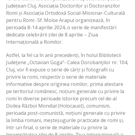
Județean Cluj, Asociația Doctorilor și Doctoranzilor
Romi și Asociația Ortodoxă Social-Misionar-Culturală
pentru Romi -Sf. Moise Arapul organizează, în
perioada 8-14 aprilie 2024, o serie de manifestări
dedicate celebrării zilei de 8 aprilie – Ziua
Internațională a Romilor.
Astfel, la fel ca în anii precedenți, în holul Bibliotecii
Judeţene „Octavian Goga”- Calea Dorobanţilor nr. 104,
Cluj, vor fi expuse o serie de cărți și fotografii cu
privire la romi, respectiv o serie de materiale
informative despre originea romilor, prima atestare
pe teritoriul românesc, noțiuni generale cu privire la
romi în diverse perioade istorice precum cel de-al
Doilea Război Mondial (Holocaust), comunism,
perioada post-comunistă, noțiuni generale cu privire
la limba romani, meșteșugurile practicate de romi și,
într-un final, o serie de materiale cu privire la
însemnătatea zilei de 8 aprilie, Ziua Internațională a