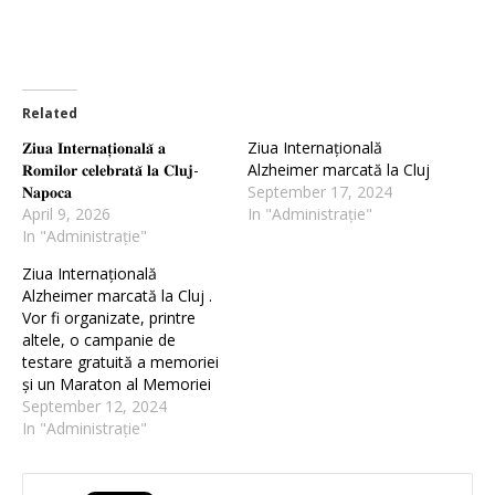
Related
𝐙𝐢𝐮𝐚 𝐈𝐧𝐭𝐞𝐫𝐧𝐚𝐭̦𝐢𝐨𝐧𝐚𝐥𝐚̆ 𝐚
Ziua Internațională
𝐑𝐨𝐦𝐢𝐥𝐨𝐫 𝐜𝐞𝐥𝐞𝐛𝐫𝐚𝐭𝐚̆ 𝐥𝐚 𝐂𝐥𝐮𝐣-
Alzheimer marcată la Cluj
𝐍𝐚𝐩𝐨𝐜𝐚
September 17, 2024
April 9, 2026
In "Administrație"
In "Administrație"
Ziua Internațională
Alzheimer marcată la Cluj .
Vor fi organizate, printre
altele, o campanie de
testare gratuită a memoriei
și un Maraton al Memoriei
September 12, 2024
In "Administrație"