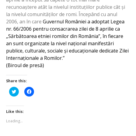
recunoaștere atât la nivelul instituțiilor publice cât și
la nivelul comunităților de romi. Începând cu anul
2006, an în care
Guvernul României a adoptat Legea
nr. 66/2006 pentru consacrarea zilei de 8 aprilie ca
„Sărbătoarea etniei romilor din România”, în fiecare
an sunt organizate la nivel național manifestări
publice, culturale, sociale și educaționale dedicate Zilei
Internaționale a Romilor.”
(Biroul de presă)
Share this:
Click
Click
to
to
share
share
on
on
Twitter
Facebook
(Opens
(Opens
Like this:
in
in
new
new
Loading...
window)
window)