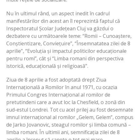
Nu în ultimul rând, un aspect inedit în cadrul
manifestărilor din acest an îl reprezintă faptul că
Inspectoratul Școlar Județean Cluj va găzdui o
dezbatere cu următoarele teme: “Romii – Cunoaștere,
Conștientizare, Conviețuire”, “Însemnatatea zilei de 8
aprilie”, “Evoluția și impactul politicilor educaționale
pentru romi”, cât și “Limba romani din perspectiva
istorică, educațională și religioasă”.
Ziua de 8 aprilie a fost adoptată drept Ziua
Internațională a Romilor în anul 1971, cu ocazia
Primului Congres Internațional al romilor de
pretutindeni care a avut loc la Chesfield, o zonă din
sud-estul Londrei. Tot cu acel prilej au fost desemnate
imnul internațional al romilor „Gelem, Gelem”, compus
de Jarko Jovanovic, steagul romilor și limba comună –
limba romani. În ultimii ani, semnificația zilei de 8
aprilie a început să capete o tot mai mare