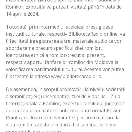
Romilor. Expoziția va putea fi vizitată până în data de
14 aprilie 2024.
Totodată, prin intermediul aceleiași prestigioase
instituții culturale, respectiv BibliotecaRadio online, va
fi facilitată înregistrarea a trei materiale audio ce vor
aborda teme precum specificul zilei romilor,
identitatea etnică a romilor-trecut și prezent,
respectiv aportul fanfarelor romilor din Moldova la
valorificarea patrimoniului cultural. Acestea vor putea
fi accesate la adresa www.bibliotecaradio.ro.
De asemenea, în scopul promovării la nivelul societății
a semnificației și însemnătății zilei de 8 aprilie – Ziua
Internațională a Romilor, experții Consiliului Județean
au conceput un material informativ în format Power
Point care ilustrează elemente specifice cu privire la
ziua romilor, acesta urmând a fi diseminat prin mai
mute rețele de socializare.