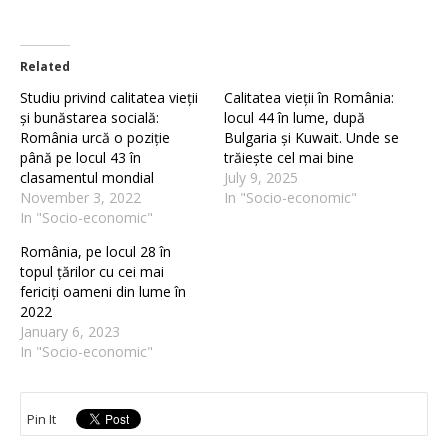
Related
Studiu privind calitatea vieții
Calitatea vieții în România:
și bunăstarea socială:
locul 44 în lume, după
România urcă o poziție
Bulgaria și Kuwait. Unde se
până pe locul 43 în
trăiește cel mai bine
clasamentul mondial
July 9, 2025
November 3, 2022
In "Socio-economic"
In "Socio-economic"
România, pe locul 28 în
topul țărilor cu cei mai
fericiți oameni din lume în
2022
January 6, 2023
In "Socio-economic"
Pin It