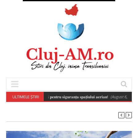
𝐫𝐨𝐧𝐞𝐥𝐨𝐫 𝐞𝐬𝐭𝐞 𝐞𝐬𝐞𝐧𝐭̦𝐢𝐚𝐥𝐚̆ 𝐩𝐞𝐧𝐭𝐫𝐮 𝐬𝐢𝐠𝐮𝐫𝐚𝐧𝐭̦𝐚 𝐬𝐩𝐚𝐭̦𝐢𝐮𝐥𝐮𝐢 𝐚𝐞𝐫𝐢𝐚𝐧!
ULTIMELE ȘTIRI
(August 6, 2026 8:02 