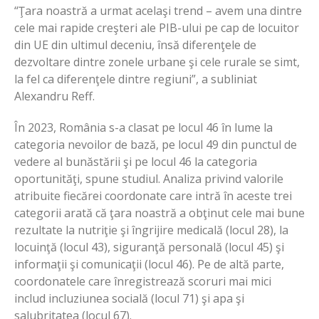
“Ţara noastră a urmat acelaşi trend – avem una dintre
cele mai rapide creşteri ale PIB-ului pe cap de locuitor
din UE din ultimul deceniu, însă diferenţele de
dezvoltare dintre zonele urbane şi cele rurale se simt,
la fel ca diferenţele dintre regiuni”, a subliniat
Alexandru Reff.
În 2023, România s-a clasat pe locul 46 în lume la
categoria nevoilor de bază, pe locul 49 din punctul de
vedere al bunăstării şi pe locul 46 la categoria
oportunităţi, spune studiul. Analiza privind valorile
atribuite fiecărei coordonate care intră în aceste trei
categorii arată că ţara noastră a obţinut cele mai bune
rezultate la nutriţie şi îngrijire medicală (locul 28), la
locuinţă (locul 43), siguranţă personală (locul 45) şi
informaţii şi comunicaţii (locul 46). Pe de altă parte,
coordonatele care înregistrează scoruri mai mici
includ incluziunea socială (locul 71) şi apa şi
salubritatea (locul 67).