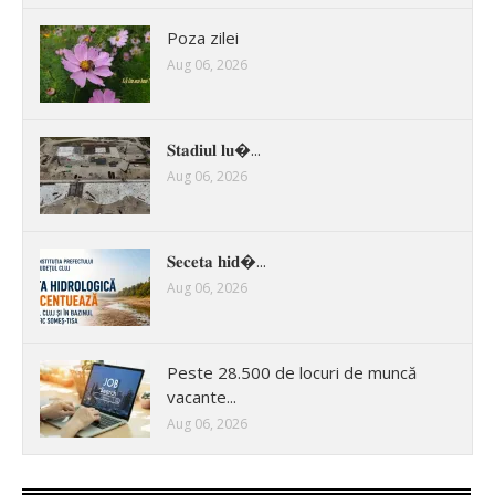
Poza zilei
Aug 06, 2026
𝐒𝐭𝐚𝐝𝐢𝐮𝐥 𝐥𝐮�...
Aug 06, 2026
𝐒𝐞𝐜𝐞𝐭𝐚 𝐡𝐢𝐝�...
Aug 06, 2026
Peste 28.500 de locuri de muncă
vacante...
Aug 06, 2026