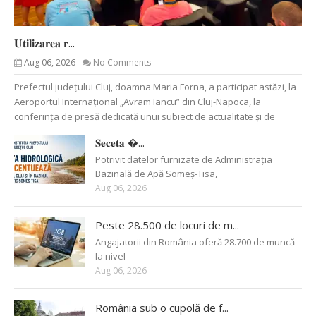
𝐔𝐭𝐢𝐥𝐢𝐳𝐚𝐫𝐞𝐚 𝐫...
Aug 06, 2026
No Comments
Prefectul județului Cluj, doamna Maria Forna, a participat astăzi, la
Aeroportul Internațional „Avram Iancu” din Cluj-Napoca, la
conferința de presă dedicată unui subiect de actualitate și de
𝐒𝐞𝐜𝐞𝐭𝐚 �...
Potrivit datelor furnizate de Administrația
Bazinală de Apă Someș-Tisa,
Aug 06, 2026
Peste 28.500 de locuri de m...
Angajatorii din România oferă 28.700 de muncă
la nivel
Aug 06, 2026
România sub o cupolă de f...