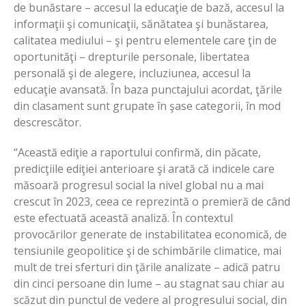
de bunăstare – accesul la educaţie de bază, accesul la
informaţii şi comunicaţii, sănătatea şi bunăstarea,
calitatea mediului – şi pentru elementele care ţin de
oportunităţi – drepturile personale, libertatea
personală şi de alegere, incluziunea, accesul la
educaţie avansată. În baza punctajului acordat, ţările
din clasament sunt grupate în şase categorii, în mod
descrescător.
“Această ediţie a raportului confirmă, din păcate,
predicţiile ediţiei anterioare şi arată că indicele care
măsoară progresul social la nivel global nu a mai
crescut în 2023, ceea ce reprezintă o premieră de când
este efectuată această analiză. În contextul
provocărilor generate de instabilitatea economică, de
tensiunile geopolitice şi de schimbările climatice, mai
mult de trei sferturi din ţările analizate – adică patru
din cinci persoane din lume – au stagnat sau chiar au
scăzut din punctul de vedere al progresului social, din