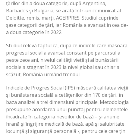
ţărilor din a doua categorie, după Argentina,
Barbados şi Bulgaria, se arată într-un comunicat al
Deloitte, remis, marţi, AGERPRES. Studiul cuprinde
şase categorii de ţări, iar România a avansat în cea de-
a doua categorie în 2022.
Studiul relevă faptul că, după ce indicele care măsoară
progresul social a avansat constant pe parcursul a
peste zece ani, nivelul calităţii vieţii şi al bunăstării
sociale a stagnat în 2023 la nivel global sau chiar a
scăzut, România urmând trendul.
Indicele de Progres Social (IPS) măsoară calitatea vieţii
şi bunăstarea socială a cetăţenilor din 170 de ţări, în
baza analizei a trei dimensiuni principale. Metodologia
presupune acordarea unui punctaj pentru elementele
încadrate în categoria nevoilor de bază – şi anume
hrană şi îngrijire medicală de bază, apă şi salubritate,
locuinţă şi siguranţă personală -, pentru cele care ţin