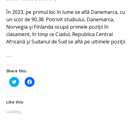
În 2023, pe primul loc în lume se află Danemarca, cu
un scor de 90,38. Potrivit studiului, Danemarca,
Norvegia şi Finlanda ocupă primele poziţii în
clasament, în timp ce Ciadul, Republica Central
Africană şi Sudanul de Sud se află pe ultimele poziţii.
…..
Share this:
Click
Click
to
to
share
share
on
on
Twitter
Facebook
(Opens
(Opens
Like this:
in
in
new
new
Loading...
window)
window)