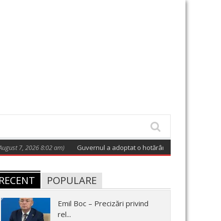
26 8:02 am)
Guvernul a adoptat o hotărâre care aprobă planurile de preg
RECENT
POPULARE
Emil Boc – Precizări privind
rel...