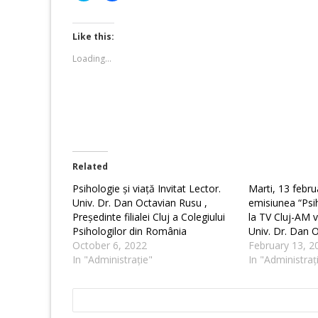
share
share
on
on
Twitter
Facebook
(Opens
(Opens
Like this:
in
in
new
new
Loading...
window)
window)
Related
Psihologie și viață Invitat Lector.
Marti, 13 febru
Univ. Dr. Dan Octavian Rusu ,
emisiunea “Psih
Președinte filialei Cluj a Colegiului
la TV Cluj-AM 
Psihologilor din România
Univ. Dr. Dan 
October 6, 2022
February 13, 2
In "Administrație"
In "Administraț