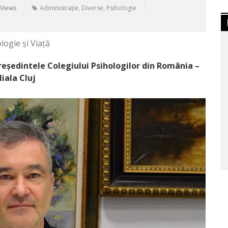
 Views
Administrație
,
Diverse
,
Psihologie
logie și Viață
reședintele Colegiului Psihologilor din România –
iliala Cluj