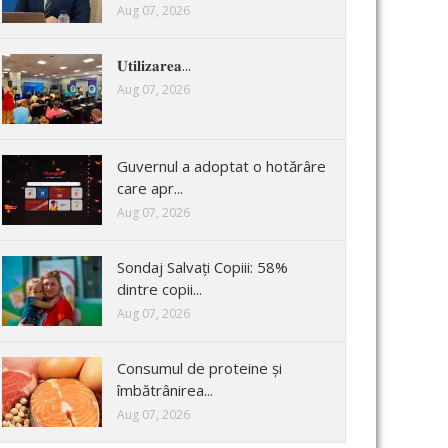
Aug 07, 2026
𝐔𝐭𝐢𝐥𝐢𝐳𝐚𝐫𝐞𝐚...
Aug 07, 2026
Guvernul a adoptat o hotărâre
care apr...
Aug 07, 2026
Sondaj Salvați Copiii: 58%
dintre copii...
Aug 07, 2026
Consumul de proteine și
îmbătrânirea...
Aug 07, 2026