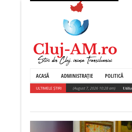
ACASĂ
ADMINISTRAȚIE
POLITICĂ
carea rromilor de la Pata Rât
ULTIMELE ȘTIRI
(August 7, 2026 10:28 am)
𝐔𝐭𝐢𝐥𝐢𝐳𝐚𝐫𝐞𝐚 𝐫𝐞𝐬𝐩𝐨𝐧𝐬