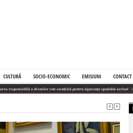
CULTURĂ
SOCIO-ECONOMIC
EMISIUNI
CONTACT
𝐛𝐢𝐥𝐚̆ 𝐚 𝐝𝐫𝐨𝐧𝐞𝐥𝐨𝐫 𝐞𝐬𝐭𝐞 𝐞𝐬𝐞𝐧𝐭̦𝐢𝐚𝐥𝐚̆ 𝐩𝐞𝐧𝐭𝐫𝐮 𝐬𝐢𝐠𝐮𝐫𝐚𝐧𝐭̦𝐚 𝐬𝐩𝐚𝐭̦𝐢𝐮𝐥𝐮𝐢 𝐚𝐞𝐫𝐢𝐚𝐧!
(August 7, 20