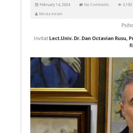
February 14, 2024
No Comments
3,192
Mircea Avram
Psiho
Invitat
Lect.Univ. Dr. Dan Octavian Rusu, P
f