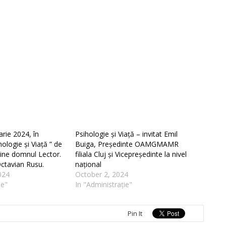
arie 2024, în
Psihologie și Viață – invitat Emil
ologie și Viață ” de
Buiga, Președinte OAMGMAMR
vine domnul Lector.
filiala Cluj și Vicepreședinte la nivel
Octavian Rusu.
național
024
October 2, 2024
ie"
In "Administrație"
Pin It