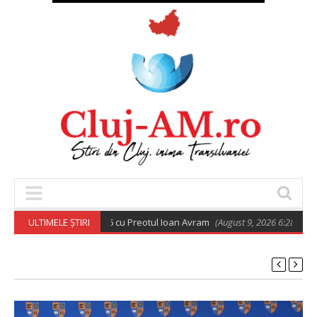
todoxă din 9 august 2026 cu Preotul Ioan Avram
ULTIMELE ȘTIRI
(August 9, 2026 6:28 am)