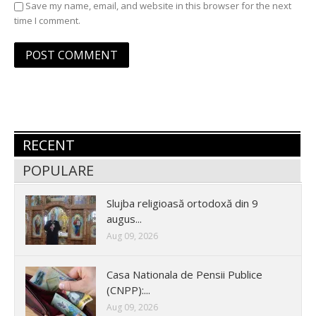
Save my name, email, and website in this browser for the next
time I comment.
RECENT
POPULARE
Slujba religioasă ortodoxă din 9
augus...
Aug 09, 2026
Casa Nationala de Pensii Publice
(CNPP):...
Aug 09, 2026