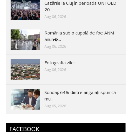
Cazările la Cluj în perioada UNTOLD
20...
Aug 06, 2026
România sub o cupolă de foc: ANM
anun�...
Aug 06, 2026
Fotografia zilei
Aug 06, 2026
Sondaj: 64% dintre angajați spun că
mu...
Aug 05, 2026
FACEBOOK