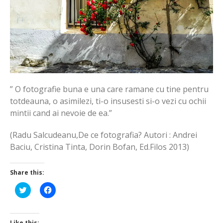
” O fotografie buna e una care ramane cu tine pentru
totdeauna, o asimilezi, ti-o insusesti si-o vezi cu ochii
mintii cand ai nevoie de ea.”
(Radu Salcudeanu,De ce fotografia? Autori : Andrei
Baciu, Cristina Tinta, Dorin Bofan, Ed.Filos 2013)
Share this:
Click
Click
to
to
share
share
on
on
Twitter
Facebook
(Opens
(Opens
Like this: