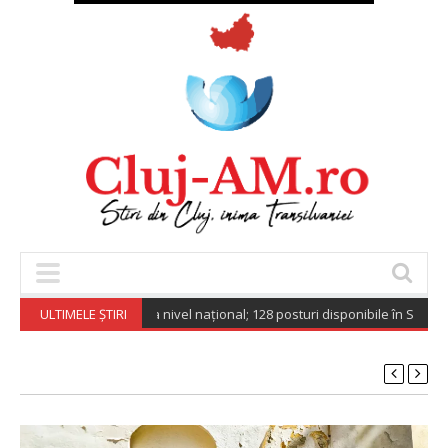
ri de muncă vacante la nivel național; 128 posturi disponibile în Spațiul 
ULTIMELE ȘTIRI