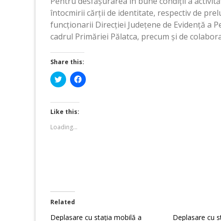
Pentru desfășurarea în bune condiții a activit
întocmirii cărții de identitate, respectiv de pr
funcționarii Direcției Județene de Evidență a P
cadrul Primăriei Pălatca, precum și de colabora
Share this:
Click
Click
to
to
share
share
on
on
Twitter
Facebook
(Opens
(Opens
Like this:
in
in
new
new
Loading...
window)
window)
Related
Deplasare cu stația mobilă a
Deplasare cu s