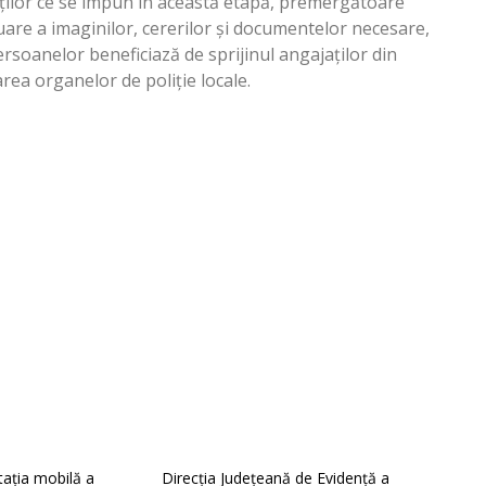
ăților ce se impun în această etapă, premergătoare
eluare a imaginilor, cererilor și documentelor necesare,
ersoanelor beneficiază de sprijinul angajaților din
rea organelor de poliție locale.
tația mobilă a
Direcția Județeană de Evidență a