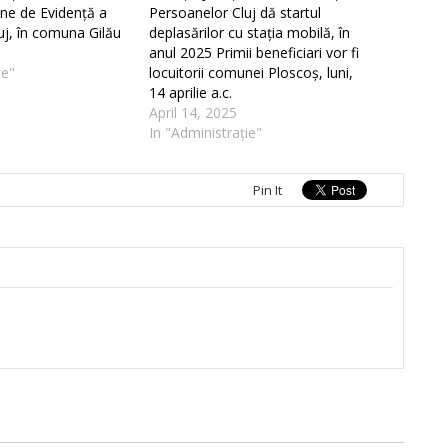
ene de Evidență a
Persoanelor Cluj dă startul
uj, în comuna Gilău
deplasărilor cu stația mobilă, în
anul 2025 Primii beneficiari vor fi
ie"
locuitorii comunei Ploscoș, luni,
14 aprilie a.c.
April 14, 2025
In "Administrație"
Pin It