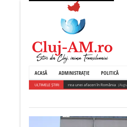
ACASĂ
ADMINISTRAȚIE
POLITICĂ
la 200.000 de euro pentru deschiderea unei afaceri în România
ULTIMELE ȘTIRI
(August 8, 