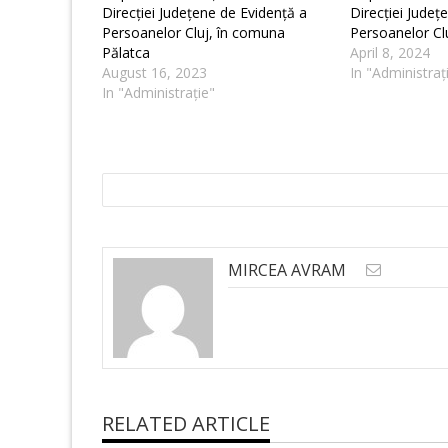
Direcției Județene de Evidență a
Direcției Județ
Persoanelor Cluj, în comuna
Persoanelor Cl
Pălatca
April 8, 2024
August 16, 2023
In "Administraț
In "Administrație"
MIRCEA AVRAM
RELATED ARTICLE