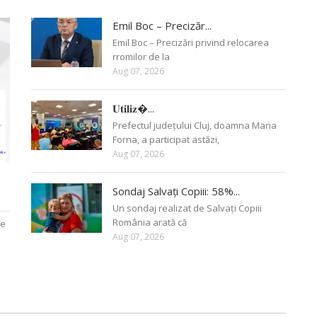
Emil Boc – Precizăr...
Emil Boc – Precizări privind relocarea
rromilor de la
Aug 07, 2026
𝐔𝐭𝐢𝐥𝐢𝐳�...
Prefectul județului Cluj, doamna Maria
Forna, a participat astăzi,
Aug 07, 2026
Sondaj Salvați Copiii: 58%...
Un sondaj realizat de Salvați Copiii
România arată că
le
Aug 07, 2026