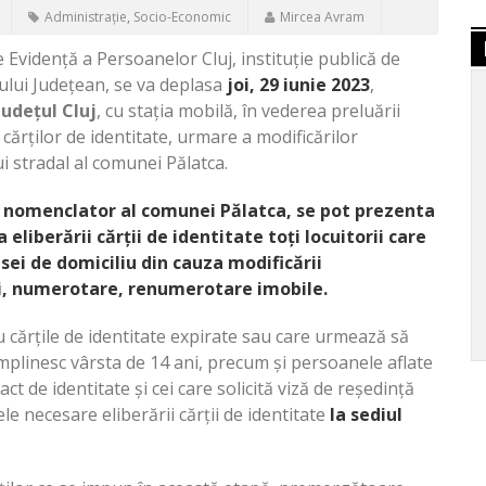
Administrație
,
Socio-Economic
Mircea Avram
e Evidență a Persoanelor Cluj, instituție publică de
iului Județean, se va deplasa
joi, 29 iunie 2023
,
județul Cluj
, cu stația mobilă, în vederea preluării
ărților de identitate, urmare a modificărilor
 stradal al comunei Pălatca.
l nomenclator al comunei Pălatca, se pot prezenta
iberării cărții de identitate toți locuitorii care
sei de domiciliu din cauza modificării
zi, numerotare, renumerotare imobile.
 cărțile de identitate expirate sau care urmează să
 împlinesc vârsta de 14 ani, precum și persoanele aflate
ct de identitate și cei care solicită viză de reședință
le necesare eliberării cărții de identitate
la sediul