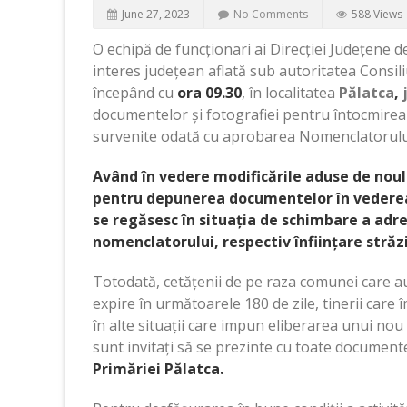
June 27, 2023
No Comments
588 Views
O echipă de funcționari ai Direcției Județene d
interes județean aflată sub autoritatea Consil
începând cu
ora 09.30
, în localitatea
Pălatca
,
documentelor și fotografiei pentru întocmirea c
survenite odată cu aprobarea Nomenclatorului
Având în vedere modificările aduse de nou
pentru depunerea documentelor în vederea el
se regăsesc în situația de schimbare a adre
nomenclatorului, respectiv înființare stră
Totodată, cetățenii de pe raza comunei care au
expire în următoarele 180 de zile, tinerii care
în alte situații care impun eliberarea unui nou a
sunt invitați să se prezinte cu toate documente
Primăriei Pălatca.