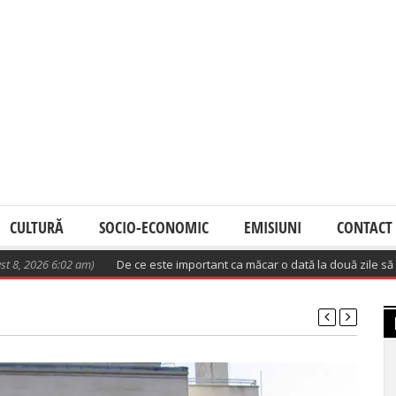
CULTURĂ
SOCIO-ECONOMIC
EMISIUNI
CONTACT
2026 6:02 am)
De ce este important ca măcar o dată la două zile să avem 