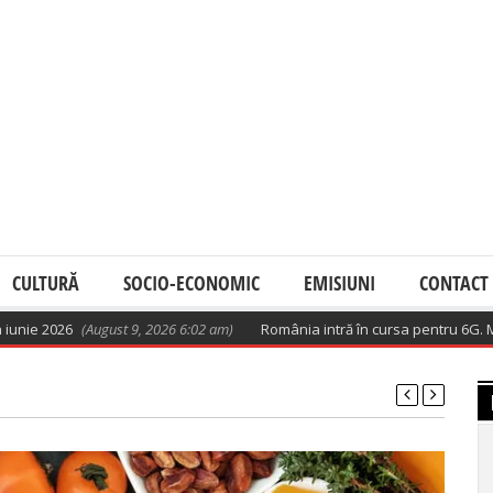
CULTURĂ
SOCIO-ECONOMIC
EMISIUNI
CONTACT
26
(August 9, 2026 6:02 am)
România intră în cursa pentru 6G. Miza: teh