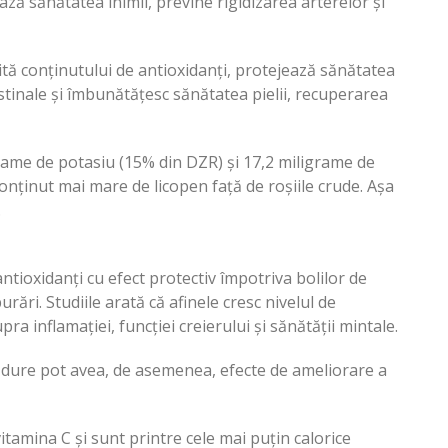
ază sănătatea inimii, previne rigidizarea arterelor și
tă conținutului de antioxidanți, protejează sănătatea
testinale și îmbunătățesc sănătatea pielii, recuperarea
rame de potasiu (15% din DZR) și 17,2 miligrame de
conținut mai mare de licopen față de roșiile crude. Așa
.
ntioxidanți cu efect protectiv împotriva bolilor de
urări. Studiile arată că afinele cresc nivelul de
ra inflamației, funcției creierului și sănătății mintale.
 pădure pot avea, de asemenea, efecte de ameliorare a
tamina C și sunt printre cele mai puțin calorice