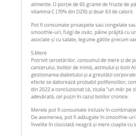
alimente. O porție de 65 grame de fructe de 
vitamina C (70% din DZR) și doar 63 de calorii.
Pot fi consumate proaspete sau congelate sau a
smoothie-uri, fulgi de ovăz, pâine prăjită cu un
asociate și cu salate, legume gătite precum va
5.Mere
Potrivit cercetărilor, consumul de mere și de 
cancerului, bolilor de inimă, astmului și boli
gestionarea diabetului și a greutății corporale
efecte se datorează probabil polifenolilor, com
din 2022 a concluzionat că, zicala ”un măr pe z
adevărată, cel puțin în cazul bolilor cronice.
Merele pot fi consumate inclusiv în combinație
De asemenea, pot fi adăugate în smoothie-uri și
învelite în ciocolată neagră și mere coapte cu 