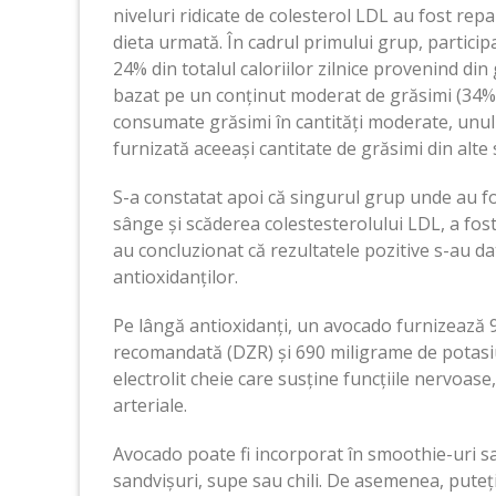
niveluri ridicate de colesterol LDL au fost repar
dieta urmată. În cadrul primului grup, particip
24% din totalul caloriilor zilnice provenind din
bazat pe un conținut moderat de grăsimi (34% d
consumate grăsimi în cantități moderate, unul a 
furnizată aceeași cantitate de grăsimi din alte 
S-a constatat apoi că singurul grup unde au fos
sânge și scăderea colestesterolului LDL, a fost 
au concluzionat că rezultatele pozitive s-au da
antioxidanților.
Pe lângă antioxidanți, un avocado furnizează 9
recomandată (DZR) și 690 miligrame de potasiu
electrolit cheie care susține funcțiile nervoase,
arteriale.
Avocado poate fi incorporat în smoothie-uri sa
sandvișuri, supe sau chili. De asemenea, puteț