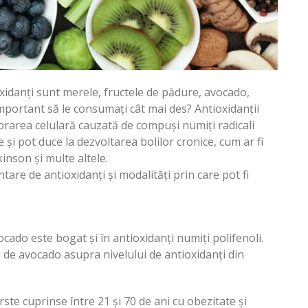
xidanți sunt merele, fructele de pădure, avocado,
 important să le consumați cât mai des? Antioxidanții
orarea celulară cauzată de compuși numiți radicali
ele și pot duce la dezvoltarea bolilor cronice, cum ar fi
inson și multe altele.
tare de antioxidanți și modalități prin care pot fi
cado este bogat și în antioxidanți numiți polifenoli.
i de avocado asupra nivelului de antioxidanți din
rste cuprinse între 21 și 70 de ani cu obezitate și