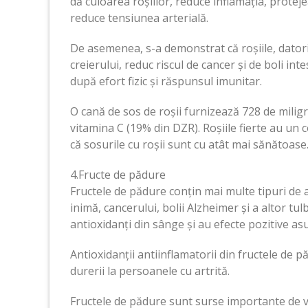
dă culoarea roșiilor, reduce inflamația, proteje
reduce tensiunea arterială.
De asemenea, s-a demonstrat că roșiile, datori
creierului, reduc riscul de cancer și de boli in
după efort fizic și răspunsul imunitar.
O cană de sos de roșii furnizează 728 de milig
vitamina C (19% din DZR). Roșiile fierte au un 
că sosurile cu roșii sunt cu atât mai sănătoase
4.Fructe de pădure
Fructele de pădure conțin mai multe tipuri de a
inimă, cancerului, bolii Alzheimer și a altor tulb
antioxidanți din sânge și au efecte pozitive asup
Antioxidanții antiinflamatorii din fructele de
durerii la persoanele cu artrită.
Fructele de pădure sunt surse importante de vi