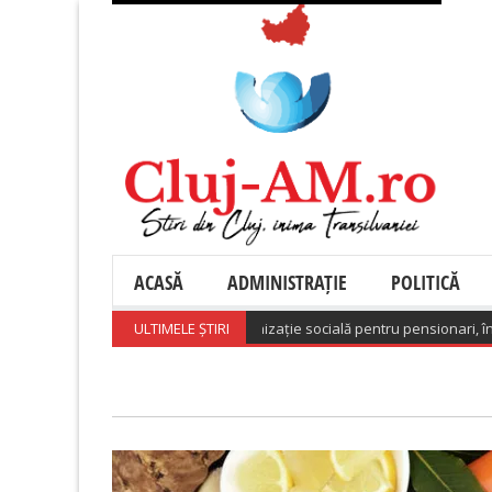
ACASĂ
ADMINISTRAȚIE
POLITICĂ
882.735 beneficiari de indemnizație socială pentru pensionari, în iunie 20
ULTIMELE ȘTIRI