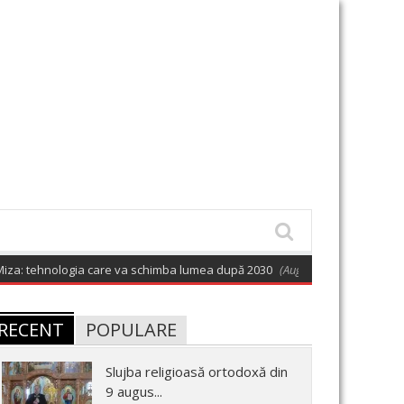
nologia care va schimba lumea după 2030
(August 9, 2026 6:01 am)
Ce po
RECENT
POPULARE
Slujba religioasă ortodoxă din
9 augus...