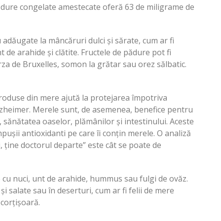
pădure congelate amestecate oferă 63 de miligrame de
dăugate la mâncăruri dulci și sărate, cum ar fi
t de arahide și clătite. Fructele de pădure pot fi
rza de Bruxelles, somon la grătar sau orez sălbatic.
produse din mere ajută la protejarea împotriva
i Alzheimer. Merele sunt, de asemenea, benefice pentru
, sănătatea oaselor, plămânilor și intestinului. Aceste
pușii antioxidanti pe care îi conțin merele. O analiză
i, ține doctorul departe” este cât se poate de
 cu nuci, unt de arahide, hummus sau fulgi de ovăz.
 salate sau în deserturi, cum ar fi felii de mere
scorțișoară.