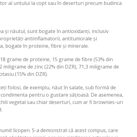
tor al untului la copt sau în deserturi precum budinca
și năutul, sunt bogate în antioxidanți, inclusiv
proprietăți antiinflamatorii, antitumorale și
 bogate în proteine, fibre și minerale.
ă 18 grame de proteine, 15 grame de fibre (53% din
52 miligrame de zinc (22% din DZR), 71,3 miligrame de
otasiu (15% din DZR).
eți folosi, de exemplu, năut în salate, sub formă de
eți condimenta pentru o gustare sățioasă. De asemenea,
chili vegetal sau chiar deserturi, cum ar fi brownies-uri
t.
 numit licopen. S-a demonstrat că acest compus, care