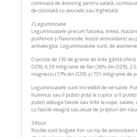
cremoasă de dressing pentru salată, ca înlocui
de ciocolată cu avocado sau înghețată.
2.Leguminoase
Leguminoasele precum fasolea, lintea, mazărea 
polifenoli și flavonoide. Acești antioxidanți au 
antialergice. Leguminoasele sunt, de asemenea,
O porție de 130 de grame de linte gătită ofer
DZR), 6,59 miligrame de fier (36% din DZR), 2,
magneziu (17% din DZR) și 731 miligrame de p
Leguminoasele sunt incredibil de versatile. Put
hummus sau îl puteți prăji la cuptor și îl put
puteți adăuga fasole sau linte la supe, salate, 
cu fasole neagră sau aluat de prăjituri din nău
3.Roșii
Roșiile sunt bogate într-un tip de antioxidant