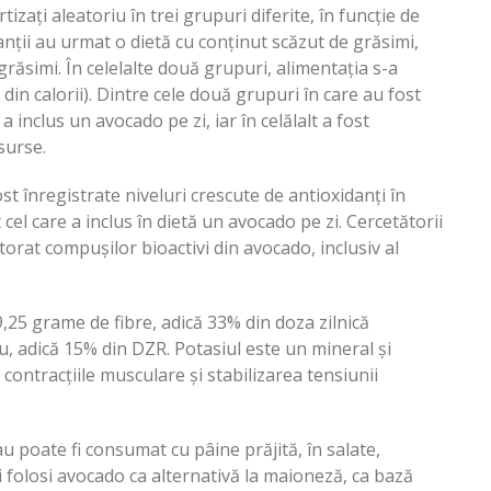
tizați aleatoriu în trei grupuri diferite, în funcție de
anții au urmat o dietă cu conținut scăzut de grăsimi,
 grăsimi. În celelalte două grupuri, alimentația s-a
in calorii). Dintre cele două grupuri în care au fost
inclus un avocado pe zi, iar în celălalt a fost
surse.
t înregistrate niveluri crescute de antioxidanți în
cel care a inclus în dietă un avocado pe zi. Cercetătorii
torat compușilor bioactivi din avocado, inclusiv al
,25 grame de fibre, adică 33% din doza zilnică
, adică 15% din DZR. Potasiul este un mineral și
 contracțiile musculare și stabilizarea tensiunii
u poate fi consumat cu pâine prăjită, în salate,
i folosi avocado ca alternativă la maioneză, ca bază