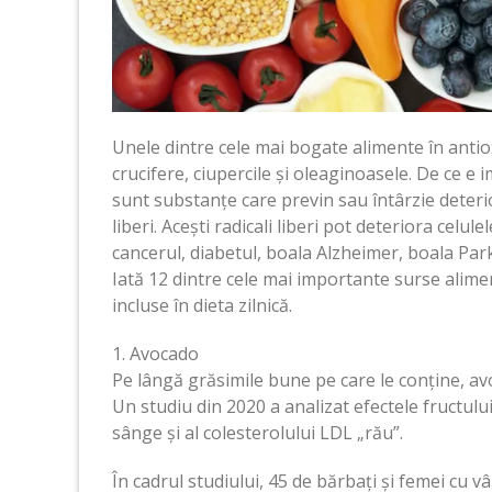
Unele dintre cele mai bogate alimente în antio
crucifere, ciupercile și oleaginoasele. De ce e
sunt substanțe care previn sau întârzie deteri
liberi. Acești radicali liberi pot deteriora celul
cancerul, diabetul, boala Alzheimer, boala Park
Iată 12 dintre cele mai importante surse alimen
incluse în dieta zilnică.
1. Avocado
Pe lângă grăsimile bune pe care le conține, avo
Un studiu din 2020 a analizat efectele fructulu
sânge și al colesterolului LDL „rău”.
În cadrul studiului, 45 de bărbați și femei cu vâ