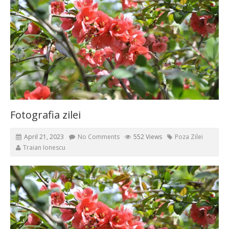
Fotografia zilei
April 21, 2023
No Comments
552 Views
Poza Zilei
Traian Ionescu