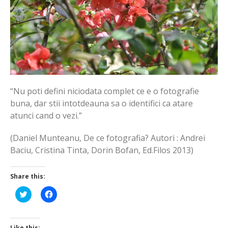
“Nu poti defini niciodata complet ce e o fotografie
buna, dar stii intotdeauna sa o identifici ca atare
atunci cand o vezi.”
(Daniel Munteanu, De ce fotografia? Autori : Andrei
Baciu, Cristina Tinta, Dorin Bofan, Ed.Filos 2013)
Share this:
Click
Click
to
to
share
share
on
on
Twitter
Facebook
(Opens
(Opens
Like this: