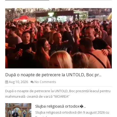
După o noapte de petrecere la UNTOLD, Boc pr...
Aug 10, 2026
No Comments
După o noapte de petrecere la UNTOLD, Boc prezintă leacul pentru
mahmureală -zeamă de varză “MOAREA”
Slujba religioasă ortodox�...
Slujba religioasă ortodoxă din 9 august 2026 cu