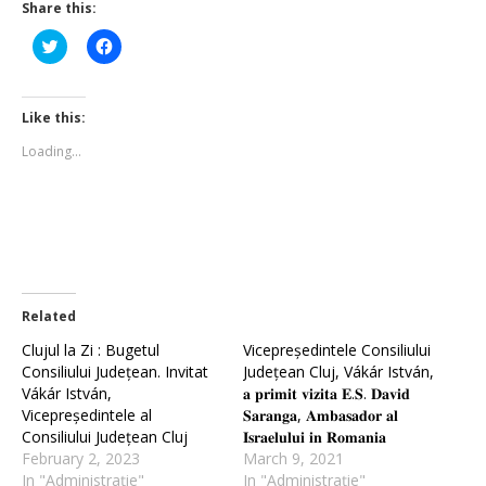
Share this:
Click
Click
to
to
share
share
on
on
Twitter
Facebook
(Opens
(Opens
Like this:
in
in
new
new
Loading...
window)
window)
Related
Clujul la Zi : Bugetul
Vicepreședintele Consiliului
Consiliului Județean. Invitat
Județean Cluj, Vákár István,
Vákár István,
𝐚 𝐩𝐫𝐢𝐦𝐢𝐭 𝐯𝐢𝐳𝐢𝐭𝐚 𝐄.𝐒. 𝐃𝐚𝐯𝐢𝐝
Vicepreședintele al
𝐒𝐚𝐫𝐚𝐧𝐠𝐚, 𝐀𝐦𝐛𝐚𝐬𝐚𝐝𝐨𝐫 𝐚𝐥
Consiliului Județean Cluj
𝐈𝐬𝐫𝐚𝐞𝐥𝐮𝐥𝐮𝐢 𝐢𝐧 𝐑𝐨𝐦𝐚𝐧𝐢𝐚
February 2, 2023
March 9, 2021
In "Administrație"
In "Administrație"