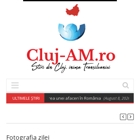
de euro pentru deschiderea unei afaceri în România
ULTIMELE ȘTIRI
(August 8, 2026 6:02 am
Fotografia zilei