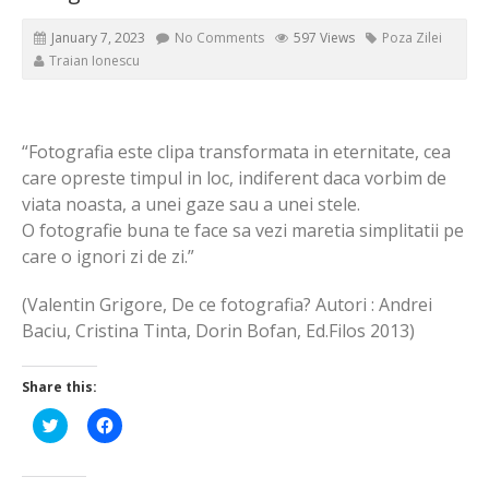
January 7, 2023
No Comments
597 Views
Poza Zilei
Traian Ionescu
“Fotografia este clipa transformata in eternitate, cea
care opreste timpul in loc, indiferent daca vorbim de
viata noasta, a unei gaze sau a unei stele.
O fotografie buna te face sa vezi maretia simplitatii pe
care o ignori zi de zi.”
(Valentin Grigore, De ce fotografia? Autori : Andrei
Baciu, Cristina Tinta, Dorin Bofan, Ed.Filos 2013)
Share this:
Click
Click
to
to
share
share
on
on
Twitter
Facebook