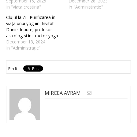
September 16, 2025
December 28, 2023
In "viata crestina"
In "Administrație"
Clujul la Zi : Purificarea în
viața unui yoghin. Invitat
Daniel Iepure, profesor
astrolog și instructor yoga.
December 13, 2024
In "Administrație"
Pin It
MIRCEA AVRAM