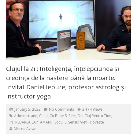
Clujul la Zi : Inteligența, înțelepciunea și
credința de la naștere până la moarte.
Invitat Daniel Iepure, profesor astrolog și
instructor yoga
January 5, 2023
No Comments
3,174 Views
Administrație
,
Clujul Cu Bune Si Rele
,
Din Cluj Pentru Tine
,
INTREBAREA SAPTAMANII
,
Locul Si Sensul Vietii
,
Poveste
Mircea Avram