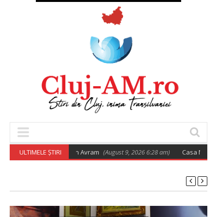
t 2026 cu Preotul Ioan Avram
ULTIMELE ȘTIRI
(August 9, 2026 6:28 am)
Casa Nationala de