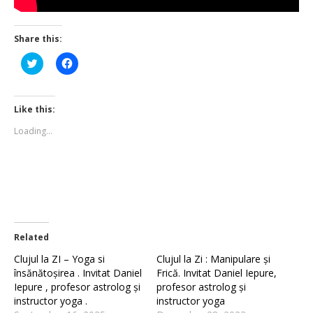
Share this:
Click
Click
to
to
share
share
on
on
Twitter
Facebook
(Opens
(Opens
Like this:
in
in
new
new
Loading...
window)
window)
Related
Clujul la ZI – Yoga si
Clujul la Zi : Manipulare și
însănătoșirea . Invitat Daniel
Frică. Invitat Daniel Iepure,
Iepure , profesor astrolog și
profesor astrolog și
instructor yoga .
instructor yoga