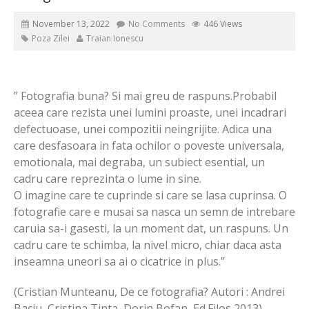
November 13, 2022
No Comments
446 Views
Poza Zilei
Traian Ionescu
” Fotografia buna? Si mai greu de raspuns.Probabil
aceea care rezista unei lumini proaste, unei incadrari
defectuoase, unei compozitii neingrijite. Adica una
care desfasoara in fata ochilor o poveste universala,
emotionala, mai degraba, un subiect esential, un
cadru care reprezinta o lume in sine.
O imagine care te cuprinde si care se lasa cuprinsa. O
fotografie care e musai sa nasca un semn de intrebare
caruia sa-i gasesti, la un moment dat, un raspuns. Un
cadru care te schimba, la nivel micro, chiar daca asta
inseamna uneori sa ai o cicatrice in plus.”
(Cristian Munteanu, De ce fotografia? Autori : Andrei
Baciu, Cristina Tinta, Dorin Bofan, Ed.Filos 2013)