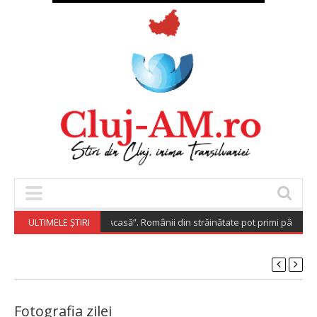
 „Diaspora Investește Acasă”. Românii din străinătate pot primi până la 2
ULTIMELE ȘTIRI
Fotografia zilei