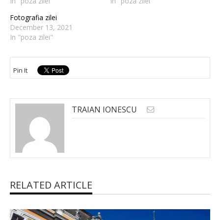
In "poza zilei"
In "poza zilei"
Fotografia zilei
December 13, 2021
In "poza zilei"
Pin It
TRAIAN IONESCU
RELATED ARTICLE