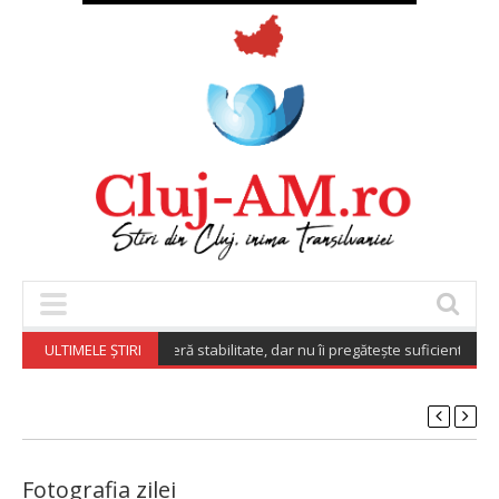
i spun că munca le oferă stabilitate, dar nu îi pregătește suficient pentru v
ULTIMELE ȘTIRI
Fotografia zilei