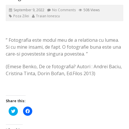
September 9, 2022
No Comments
508 Views
Poza Zilei
Traian Ionescu
” Fotografia este modul meu de a relationa cu lumea.
Si cu mine insami, de fapt. O fotografie buna este una
care-si povesteste singura povestea. ”
(Emese Benko, De ce fotografia? Autori : Andrei Baciu,
Cristina Tinta, Dorin Bofan, Ed.Filos 2013)
Share this:
Click
Click
to
to
share
share
on
on
Twitter
Facebook