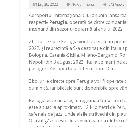
July 29, 2022
No Comments
642 Views
Aeroportul Internațional Cluj anunță lansarea u
respectiv
Perugia
, operată de către compania 
începând din sezonul de iarnă al anului 2022.
Zborurile spre Perugia vor fi operate în prem
2022, și reprezintă a 9-a destinație din Italia 
Bologna, Catania-Sicilia, Milano-Bergamo, Ro
Napoli (din 3 august 2022). Italia se menține as
pasagerii Aeroportului Internațional Cluj.
Zborurile directe spre Perugia vor fi operate c
duminică, iar biletele sunt disponibile spre vân
Perugia este un oraş în regiunea Umbria în Ital
este situat la aproximativ 12 kilometri de Peru
cafenele de jazz, unde aleile străvechi din piat
Orașul găzduiește de asemenea una dintre cele 