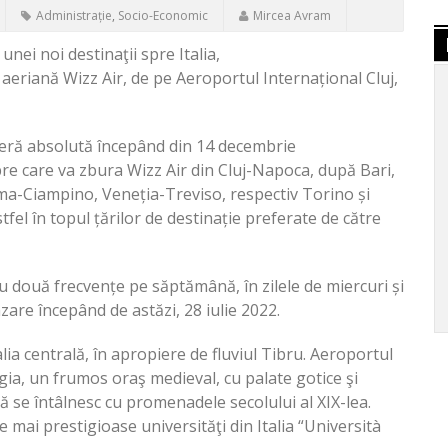
Administrație
,
Socio-Economic
Mircea Avram
nei noi destinaţii spre Italia,
aeriană Wizz Air, de pe Aeroportul Internațional Cluj,
ieră absolută începând din 14 decembrie
spre care va zbura Wizz Air din Cluj-Napoca, după Bari,
ma-Ciampino, Veneția-Treviso, respectiv Torino și
tfel în topul țărilor de destinație preferate de către
u două frecvențe pe săptămână, în zilele de miercuri și
zare începând de astăzi, 28 iulie 2022.
ia centrală, în apropiere de fluviul Tibru. Aeroportul
gia, un frumos oraş medieval, cu palate gotice şi
ră se întâlnesc cu promenadele secolului al XIX-lea.
mai prestigioase universităţi din Italia
“
Università