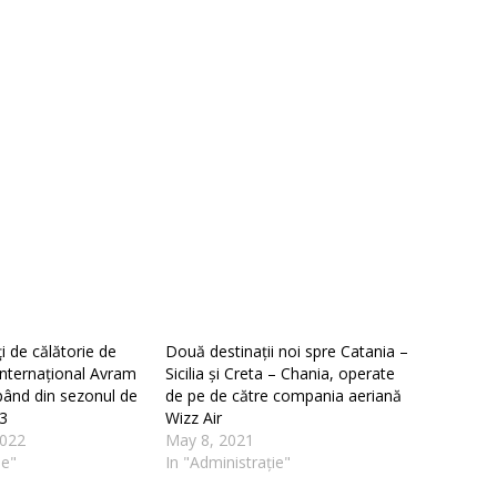
i de călătorie de
Două destinații noi spre Catania –
Internațional Avram
Sicilia și Creta – Chania, operate
pând din sezonul de
de pe de către compania aeriană
3
Wizz Air
022
May 8, 2021
ie"
In "Administrație"