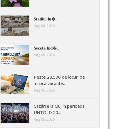
𝐒𝐭𝐚𝐝𝐢𝐮𝐥 𝐥𝐮�...
Aug 06, 2026
𝐒𝐞𝐜𝐞𝐭𝐚 𝐡𝐢𝐝�...
Aug 06, 2026
Peste 28.500 de locuri de
muncă vacante...
Aug 06, 2026
Cazările la Cluj în perioada
UNTOLD 20...
Aug 06, 2026