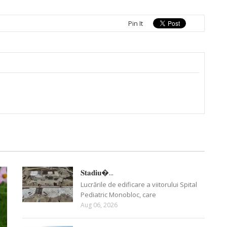
Pin It
𝐒𝐭𝐚𝐝𝐢𝐮�...
Lucrările de edificare a viitorului Spital
Pediatric Monobloc, care
Aug 06, 2026