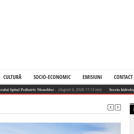
CULTURĂ
SOCIO-ECONOMIC
EMISIUNI
CONTACT
𝐩𝐢𝐭𝐚𝐥 𝐏𝐞𝐝𝐢𝐚𝐭𝐫𝐢𝐜 𝐌𝐨𝐧𝐨𝐛𝐥𝐨𝐜 .
(August 6, 2026 11:13 am)
𝐒𝐞𝐜𝐞𝐭𝐚 𝐡𝐢𝐝𝐫𝐨𝐥𝐨𝐠𝐢𝐜𝐚̆ 𝐬𝐞 𝐚