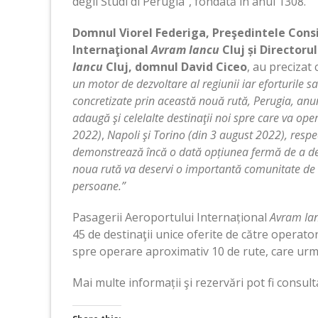
degli Studi di Perugia”, fondată în anul 1308.
Domnul Viorel Federiga, Preşedintele Consi
Internaţional
Avram Iancu
Cluj și Directoru
Iancu
Cluj, domnul David Ciceo
, au precizat
un motor de dezvoltare al regiunii iar eforturile sal
concretizate prin această nouă rută, Perugia, anu
adaugă şi celelalte destinaţii noi spre care va ope
2022)
,
Napoli şi Torino (din 3 august 2022), respec
demonstrează încă o dată opțiunea fermă de a
d
noua rută va deservi o importantă comunitate de
persoane.”
Pasagerii Aeroportului Internațional
Avram Ia
45 de destinaţii unice oferite de către operator
spre operare aproximativ 10 de rute, care urme
Mai multe informații şi rezervări pot fi consult