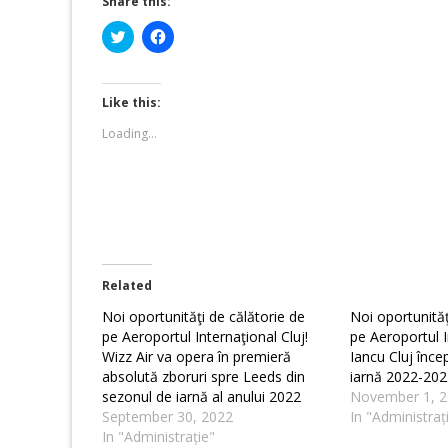
Share this:
Click
Click
to
to
share
share
on
on
Twitter
Facebook
(Opens
(Opens
Like this:
in
in
new
new
Loading...
window)
window)
Related
Noi oportunităţi de călătorie de
Noi oportunităţ
pe Aeroportul Internaţional Cluj!
pe Aeroportul 
Wizz Air va opera în premieră
Iancu Cluj înce
absolută zboruri spre Leeds din
iarnă 2022-202
sezonul de iarnă al anului 2022
November 1, 2
September 30, 2022
In "Administraț
In "Administrație"