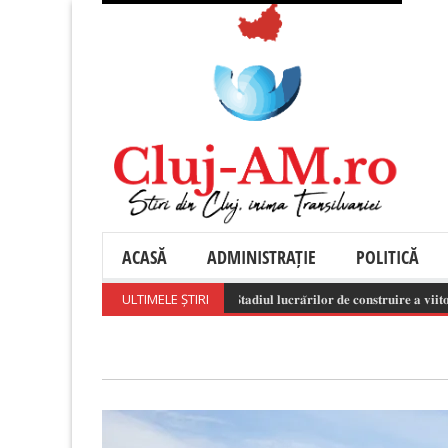
ACASĂ
ADMINISTRAȚIE
POLITICĂ
ULTIMELE ȘTIRI
𝐒𝐭𝐚𝐝𝐢𝐮𝐥 𝐥𝐮𝐜𝐫𝐚̆𝐫𝐢𝐥𝐨𝐫 𝐝𝐞 𝐜𝐨𝐧𝐬𝐭𝐫𝐮𝐢𝐫𝐞 𝐚 𝐯𝐢𝐢𝐭𝐨𝐫𝐮𝐥𝐮𝐢 