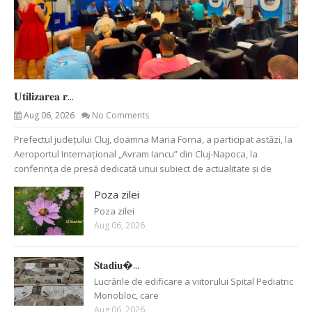
𝐔𝐭𝐢𝐥𝐢𝐳𝐚𝐫𝐞𝐚 𝐫...
Aug 06, 2026
No Comments
Prefectul județului Cluj, doamna Maria Forna, a participat astăzi, la
Aeroportul Internațional „Avram Iancu” din Cluj-Napoca, la
conferința de presă dedicată unui subiect de actualitate și de
Poza zilei
Poza zilei
Aug 06, 2026
𝐒𝐭𝐚𝐝𝐢𝐮�...
Lucrările de edificare a viitorului Spital Pediatric
Monobloc, care
Aug 06, 2026