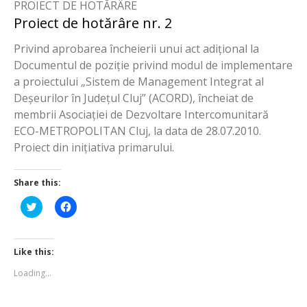
PROIECT DE HOTĂRÂRE
Proiect de hotărâre nr. 2
Privind aprobarea încheierii unui act adițional la
Documentul de poziție privind modul de implementare
a proiectului „Sistem de Management Integrat al
Deșeurilor în Județul Cluj” (ACORD), încheiat de
membrii Asociației de Dezvoltare Intercomunitară
ECO-METROPOLITAN Cluj, la data de 28.07.2010.
Proiect din inițiativa primarului.
Share this:
Click
Click
to
to
share
share
on
on
Twitter
Facebook
(Opens
(Opens
Like this:
in
in
new
new
Loading...
window)
window)