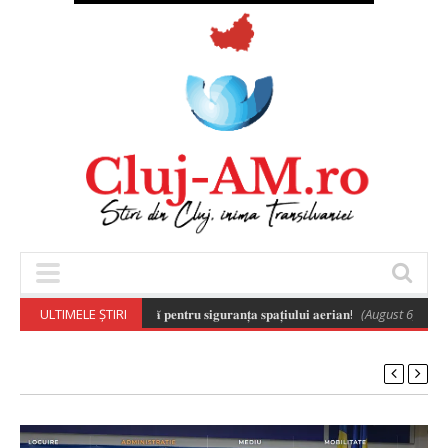
 𝐚 𝐝𝐫𝐨𝐧𝐞𝐥𝐨𝐫 𝐞𝐬𝐭𝐞 𝐞𝐬𝐞𝐧𝐭̦𝐢𝐚𝐥𝐚̆ 𝐩𝐞𝐧𝐭𝐫𝐮 𝐬𝐢𝐠𝐮𝐫𝐚𝐧𝐭̦𝐚 𝐬𝐩𝐚𝐭̦𝐢𝐮𝐥𝐮𝐢 𝐚𝐞𝐫𝐢𝐚𝐧!
ULTIMELE ȘTIRI
(August 6, 2026 8: