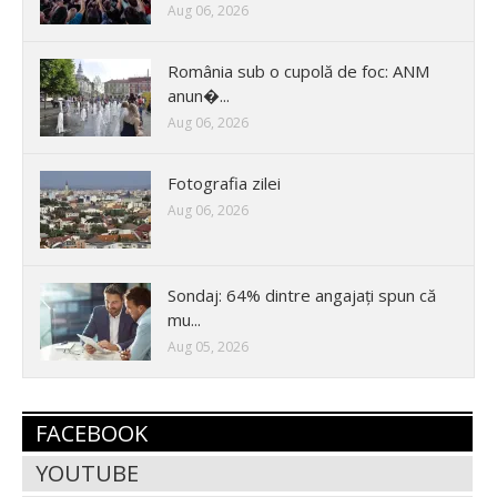
Aug 06, 2026
România sub o cupolă de foc: ANM
anun�...
Aug 06, 2026
Fotografia zilei
Aug 06, 2026
Sondaj: 64% dintre angajați spun că
mu...
Aug 05, 2026
FACEBOOK
YOUTUBE