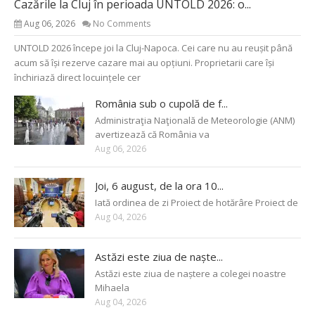
Cazările la Cluj în perioada UNTOLD 2026: o...
Aug 06, 2026
No Comments
UNTOLD 2026 începe joi la Cluj-Napoca. Cei care nu au reușit până
acum să își rezerve cazare mai au opțiuni. Proprietarii care își
închiriază direct locuințele cer
România sub o cupolă de f...
Administraţia Naţională de Meteorologie (ANM)
avertizează că România va
Aug 06, 2026
Joi, 6 august, de la ora 10...
Iată ordinea de zi Proiect de hotărâre Proiect de
Aug 04, 2026
Astăzi este ziua de naște...
Astăzi este ziua de naștere a colegei noastre
Mihaela
Aug 04, 2026