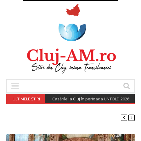
ULTIMELE ȘTIRI
Cazările la Cluj în perioada UNTOLD 2026: o garso