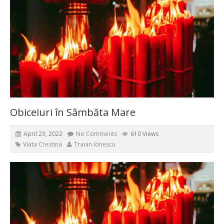
Obiceiuri în Sâmbăta Mare
April 23, 2022
No Comments
610 Views
Viata Crestina
Traian Ionescu