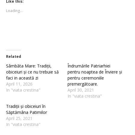
(Opens
(Opens
Like this:
in
in
new
new
Loading...
window)
window)
Related
Sâmbăta Mare: Tradiții,
Îndrumările Patriarhiei
obiceiuri și ce nu trebuie să
pentru noaptea de Înviere și
faci in această zi
pentru ceremoniile
April 11, 2026
premergătoare.
In "viata crestina"
April 30, 2021
In "viata crestina"
Tradiții și obiceiuri în
Săptămâna Patimilor
April 25, 2021
In "viata crestina"