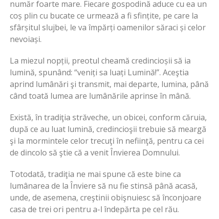
număr foarte mare. Fiecare gospodină aduce cu ea un
coș plin cu bucate ce urmează a fi sfințite, pe care la
sfârșitul slujbei, le va împărți oamenilor săraci și celor
nevoiași.
La miezul nopții, preotul cheamă credincioșii să ia
lumină, spunând: “veniți sa luați Lumină!”. Aceştia
aprind lumânări şi transmit, mai departe, lumina, până
când toată lumea are lumânările aprinse în mână.
Există, în tradiţia străveche, un obicei, conform căruia,
după ce au luat lumină, credincioşii trebuie să meargă
şi la mormintele celor trecuţi în nefiinţă, pentru ca cei
de dincolo să ştie că a venit Învierea Domnului.
Totodată, tradiţia ne mai spune că este bine ca
lumânarea de la Înviere să nu fie stinsă până acasă,
unde, de asemena, creştinii obişnuiesc să înconjoare
casa de trei ori pentru a-l îndepărta pe cel rău.