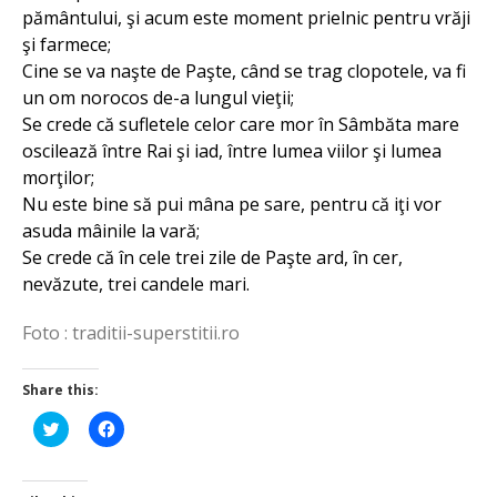
pământului, şi acum este moment prielnic pentru vrăji
şi farmece;
Cine se va naşte de Paşte, când se trag clopotele, va fi
un om norocos de-a lungul vieţii;
Se crede că sufletele celor care mor în Sâmbăta mare
oscilează între Rai şi iad, între lumea viilor şi lumea
morţilor;
Nu este bine să pui mâna pe sare, pentru că iţi vor
asuda mâinile la vară;
Se crede că în cele trei zile de Paşte ard, în cer,
nevăzute, trei candele mari.
Foto : traditii-superstitii.ro
Share this:
Click
Click
to
to
share
share
on
on
Twitter
Facebook