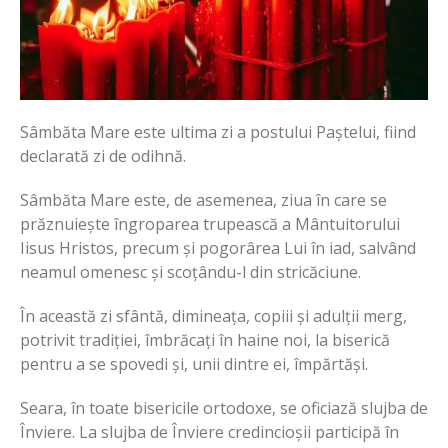
Sâmbăta Mare este ultima zi a postului Paștelui, fiind
declarată zi de odihnă.
Sâmbăta Mare este, de asemenea, ziua în care se
prăznuiește îngroparea trupească a Mântuitorului
Iisus Hristos, precum și pogorârea Lui în iad, salvând
neamul omenesc și scoțându-l din stricăciune.
În această zi sfântă, dimineața, copiii și adulții merg,
potrivit tradiției, îmbrăcați în haine noi, la biserică
pentru a se spovedi și, unii dintre ei, împărtăși.
Seara, în toate bisericile ortodoxe, se oficiază slujba de
Înviere. La slujba de Înviere credincioșii participă în