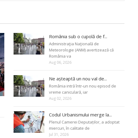
România sub o cupolă de f...
Administraţia Naţională de
Meteorologie (ANM) avertizează că
România va
Aug 06, 2026
Ne așteaptă un nou val de...
România intră într-un nou episod de
vreme caniculară, iar
Aug 02, 2026
Codul Urbanismului merge la...
Plenul Camerei Deputaților, a adoptat
miercuri, în calitate de
Jul 31, 2026