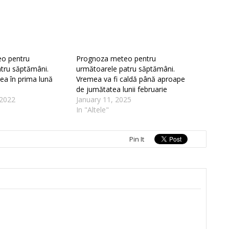
o pentru
Prognoza meteo pentru
tru săptămâni.
următoarele patru săptămâni.
ea în prima lună
Vremea va fi caldă până aproape
de jumătatea lunii februarie
2022
January 11, 2025
In "Altele"
Pin It