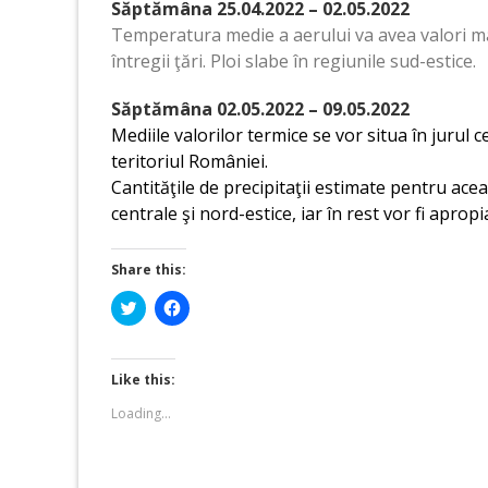
Săptămâna 25.04.2022 – 02.05.2022
Temperatura medie a aerului va avea valori mai
întregii ţări. Ploi slabe în regiunile sud-estice.
Săptămâna 02.05.2022 – 09.05.2022
Mediile valorilor termice se vor situa în juru
teritoriul României.
Cantităţile de precipitaţii estimate pentru acea
centrale şi nord-estice, iar în rest vor fi apropi
Share this:
Click
Click
to
to
share
share
on
on
Twitter
Facebook
(Opens
(Opens
Like this:
in
in
new
new
Loading...
window)
window)