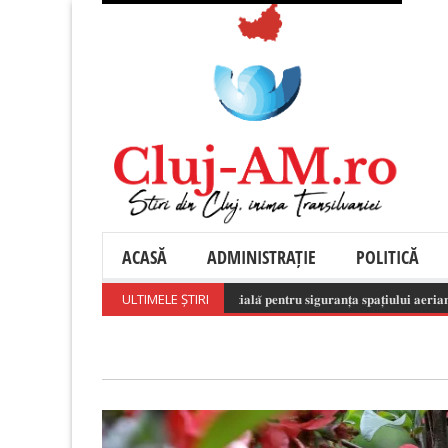
ACASĂ
ADMINISTRAȚIE
POLITICĂ
𝐞𝐬𝐩𝐨𝐧𝐬𝐚𝐛𝐢𝐥𝐚̆ 𝐚 𝐝𝐫𝐨𝐧𝐞𝐥𝐨𝐫 𝐞𝐬𝐭𝐞 𝐞𝐬𝐞𝐧𝐭̦𝐢𝐚𝐥𝐚̆ 𝐩𝐞𝐧𝐭𝐫𝐮 𝐬𝐢𝐠𝐮𝐫𝐚𝐧𝐭̦𝐚 𝐬𝐩𝐚𝐭̦𝐢𝐮𝐥𝐮𝐢 𝐚𝐞𝐫𝐢𝐚𝐧!
ULTIMELE ȘTIRI
(August