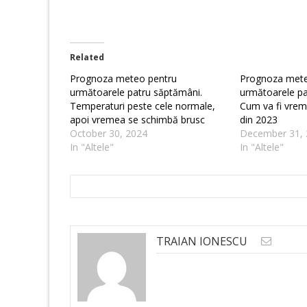
Related
Prognoza meteo pentru
Prognoza mete
următoarele patru săptămâni.
următoarele pa
Temperaturi peste cele normale,
Cum va fi vrem
apoi vremea se schimbă brusc
din 2023
October 30, 2024
December 31, 
In "Altele"
In "Altele"
TRAIAN IONESCU