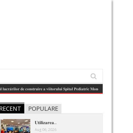
𝐥𝐨𝐫 𝐝𝐞 𝐜𝐨𝐧𝐬𝐭𝐫𝐮𝐢𝐫𝐞 𝐚 𝐯𝐢𝐢𝐭𝐨𝐫𝐮𝐥𝐮𝐢 𝐒𝐩𝐢𝐭𝐚𝐥 𝐏𝐞𝐝𝐢𝐚𝐭𝐫𝐢𝐜 𝐌𝐨𝐧𝐨𝐛𝐥𝐨𝐜 .
(August 6, 2026 11:13 
RECENT
POPULARE
𝐔𝐭𝐢𝐥𝐢𝐳𝐚𝐫𝐞𝐚...
Aug 06, 2026