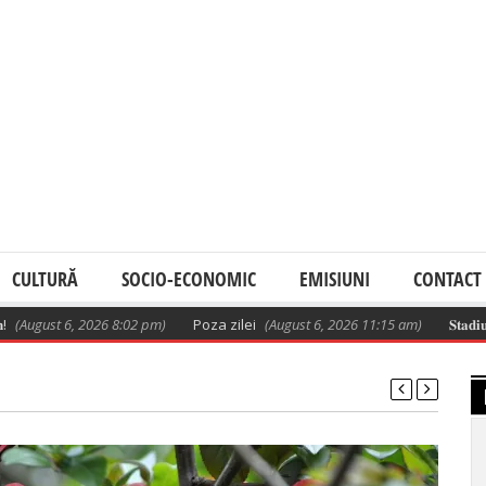
CULTURĂ
SOCIO-ECONOMIC
EMISIUNI
CONTACT
 6, 2026 8:02 pm)
Poza zilei
(August 6, 2026 11:15 am)
𝐒𝐭𝐚𝐝𝐢𝐮𝐥 𝐥𝐮𝐜𝐫𝐚̆𝐫𝐢