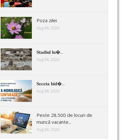
Poza zilei
Aug 06, 2026
𝐒𝐭𝐚𝐝𝐢𝐮𝐥 𝐥𝐮�...
Aug 06, 2026
𝐒𝐞𝐜𝐞𝐭𝐚 𝐡𝐢𝐝�...
Aug 06, 2026
Peste 28.500 de locuri de
muncă vacante...
Aug 06, 2026