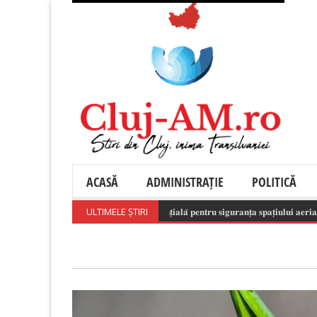
ACASĂ
ADMINISTRAȚIE
POLITICĂ
𝐚 𝐫𝐞𝐬𝐩𝐨𝐧𝐬𝐚𝐛𝐢𝐥𝐚̆ 𝐚 𝐝𝐫𝐨𝐧𝐞𝐥𝐨𝐫 𝐞𝐬𝐭𝐞 𝐞𝐬𝐞𝐧𝐭̦𝐢𝐚𝐥𝐚̆ 𝐩𝐞𝐧𝐭𝐫𝐮 𝐬𝐢𝐠𝐮𝐫𝐚𝐧𝐭̦𝐚 𝐬𝐩𝐚𝐭̦𝐢𝐮𝐥𝐮𝐢 𝐚𝐞𝐫𝐢𝐚𝐧!
ULTIMELE ȘTIRI
(Aug