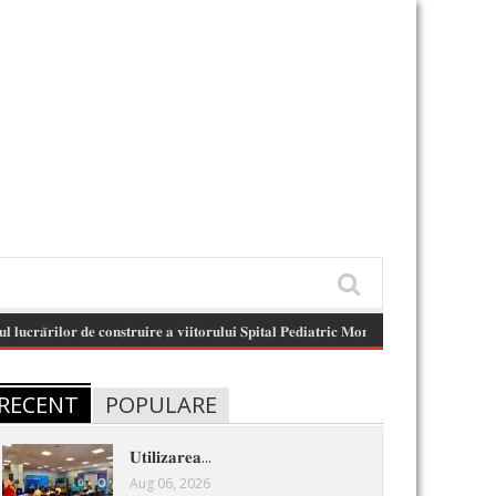
̆𝐫𝐢𝐥𝐨𝐫 𝐝𝐞 𝐜𝐨𝐧𝐬𝐭𝐫𝐮𝐢𝐫𝐞 𝐚 𝐯𝐢𝐢𝐭𝐨𝐫𝐮𝐥𝐮𝐢 𝐒𝐩𝐢𝐭𝐚𝐥 𝐏𝐞𝐝𝐢𝐚𝐭𝐫𝐢𝐜 𝐌𝐨𝐧𝐨𝐛𝐥𝐨𝐜 .
(August 6, 2026 11:
RECENT
POPULARE
𝐔𝐭𝐢𝐥𝐢𝐳𝐚𝐫𝐞𝐚...
Aug 06, 2026