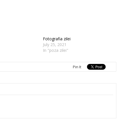
Fotografia zilei
July 25, 2021
In "poza zilei"
Pin It