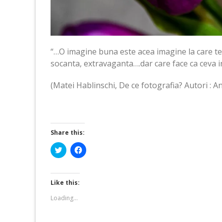
“…O imagine buna este acea imagine la care te to
socanta, extravaganta….dar care face ca ceva in 
(Matei Hablinschi, De ce fotografia? Autori : An
Share this:
Click
Click
to
to
share
share
on
on
Twitter
Facebook
(Opens
(Opens
Like this:
in
in
new
new
Loading...
window)
window)