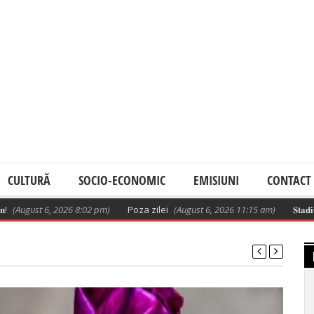
CULTURĂ
SOCIO-ECONOMIC
EMISIUNI
CONTACT
ust 6, 2026 8:02 pm)
Poza zilei
(August 6, 2026 11:15 am)
𝐒𝐭𝐚𝐝𝐢𝐮𝐥 𝐥𝐮𝐜𝐫𝐚