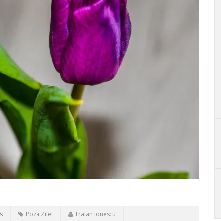
s
Poza Zilei
Traian Ionescu