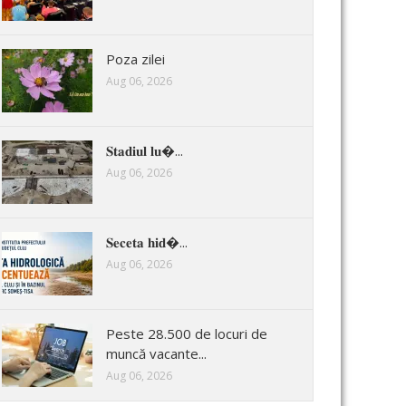
Poza zilei
Aug 06, 2026
𝐒𝐭𝐚𝐝𝐢𝐮𝐥 𝐥𝐮�...
Aug 06, 2026
𝐒𝐞𝐜𝐞𝐭𝐚 𝐡𝐢𝐝�...
Aug 06, 2026
Peste 28.500 de locuri de
muncă vacante...
Aug 06, 2026