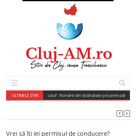
Diaspora Investește Acasă”. Românii din străinătate pot primi până la 20
ULTIMELE ȘTIRI
Vrei să îţi iei permisul de conducere?