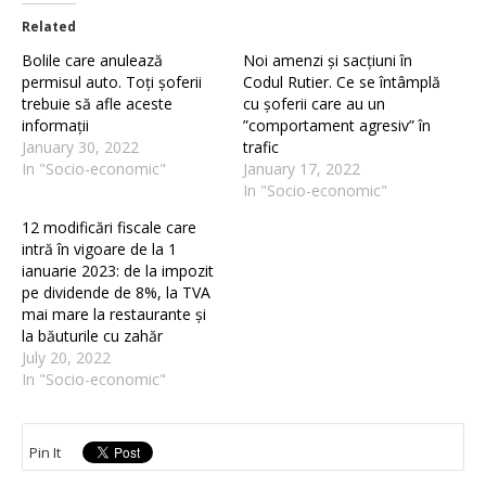
Related
Bolile care anulează
Noi amenzi și sacțiuni în
permisul auto. Toți șoferii
Codul Rutier. Ce se întâmplă
trebuie să afle aceste
cu șoferii care au un
informații
”comportament agresiv” în
January 30, 2022
trafic
In "Socio-economic"
January 17, 2022
In "Socio-economic"
12 modificări fiscale care
intră în vigoare de la 1
ianuarie 2023: de la impozit
pe dividende de 8%, la TVA
mai mare la restaurante și
la băuturile cu zahăr
July 20, 2022
In "Socio-economic"
Pin It