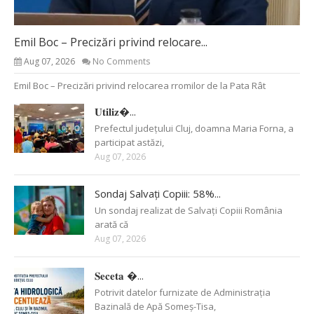
Emil Boc – Precizări privind relocare...
Aug 07, 2026
No Comments
Emil Boc – Precizări privind relocarea rromilor de la Pata Rât
𝐔𝐭𝐢𝐥𝐢𝐳�...
Prefectul județului Cluj, doamna Maria Forna, a
participat astăzi,
Aug 07, 2026
Sondaj Salvați Copiii: 58%...
Un sondaj realizat de Salvați Copiii România
arată că
Aug 07, 2026
𝐒𝐞𝐜𝐞𝐭𝐚 �...
Potrivit datelor furnizate de Administrația
Bazinală de Apă Someș-Tisa,