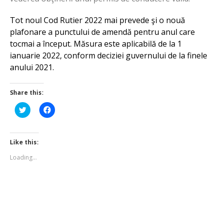
Tot noul Cod Rutier 2022 mai prevede şi o nouă
plafonare a punctului de amendă pentru anul care
tocmai a început. Măsura este aplicabilă de la 1
ianuarie 2022, conform deciziei guvernului de la finele
anului 2021.
Share this:
Click
Click
to
to
share
share
on
on
Twitter
Facebook
(Opens
(Opens
Like this:
in
in
new
new
Loading...
window)
window)