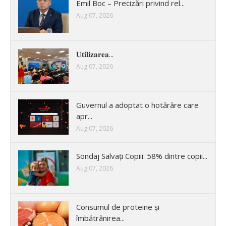
Emil Boc – Precizări privind rel...
Aug 07, 2026
𝐔𝐭𝐢𝐥𝐢𝐳𝐚𝐫𝐞𝐚...
Aug 07, 2026
Guvernul a adoptat o hotărâre care
apr...
Aug 07, 2026
Sondaj Salvați Copiii: 58% dintre copii...
Aug 07, 2026
Consumul de proteine și
îmbătrânirea...