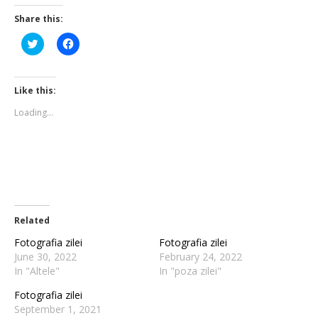
Share this:
Click
Click
to
to
share
share
on
on
Twitter
Facebook
(Opens
(Opens
Like this:
in
in
new
new
Loading...
window)
window)
Related
Fotografia zilei
Fotografia zilei
June 30, 2022
February 24, 2022
In "Altele"
In "poza zilei"
Fotografia zilei
September 1, 2021