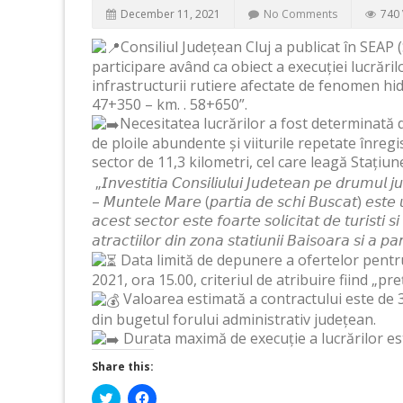
December 11, 2021
No Comments
740 
Consiliul Județean Cluj a publicat în SEAP (
participare având ca obiect a execuției lucrăril
infrastructurii rutiere afectate de fenomen h
47+350 – km. .
58+650”.
Necesitatea lucrărilor a fost determinată
de ploile abundente și viiturile repetate înregi
sector de 11,3 kilometri, cel care leagă
Stațiun
„𝘐𝘯𝘷𝘦𝘴𝘵𝘪𝘵𝘪𝘢 𝘊𝘰𝘯𝘴𝘪𝘭𝘪𝘶𝘭𝘶𝘪 𝘑𝘶𝘥𝘦𝘵𝘦𝘢𝘯 𝘱𝘦 𝘥𝘳𝘶𝘮𝘶𝘭 
– 𝘔𝘶𝘯𝘵𝘦𝘭𝘦 𝘔𝘢𝘳𝘦 (𝘱𝘢𝘳𝘵𝘪𝘢 𝘥𝘦 𝘴𝘤𝘩𝘪 𝘉𝘶𝘴𝘤𝘢𝘵) 𝘦𝘴𝘵𝘦 
𝘢𝘤𝘦𝘴𝘵 𝘴𝘦𝘤𝘵𝘰𝘳 𝘦𝘴𝘵𝘦 𝘧𝘰𝘢𝘳𝘵𝘦 𝘴𝘰𝘭𝘪𝘤𝘪𝘵𝘢𝘵 𝘥𝘦 𝘵𝘶𝘳𝘪𝘴𝘵𝘪 𝘴
𝘢𝘵𝘳𝘢𝘤𝘵𝘪𝘪𝘭𝘰𝘳 𝘥𝘪𝘯 𝘻𝘰𝘯𝘢 𝘴𝘵𝘢𝘵𝘪𝘶𝘯𝘪𝘪 𝘉𝘢𝘪𝘴𝘰𝘢𝘳𝘢 𝘴𝘪 𝘢 𝘱
Data limită de depunere a ofertelor pentr
2021, ora 15.00, criteriul de atribuire fiind „pre
Valoarea estimată a contractului este de 3.
din bugetul forului administrativ județean.
Durata maximă de execuție a lucrărilor est
Share this:
Click
Click