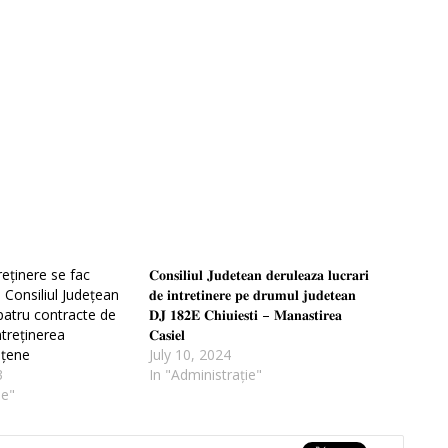
reținere se fac
𝐂𝐨𝐧𝐬𝐢𝐥𝐢𝐮𝐥 𝐉𝐮𝐝𝐞𝐭𝐞𝐚𝐧 𝐝𝐞𝐫𝐮𝐥𝐞𝐚𝐳𝐚 𝐥𝐮𝐜𝐫𝐚𝐫𝐢
onsiliul Județean
𝐝𝐞 𝐢𝐧𝐭𝐫𝐞𝐭𝐢𝐧𝐞𝐫𝐞 𝐩𝐞 𝐝𝐫𝐮𝐦𝐮𝐥 𝐣𝐮𝐝𝐞𝐭𝐞𝐚𝐧
 patru contracte de
𝐃𝐉 𝟏𝟖𝟐𝐄 𝐂𝐡𝐢𝐮𝐢𝐞𝐬𝐭𝐢 – 𝐌𝐚𝐧𝐚𝐬𝐭𝐢𝐫𝐞𝐚
ntreținerea
𝐂𝐚𝐬𝐢𝐞𝐥
ețene
July 10, 2024
3
In "Administrație"
ie"