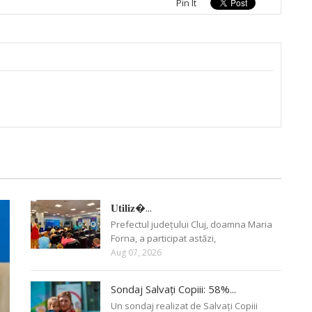
Pin It
𝐔𝐭𝐢𝐥𝐢𝐳�...
Prefectul județului Cluj, doamna Maria
Forna, a participat astăzi,
Aug 07, 2026
Sondaj Salvați Copiii: 58%...
Un sondaj realizat de Salvați Copiii