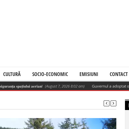
CULTURĂ
SOCIO-ECONOMIC
EMISIUNI
CONTACT
𝐭̦𝐚 𝐬𝐩𝐚𝐭̦𝐢𝐮𝐥𝐮𝐢 𝐚𝐞𝐫𝐢𝐚𝐧!
(August 7, 2026 8:02 am)
Guvernul a adoptat o hotărâ