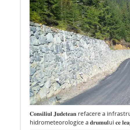
𝐂𝐨𝐧𝐬𝐢𝐥𝐢𝐮𝐥 𝐉𝐮𝐝𝐞𝐭𝐞𝐚𝐧 refacere a
hidrometeorologice a 𝐝𝐫𝐮𝐦𝐮𝐥ui 𝐜𝐞 𝐥𝐞𝐚𝐠𝐚 𝐒𝐭𝐚𝐭