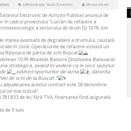
Views
Administrație
,
Socio-Economic
Mircea Avram
Sistemul Electronic de Achiziții Publice) anunțul de
or în cadrul proiectului ”Lucrări de refacere a
idrometeorologic a sectorului de drum DJ 107R, km
 de starea avansată de degradare a drumului, cauzată
strate în zonă.
Operațiunile de refacere vizează un
ea Băișoara de pârtia de schi Buscat.
𝘫𝘶𝘥𝘦𝘵𝘦𝘢𝘯 107𝘙 𝘔𝘶𝘯𝘵𝘦𝘭𝘦 𝘉𝘢𝘪𝘴𝘰𝘳𝘪𝘪
(𝘚𝘵𝘢𝘵𝘪𝘶𝘯𝘦𝘢 𝘉𝘢𝘪𝘴𝘰𝘢𝘳𝘢)
𝘯𝘢 𝘴𝘵𝘳𝘢𝘵𝘦𝘨𝘪𝘤𝘢, 𝘢𝘷𝘢𝘯𝘥 𝘪𝘯 𝘷𝘦𝘥𝘦𝘳𝘦 𝘤𝘢 𝘪𝘯 𝘳𝘦𝘤𝘦 𝘴𝘦𝘻𝘰𝘯𝘶𝘭
𝘪 𝘥𝘦
𝘪𝘶𝘣𝘪𝘵𝘰𝘳𝘪𝘪 𝘴𝘱𝘰𝘳𝘵𝘶𝘳𝘪𝘭𝘰𝘳 𝘥𝘦 𝘪𝘢𝘳𝘯𝘢
, 𝘥𝘢𝘵𝘰𝘳𝘪𝘵𝘢
𝘳𝘵𝘪𝘦𝘪 𝘥𝘦 𝘴𝘤𝘩𝘪 𝘥𝘦 𝘭𝘢 𝘉𝘶𝘴𝘤𝘢𝘵
.“
u adjudecarea acestui contract este 28 decembrie
țul cel mai scăzut”.
781.833 de lei, fără TVA, finanțarea fiind asigurată
e de 9 luni.