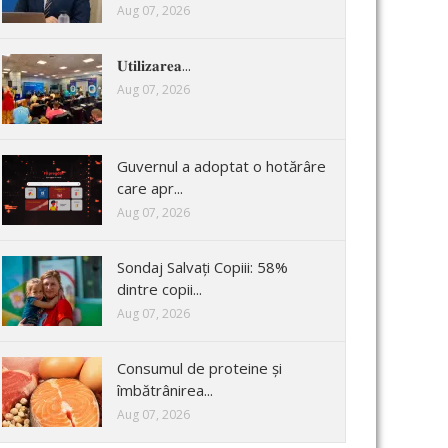
Aug 07, 2026
𝐔𝐭𝐢𝐥𝐢𝐳𝐚𝐫𝐞𝐚...
Aug 07, 2026
Guvernul a adoptat o hotărâre
care apr...
Aug 07, 2026
Sondaj Salvați Copiii: 58%
dintre copii...
Aug 07, 2026
Consumul de proteine și
îmbătrânirea...
Aug 07, 2026