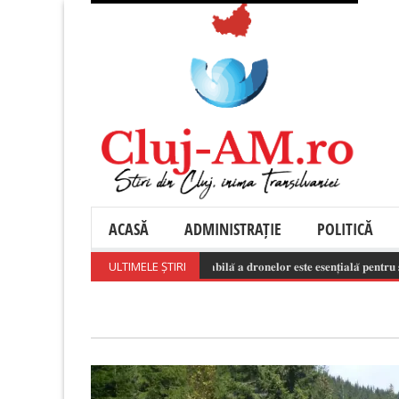
ACASĂ
ADMINISTRAȚIE
POLITICĂ
𝐔𝐭𝐢𝐥𝐢𝐳𝐚𝐫𝐞𝐚 𝐫𝐞𝐬𝐩𝐨𝐧𝐬𝐚𝐛𝐢𝐥𝐚̆ 𝐚 𝐝𝐫𝐨𝐧𝐞𝐥𝐨𝐫 𝐞𝐬𝐭𝐞 𝐞𝐬𝐞𝐧𝐭̦𝐢𝐚𝐥𝐚̆ 𝐩𝐞𝐧𝐭𝐫𝐮 𝐬𝐢𝐠𝐮𝐫𝐚𝐧
ULTIMELE ȘTIRI