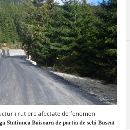
 infrastructurii rutiere afectate de fenomen
𝐮𝐧𝐞𝐚 𝐁𝐚𝐢𝐬𝐨𝐚𝐫𝐚 𝐝𝐞 𝐩𝐚𝐫𝐭𝐢𝐚 𝐝𝐞 𝐬𝐜𝐡𝐢 𝐁𝐮𝐬𝐜𝐚𝐭