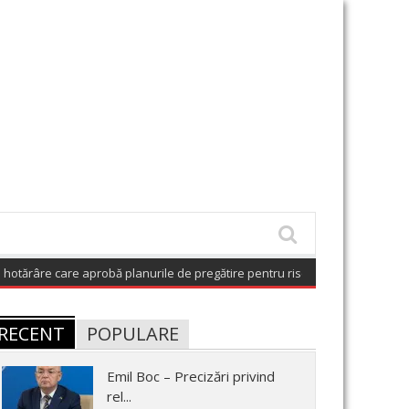
re care aprobă planurile de pregătire pentru riscuri
(August 7, 2026 6:03 a
RECENT
POPULARE
Emil Boc – Precizări privind
rel...