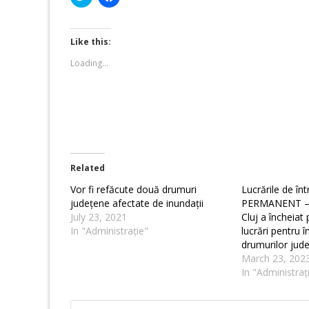
to
to
share
share
on
on
Twitter
Facebook
(Opens
(Opens
Like this:
in
in
new
new
Loading...
window)
window)
Related
Vor fi refăcute două drumuri
Lucrările de înt
județene afectate de inundații
PERMANENT – C
July 23, 2021
Cluj a încheiat
In "Administrație"
lucrări pentru î
drumurilor jud
March 23, 202
In "Administraț