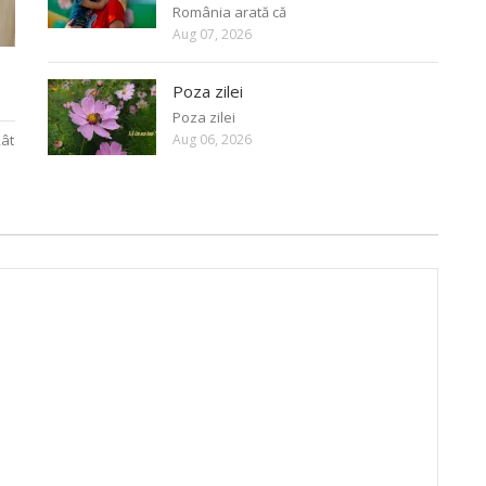
România arată că
Aug 07, 2026
Poza zilei
Poza zilei
Aug 06, 2026
Rât