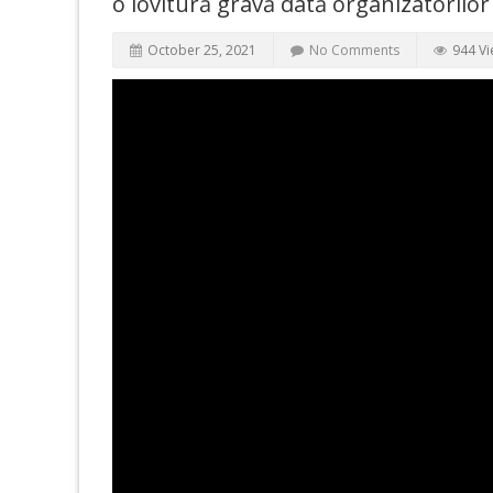
o lovitură gravă dată organizatorilor
October 25, 2021
No Comments
944 V