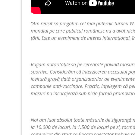
“
Am reușit să pregătim cel mai puternic turneu W
mondial pe care publicul românesc nu a avut niciod
țării. Este un eveniment de interes internațional, î
Rugăm autoritățile să fie cerebrale privind măsur
sportive. Considerăm că interzicerea accesului popu
lovitură gravă dată organizatorilor de evenimente 
campanie anti-vaccinare. Practic, înțelegem că per
măsuri nu încurajează sub nicio formă promovarea
Noi am luat absolut toate măsurile de siguranță n
la 10.000 de locuri, la 1.500 de locuri pe zi, toc
comunicat din start că fiecare spectator trebuie s