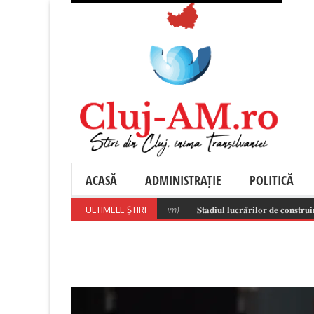
ACASĂ
ADMINISTRAȚIE
POLITICĂ
ULTIMELE ȘTIRI
𝐒𝐭𝐚𝐝𝐢𝐮𝐥 𝐥𝐮𝐜𝐫𝐚̆𝐫𝐢𝐥𝐨𝐫 𝐝𝐞 𝐜𝐨𝐧𝐬𝐭𝐫𝐮𝐢𝐫𝐞 𝐚 𝐯𝐢𝐢