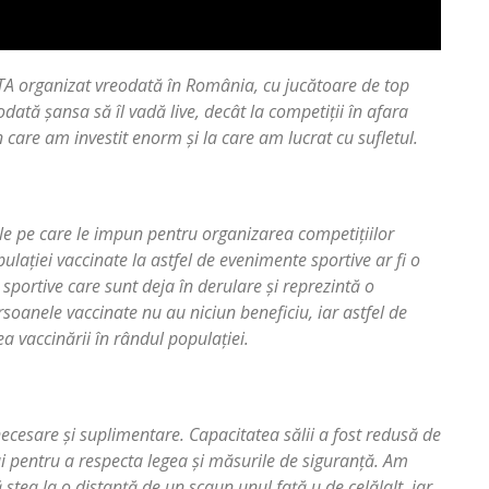
TA organizat vreodată în România, cu jucătoare de top
ată șansa să îl vadă live, decât la competiții în afara
n care am investit enorm și la care am lucrat cu sufletul.
ile pe care le impun pentru organizarea competițiilor
lației vaccinate la astfel de evenimente sportive ar fi o
sportive care sunt deja în derulare și reprezintă o
soanele vaccinate nu au niciun beneficiu, iar astfel de
 vaccinării în rândul populației.
ecesare și suplimentare. Capacitatea sălii a fost redusă de
mai pentru a respecta legea și măsurile de siguranță. Am
ă stea la o distanță de un scaun
unul față u
de celălalt, iar