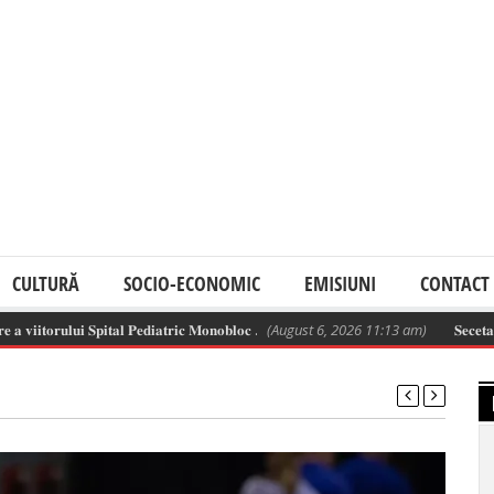
CULTURĂ
SOCIO-ECONOMIC
EMISIUNI
CONTACT
𝐨𝐫𝐮𝐥𝐮𝐢 𝐒𝐩𝐢𝐭𝐚𝐥 𝐏𝐞𝐝𝐢𝐚𝐭𝐫𝐢𝐜 𝐌𝐨𝐧𝐨𝐛𝐥𝐨𝐜 .
(August 6, 2026 11:13 am)
𝐒𝐞𝐜𝐞𝐭𝐚 𝐡𝐢𝐝𝐫𝐨𝐥𝐨