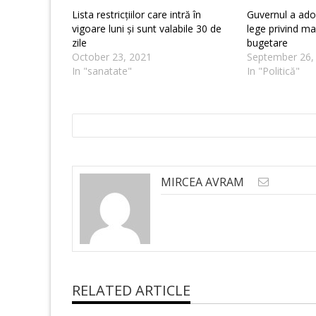
Lista restricțiilor care intră în
Guvernul a ado
vigoare luni și sunt valabile 30 de
lege privind mas
zile
bugetare
October 23, 2021
September 26,
In "sanatate"
In "Politică"
MIRCEA AVRAM
RELATED ARTICLE