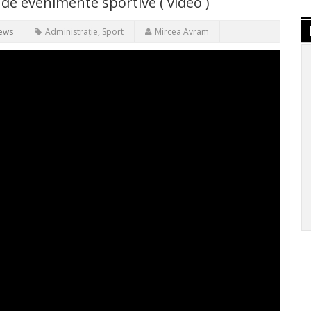
 de evenimente sportive ( video )
iews
Administrație
,
Sport
Mircea Avram