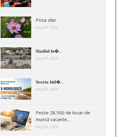
Poza zilei
Aug 06, 2026
𝐒𝐭𝐚𝐝𝐢𝐮𝐥 𝐥𝐮�...
Aug 06, 2026
𝐒𝐞𝐜𝐞𝐭𝐚 𝐡𝐢𝐝�...
Aug 06, 2026
Peste 28.500 de locuri de
muncă vacante...
Aug 06, 2026