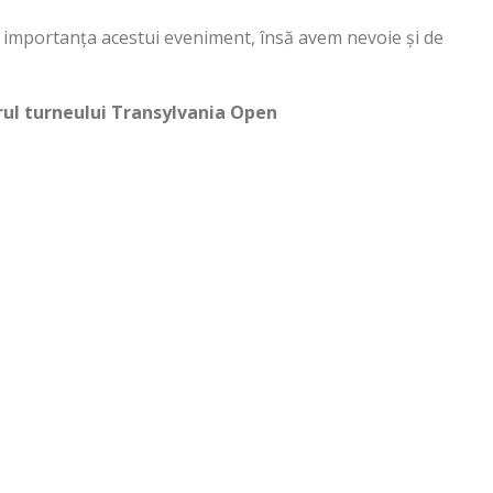
leg importanța acestui eveniment, însă avem nevoie și de
orul turneului Transylvania Open