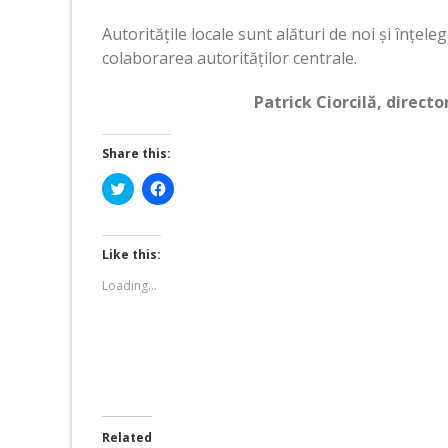
Autoritățile locale sunt alături de noi și înțe
colaborarea autorităților centrale.
Patrick Ciorcilă, direct
Share this:
Click
Click
to
to
share
share
on
on
Twitter
Facebook
(Opens
(Opens
Like this:
in
in
new
new
Loading...
window)
window)
Related