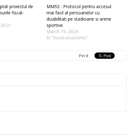
ptat proiectul de
MMSS : Protocol pentru accesul
urile fiscal-
mai facil al persoanelor cu
dizabilitati pe stadioane si arene
 2023
sportive
March 19, 2024
In "Socio-economic"
Pin It