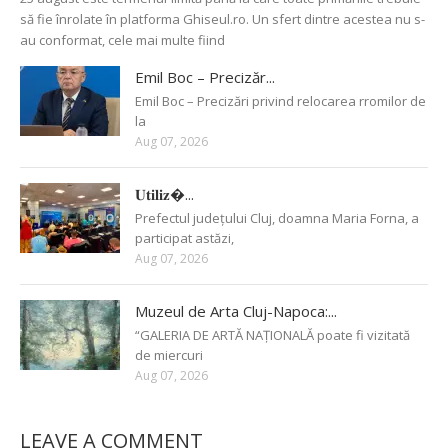
să fie înrolate în platforma Ghiseul.ro. Un sfert dintre acestea nu s-
au conformat, cele mai multe fiind
Emil Boc – Precizăr...
Emil Boc – Precizări privind relocarea rromilor de
la
Aug 07, 2026
𝐔𝐭𝐢𝐥𝐢𝐳�...
Prefectul județului Cluj, doamna Maria Forna, a
participat astăzi,
Aug 07, 2026
Muzeul de Arta Cluj-Napoca:...
“GALERIA DE ARTĂ NAȚIONALĂ poate fi vizitată
de miercuri
Aug 07, 2026
LEAVE A COMMENT