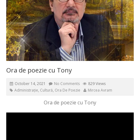
Ora de poezie cu Tony
October 14, 2021
No Comments
829 Views
Administrație
,
Cultură
,
Ora De Poezie
Mircea Avram
Ora de poezie cu Tony