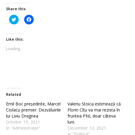
Share this:
Click
Click
to
to
share
share
on
on
Twitter
Facebook
(Opens
(Opens
Like this:
in
in
new
new
Loading...
window)
window)
Related
Emil Boc președinte, Marcel
Valeriu Stoica estimează că
Ciolacu premier. Dezvăluirile
Florin Cîțu va mai rezista în
lui Liviu Dragnea
fruntea PNL doar câteva
October 19, 2021
luni.
In "Administrație"
December 13, 2021
In "Politică"