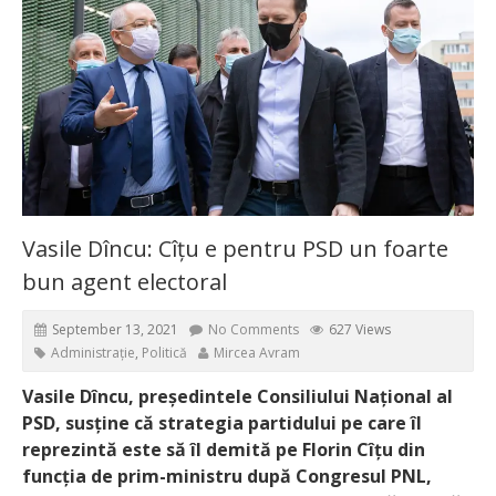
Vasile Dîncu: Cîțu e pentru PSD un foarte
bun agent electoral
September 13, 2021
No Comments
627 Views
Administrație
,
Politică
Mircea Avram
Vasile Dîncu, președintele Consiliului Național al
PSD, susține că strategia partidului pe care îl
reprezintă este să îl demită pe Florin Cîțu din
funcția de prim-ministru după Congresul PNL,