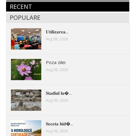
RECENT
POPULARE
𝐔𝐭𝐢𝐥𝐢𝐳𝐚𝐫𝐞𝐚...
Aug 06, 2026
Poza zilei
Aug 06, 2026
𝐒𝐭𝐚𝐝𝐢𝐮𝐥 𝐥𝐮�...
Aug 06, 2026
𝐒𝐞𝐜𝐞𝐭𝐚 𝐡𝐢𝐝�...
Aug 06, 2026