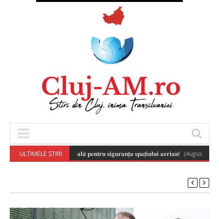
𝐥𝐚̆ 𝐚 𝐝𝐫𝐨𝐧𝐞𝐥𝐨𝐫 𝐞𝐬𝐭𝐞 𝐞𝐬𝐞𝐧𝐭̦𝐢𝐚𝐥𝐚̆ 𝐩𝐞𝐧𝐭𝐫𝐮 𝐬𝐢𝐠𝐮𝐫𝐚𝐧𝐭̦𝐚 𝐬𝐩𝐚𝐭̦𝐢𝐮𝐥𝐮𝐢 𝐚𝐞𝐫𝐢𝐚𝐧!
ULTIMELE ȘTIRI
(August 6, 2026 