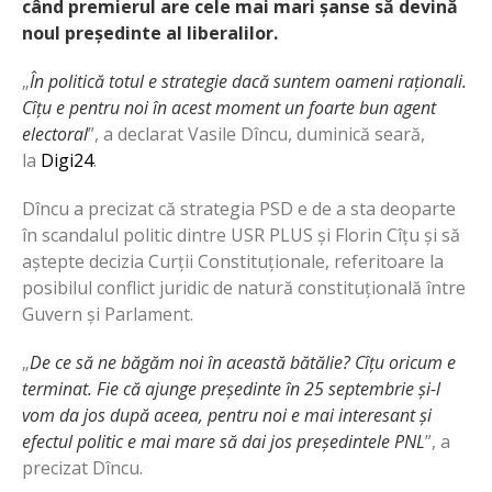
când premierul are cele mai mari șanse să devină
noul președinte al liberalilor.
„
În politică totul e strategie dacă suntem oameni raționali.
Cîțu e pentru noi în acest moment un foarte bun agent
electoral
”, a declarat Vasile Dîncu, duminică seară,
la
Digi24
.
Dîncu a precizat că strategia PSD e de a sta deoparte
în scandalul politic dintre USR PLUS și Florin Cîțu și să
aștepte decizia Curții Constituționale, referitoare la
posibilul conflict juridic de natură constituțională între
Guvern și Parlament.
„
De ce să ne băgăm noi în această bătălie? Cîțu oricum e
terminat. Fie că ajunge președinte în 25 septembrie și-l
vom da jos după aceea, pentru noi e mai interesant și
efectul politic e mai mare să dai jos președintele PNL
”, a
precizat Dîncu.