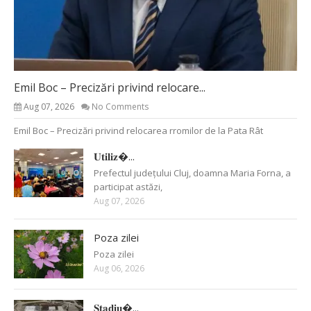
Emil Boc – Precizări privind relocare...
Aug 07, 2026
No Comments
Emil Boc – Precizări privind relocarea rromilor de la Pata Rât
𝐔𝐭𝐢𝐥𝐢𝐳�...
Prefectul județului Cluj, doamna Maria Forna, a
participat astăzi,
Aug 07, 2026
Poza zilei
Poza zilei
Aug 06, 2026
𝐒𝐭𝐚𝐝𝐢𝐮�...