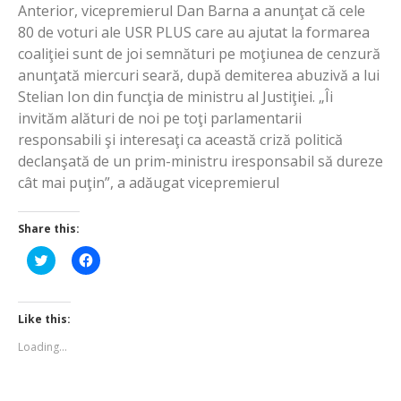
Anterior, vicepremierul Dan Barna a anunţat că cele
80 de voturi ale USR PLUS care au ajutat la formarea
coaliţiei sunt de joi semnături pe moţiunea de cenzură
anunţată miercuri seară, după demiterea abuzivă a lui
Stelian Ion din funcţia de ministru al Justiţiei. „Îi
invităm alături de noi pe toţi parlamentarii
responsabili şi interesaţi ca această criză politică
declanşată de un prim-ministru iresponsabil să dureze
cât mai puţin”, a adăugat vicepremierul
Share this:
Click
Click
to
to
share
share
on
on
Twitter
Facebook
(Opens
(Opens
Like this:
in
in
new
new
Loading...
window)
window)