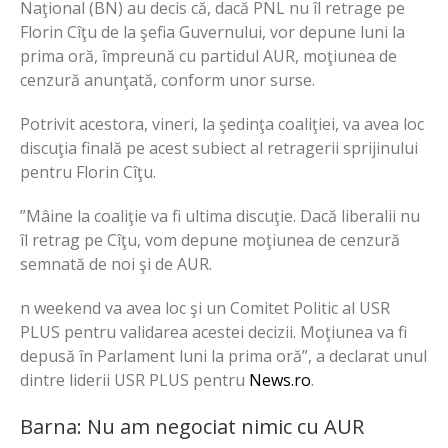
Naţional (BN) au decis că, dacă PNL nu îl retrage pe
Florin Cîţu de la şefia Guvernului, vor depune luni la
prima oră, împreună cu partidul AUR, moţiunea de
cenzură anunţată, conform unor surse.
Potrivit acestora, vineri, la şedinţa coaliţiei, va avea loc
discuţia finală pe acest subiect al retragerii sprijinului
pentru Florin Cîţu.
”Mâine la coaliţie va fi ultima discuţie. Dacă liberalii nu
îl retrag pe Cîţu, vom depune moţiunea de cenzură
semnată de noi şi de AUR.
n weekend va avea loc şi un Comitet Politic al USR
PLUS pentru validarea acestei decizii. Moţiunea va fi
depusă în Parlament luni la prima oră”, a declarat unul
dintre liderii USR PLUS pentru
News.ro
.
Barna: Nu am negociat nimic cu AUR