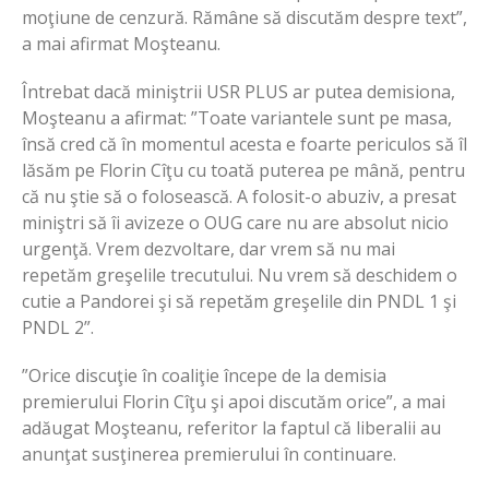
moţiune de cenzură. Rămâne să discutăm despre text”,
a mai afirmat Moşteanu.
Întrebat dacă miniştrii USR PLUS ar putea demisiona,
Moşteanu a afirmat: ”Toate variantele sunt pe masa,
însă cred că în momentul acesta e foarte periculos să îl
lăsăm pe Florin Cîţu cu toată puterea pe mână, pentru
că nu ştie să o folosească. A folosit-o abuziv, a presat
miniştri să îi avizeze o OUG care nu are absolut nicio
urgenţă. Vrem dezvoltare, dar vrem să nu mai
repetăm greşelile trecutului. Nu vrem să deschidem o
cutie a Pandorei şi să repetăm greşelile din PNDL 1 şi
PNDL 2”.
”Orice discuţie în coaliţie începe de la demisia
premierului Florin Cîţu şi apoi discutăm orice”, a mai
adăugat Moşteanu, referitor la faptul că liberalii au
anunţat susţinerea premierului în continuare.