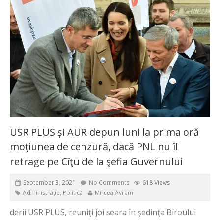
USR PLUS și AUR depun luni la prima oră
moțiunea de cenzură, dacă PNL nu îl
retrage pe Cîţu de la şefia Guvernului
September 3, 2021
No Comments
618 Views
Administrație
,
Politică
Mircea Avram
derii USR PLUS, reuniţi joi seara în şedinţa Biroului