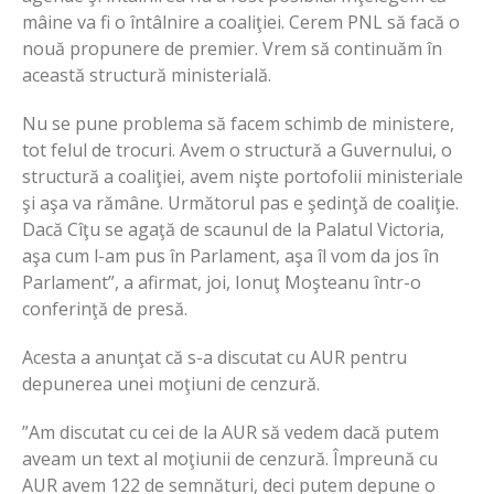
mâine va fi o întâlnire a coaliţiei. Cerem PNL să facă o
nouă propunere de premier. Vrem să continuăm în
această structură ministerială.
Nu se pune problema să facem schimb de ministere,
tot felul de trocuri. Avem o structură a Guvernului, o
structură a coaliţiei, avem nişte portofolii ministeriale
şi aşa va rămâne. Următorul pas e şedinţă de coaliţie.
Dacă Cîţu se agaţă de scaunul de la Palatul Victoria,
aşa cum l-am pus în Parlament, aşa îl vom da jos în
Parlament”, a afirmat, joi, Ionuţ Moşteanu într-o
conferinţă de presă.
Acesta a anunţat că s-a discutat cu AUR pentru
depunerea unei moţiuni de cenzură.
”Am discutat cu cei de la AUR să vedem dacă putem
aveam un text al moţiunii de cenzură. Împreună cu
AUR avem 122 de semnături, deci putem depune o