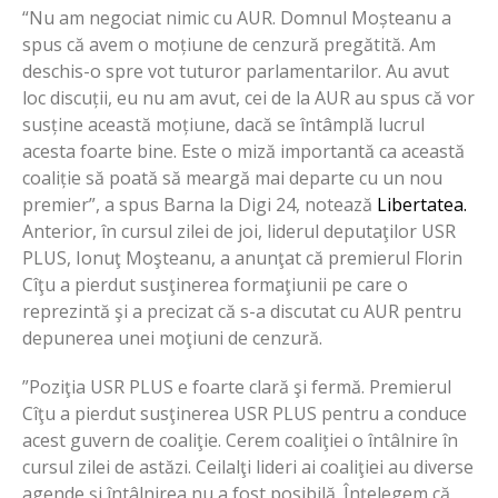
“Nu am negociat nimic cu AUR. Domnul Moșteanu a
spus că avem o moțiune de cenzură pregătită. Am
deschis-o spre vot tuturor parlamentarilor. Au avut
loc discuții, eu nu am avut, cei de la AUR au spus că vor
susține această moțiune, dacă se întâmplă lucrul
acesta foarte bine. Este o miză importantă ca această
coaliție să poată să meargă mai departe cu un nou
premier”, a spus Barna la Digi 24, notează
Libertatea.
Anterior, în cursul zilei de joi, liderul deputaţilor USR
PLUS, Ionuţ Moşteanu, a anunţat că premierul Florin
Cîţu a pierdut susţinerea formaţiunii pe care o
reprezintă şi a precizat că s-a discutat cu AUR pentru
depunerea unei moţiuni de cenzură.
”Poziţia USR PLUS e foarte clară şi fermă. Premierul
Cîţu a pierdut susţinerea USR PLUS pentru a conduce
acest guvern de coaliţie. Cerem coaliţiei o întâlnire în
cursul zilei de astăzi. Ceilalţi lideri ai coaliţiei au diverse
agende şi întâlnirea nu a fost posibilă. Înţelegem că