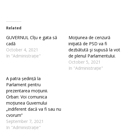
Related
GUVERNUL Cîțu e gata să
Moţiunea de cenzură
cadă
iniţiată de PSD va fi
October 4, 2021
dezbătută şi supusă la vot
In "Administrație"
de plenul Parlamentului.
October 5, 2021
In "Administrație"
A patra ședință la
Parlament pentru
prezentarea moțiunii.
Orban: Voi comunica
moțiunea Guvernului
„indiferent dacă va fi sau nu
cvorum”
September 7, 2021
In "Administrație"