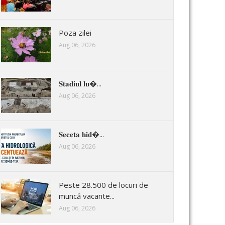
Poza zilei
Aug 06, 2026
𝐒𝐭𝐚𝐝𝐢𝐮𝐥 𝐥𝐮�...
Aug 06, 2026
𝐒𝐞𝐜𝐞𝐭𝐚 𝐡𝐢𝐝�...
Aug 06, 2026
Peste 28.500 de locuri de
muncă vacante...
Aug 06, 2026