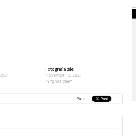
Fotografia zilei
2021
November 2, 2021
In "poza zilei"
Pin It