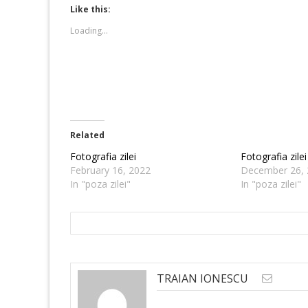
(Opens
(Opens
Like this:
in
in
new
new
Loading...
window)
window)
Related
Fotografia zilei
Fotografia zilei
February 16, 2022
December 26, 
In "poza zilei"
In "poza zilei"
TRAIAN IONESCU