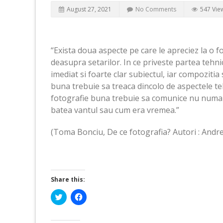
August 27, 2021
No Comments
547 Vie
“Exista doua aspecte pe care le apreciez la o fot
deasupra setarilor. In ce priveste partea tehn
imediat si foarte clar subiectul, iar compozitia
buna trebuie sa treaca dincolo de aspectele te
fotografie buna trebuie sa comunice nu numai ce
batea vantul sau cum era vremea.”
(Toma Bonciu, De ce fotografia? Autori : Andrei
Share this:
Click
Click
to
to
share
share
on
on
Twitter
Facebook