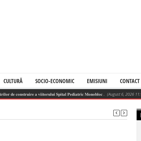
CULTURĂ
SOCIO-ECONOMIC
EMISIUNI
CONTACT
𝐨𝐫 𝐝𝐞 𝐜𝐨𝐧𝐬𝐭𝐫𝐮𝐢𝐫𝐞 𝐚 𝐯𝐢𝐢𝐭𝐨𝐫𝐮𝐥𝐮𝐢 𝐒𝐩𝐢𝐭𝐚𝐥 𝐏𝐞𝐝𝐢𝐚𝐭𝐫𝐢𝐜 𝐌𝐨𝐧𝐨𝐛𝐥𝐨𝐜 .
(August 6, 2026 11:13 a