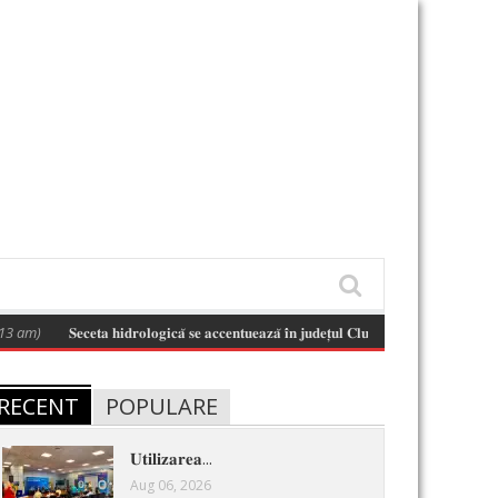
m)
𝐒𝐞𝐜𝐞𝐭𝐚 𝐡𝐢𝐝𝐫𝐨𝐥𝐨𝐠𝐢𝐜𝐚̆ 𝐬𝐞 𝐚𝐜𝐜𝐞𝐧𝐭𝐮𝐞𝐚𝐳𝐚̆ 𝐢̂𝐧 𝐣𝐮𝐝𝐞𝐭̦𝐮𝐥 𝐂𝐥𝐮𝐣 𝐬̦𝐢 𝐢̂𝐧 𝐛𝐚𝐳𝐢𝐧𝐮𝐥 𝐡𝐢𝐝𝐫𝐨𝐠𝐫𝐚𝐟
RECENT
POPULARE
𝐔𝐭𝐢𝐥𝐢𝐳𝐚𝐫𝐞𝐚...
Aug 06, 2026