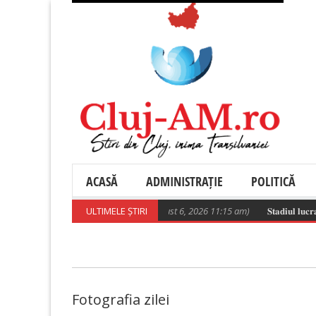
ACASĂ
ADMINISTRAȚIE
POLITICĂ
Poza zilei
ULTIMELE ȘTIRI
(August 6, 2026 11:15 am)
𝐒𝐭𝐚𝐝𝐢𝐮𝐥 𝐥𝐮𝐜𝐫𝐚̆𝐫𝐢𝐥
Fotografia zilei