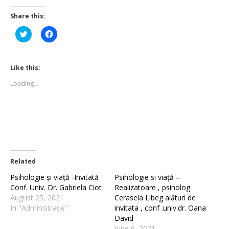
Share this:
Click
Click
to
to
share
share
on
on
Twitter
Facebook
(Opens
(Opens
Like this:
in
in
new
new
Loading...
window)
window)
Related
Psihologie și viață -Invitată
Psihologie si viaţă –
Conf. Univ. Dr. Gabriela Ciot
Realizatoare , psiholog
August 25, 2021
Cerasela Libeg alături de
In "Administrație"
invitata , conf .univ.dr. Oana
David
June 6, 2021