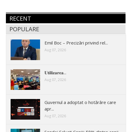
RECENT
POPULARE
Emil Boc – Precizări privind rel...
Aug 07, 2026
𝐔𝐭𝐢𝐥𝐢𝐳𝐚𝐫𝐞𝐚...
Aug 07, 2026
Guvernul a adoptat o hotărâre care
apr...
Aug 07, 2026
Sondaj Salvați Copiii: 58% dintre copii...