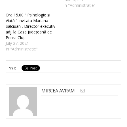
In "Administrație"
Ora 15.00 ” Psihologie și
Viață “-invitata Mariana
Salciuan , Director executiv
adj. la Casa Județeană de
Pensii Cluj.
July 27, 2021
In "Administrație"
Pin It
MIRCEA AVRAM