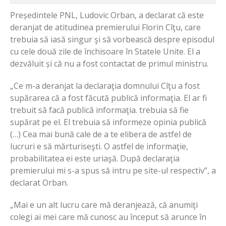
Președintele PNL, Ludovic Orban, a declarat că este
deranjat de atitudinea premierului Florin Cîţu, care
trebuia să iasă singur şi să vorbească despre episodul
cu cele două zile de închisoare în Statele Unite. El a
dezvăluit și că nu a fost contactat de primul ministru.
„Ce m-a deranjat la declaraţia domnului Cîţu a fost
supărarea că a fost făcută publică informaţia. El ar fi
trebuit să facă publică informaţia. trebuia să fie
supărat pe el. El trebuia să informeze opinia publică
(…) Cea mai bună cale de a te elibera de astfel de
lucruri e să mărturiseşti. O astfel de informaţie,
probabilitatea ei este uriaşă. După declaraţia
premierului mi s-a spus să intru pe site-ul respectiv”, a
declarat Orban.
„Mai e un alt lucru care mă deranjează, că anumiţi
colegi ai mei care mă cunosc au început să arunce în