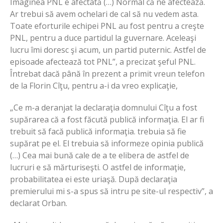
Imaginea PNL e afectată (…) Normal că ne afectează.
Ar trebui să avem ochelari de cal să nu vedem asta.
Toate eforturile echipei PNL au fost pentru a creşte
PNL, pentru a duce partidul la guvernare. Aceleaşi
lucru îmi doresc şi acum, un partid puternic. Astfel de
episoade afectează tot PNL”, a precizat şeful PNL.
Întrebat dacă până în prezent a primit vreun telefon
de la Florin Cîţu, pentru a-i da vreo explicaţie,
„Ce m-a deranjat la declaraţia domnului Cîţu a fost
supărarea că a fost făcută publică informaţia. El ar fi
trebuit să facă publică informaţia. trebuia să fie
supărat pe el. El trebuia să informeze opinia publică
(…) Cea mai bună cale de a te elibera de astfel de
lucruri e să mărturiseşti. O astfel de informaţie,
probabilitatea ei este uriaşă. După declaraţia
premierului mi s-a spus să intru pe site-ul respectiv”, a
declarat Orban.