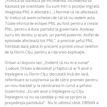
„Politica se bazează pe încrederea, încrederea se
bazează pe onestitate. Eu sunt într-o poziţiei ingrată.
Imaginea PNL e afectată (…) Normal că ne afectează.
Ar trebui să avem ochelari de cal să nu vedem asta.
Toate eforturile echipei PNL au fost pentru a creşte
PNL, pentru a duce partidul la guvernare. Aceleaşi
lucru îmi doresc şi acum, un partid puternic. Astfel de
episoade afectează tot PNL”, a precizat şeful PNL.
Întrebat dacă până în prezent a primit vreun telefon
de la Florin Cîţu, pentru a-i da vreo explicaţie,
Orban a răspuns sec: „Evident că nu m-a sunat”.
Ludovic Orban a dezvăluit şi faptul că ar fi avut o
înţelegere cu Florin Cîţu, discutată încă din iară,
referitoare la susţinerea sa de către premier pentru
un nou mandat şi la neintrarea în cursă a şefului
Guvernului. „Eu am avut o înţelegere cu Cîţu.
Înţelegere că nu va candida şi mă va sprijini la
preşedinţia partidului”. Nu în ultimul rând, ORBAN a