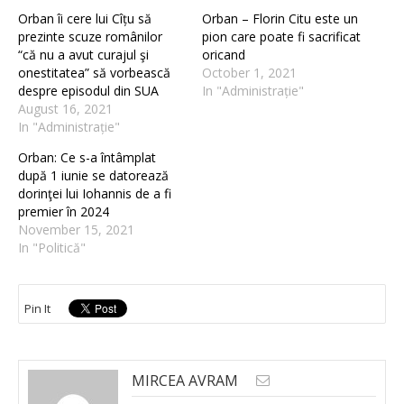
Orban îi cere lui Cîțu să
Orban – Florin Citu este un
prezinte scuze românilor
pion care poate fi sacrificat
“că nu a avut curajul şi
oricand
onestitatea” să vorbească
October 1, 2021
despre episodul din SUA
In "Administrație"
August 16, 2021
In "Administrație"
Orban: Ce s-a întâmplat
după 1 iunie se datorează
dorinţei lui Iohannis de a fi
premier în 2024
November 15, 2021
In "Politică"
Pin It
MIRCEA AVRAM