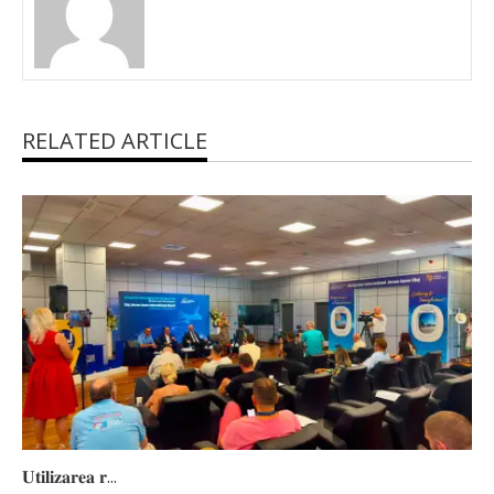
RELATED ARTICLE
𝐔𝐭𝐢𝐥𝐢𝐳𝐚𝐫𝐞𝐚 𝐫...