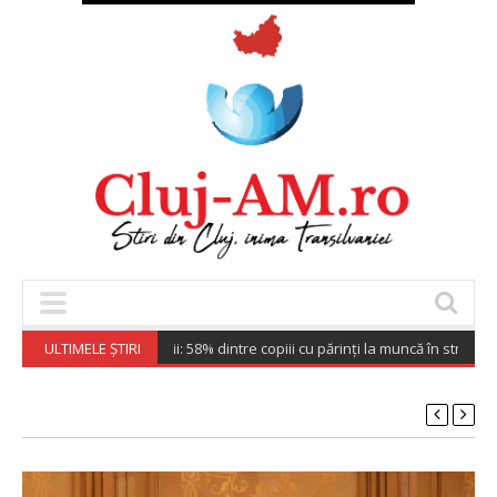
Sondaj Salvați Copiii: 58% dintre copiii cu părinți la muncă în străinătate 
ULTIMELE ȘTIRI