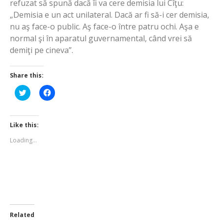
refuzat să spună dacă îi va cere demisia lui Cîţu:
„Demisia e un act unilateral. Dacă ar fi să-i cer demisia,
nu aş face-o public. Aş face-o între patru ochi. Aşa e
normal şi în aparatul guvernamental, când vrei să
demiţi pe cineva”.
Share this:
Click
Click
to
to
share
share
on
on
Twitter
Facebook
(Opens
(Opens
Like this:
in
in
new
new
Loading...
window)
window)
Related