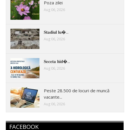
Poza zilei
Aug 06, 2026
𝐒𝐭𝐚𝐝𝐢𝐮𝐥 𝐥𝐮�...
Aug 06, 2026
𝐒𝐞𝐜𝐞𝐭𝐚 𝐡𝐢𝐝�...
Aug 06, 2026
Peste 28.500 de locuri de muncă
vacante...
Aug 06, 2026
FACEBOOK