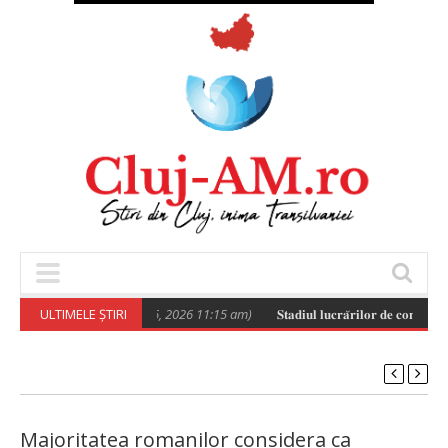
Poza zilei
ULTIMELE ȘTIRI
(August 6, 2026 11:15 am)
𝐒𝐭𝐚𝐝𝐢𝐮𝐥 𝐥𝐮𝐜𝐫𝐚̆𝐫𝐢𝐥𝐨𝐫 𝐝𝐞 𝐜𝐨𝐧𝐬𝐭𝐫𝐮𝐢𝐫𝐞 
Majoritatea romanilor considera ca