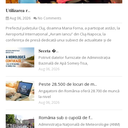
𝐔𝐭𝐢𝐥𝐢𝐳𝐚𝐫𝐞𝐚 𝐫...
Aug 06, 2026
No Comments
Prefectul județului Cluj, doamna Maria Forna, a participat astăzi, la
Aeroportul Internațional „Avram Iancu” din Cluj-Napoca, la
conferința de presă dedicată unui subiect de actualitate și de
𝐒𝐞𝐜𝐞𝐭𝐚 �...
Potrivit datelor furnizate de Administrația
Bazinală de Apă Someș-Tisa,
Aug 06, 2026
Peste 28.500 de locuri de m...
Angajatorii din România oferă 28.700 de muncă
la nivel
Aug 06, 2026
România sub o cupolă de f...
Administraţia Naţională de Meteorologie (ANM)