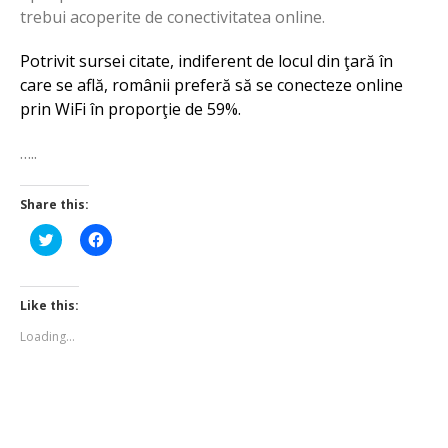
trebui acoperite de conectivitatea online.
Potrivit sursei citate, indiferent de locul din ţară în
care se află, românii preferă să se conecteze online
prin WiFi în proporţie de 59%.
…..
Share this:
Click
Click
to
to
share
share
on
on
Twitter
Facebook
(Opens
(Opens
Like this:
in
in
new
new
Loading...
window)
window)