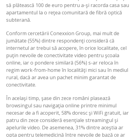
să plătească 100 de euro pentru a-şi racorda casa sau
apartamentul la o reţea comunitară de fibră optică
subterană.
Conform cercetării Conexxion Group, mai mult de
jumătate (55%) dintre respondenţi consideră că
internetul ar trebui să acopere, în orice localitate, cel
puţin nevoile de conectivitate video pentru şcoala
online, iar o pondere similară (56%) s-ar reloca în
regim work-from-home în localităţi mici sau în mediul
rural, dacă ar avea un pachet minim garantat de
conectivitate.
În acelaşi timp, şase din zece români plasează
browsingul sau navigaţia online printre minimul
necesar de a fi acoperit, 58% doresc şi WiFi gratuit, iar
patru din zece consideră esenţiale streamingul şi
apelurile video. De asemenea, 31% dintre aceştia ar
opta pentru telemedicină între nevoile de bază ce ar