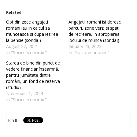
Related
Opt din zece angajati
Angajatii romani isi doresc
romani iau in calcul sa
parcuri, zone verzi si spatii
munceasca si dupa iesirea
de recreere, in apropierea
la pensie (sondaj)
locului de munca (sondaj)
August 27, 2021
January 23, 2023
In "Socio-economic"
In "Socio-economic"
Starea de bine din punct de
vedere financiar înseamnă,
pentru jumătate dintre
români, un fond de rezerva
(studiu)
November 1, 2024
In "Socio-economic"
Pin It