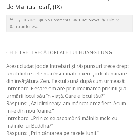
de Marius Iosif, (IX)
July 30, 2021
No Comments
1,021 Views
Cultură
Traian Ionescu
CELE TREI TRECĂTORI ALE LUI HUANG LUNG
Acest ciudat joc de întrebări şi răspunsuri trece drept
unul dintre cele mai însemnate exerciţii de iluminare
din învăţătura Zen. Textul sună după cum urmează:
Întrebare: Fiecare om are prin îmbinarea pricinii şi a
urmării locul său în viaţă. Care e locul tău?”
Răspuns: „Azi dimineaţă am mâncat orez fiert. Acum
mi‑e din nou foame.”
Întrebare: „Prin ce se aseamănă mâinile mele cu
mâinile lui Buddha?”
Răspuns: „Prin cântarea pe razele lunii.”