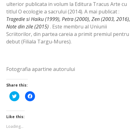
ulterior publicata in volum la Editura Tracus Arte cu
titlul O ecologie a sacrului (2014). A mai publicat :
Tragedie si Haiku (1999), Petra (2000), Zen (2003, 2016),
Note din zile (2015)
. Este membru al Uniunii
Scriitorilor, din partea careia a primit premiul pentru
debut (Filiala Targu-Mures).
Fotografia apartine autorului
Share this:
Click
Click
to
to
share
share
on
on
Twitter
Facebook
(Opens
(Opens
Like this:
in
in
new
new
Loading...
window)
window)