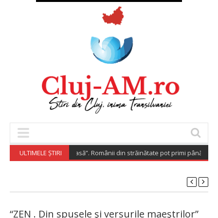
aspora Investește Acasă”. Românii din străinătate pot primi până la 200.
ULTIMELE ȘTIRI
“ZEN . Din spusele şi versurile maeştrilor”