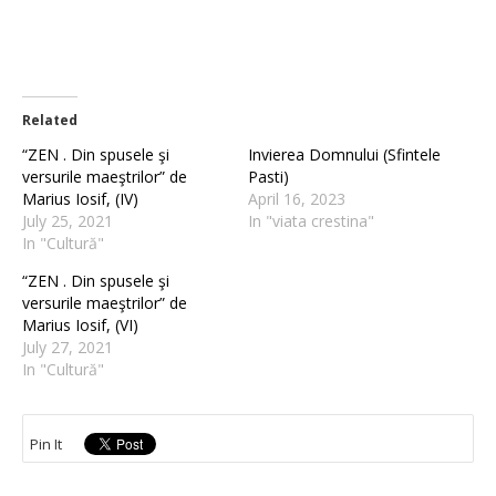
Related
“ZEN . Din spusele şi
Invierea Domnului (Sfintele
versurile maeştrilor” de
Pasti)
Marius Iosif, (IV)
April 16, 2023
July 25, 2021
In "viata crestina"
In "Cultură"
“ZEN . Din spusele şi
versurile maeştrilor” de
Marius Iosif, (VI)
July 27, 2021
In "Cultură"
Pin It