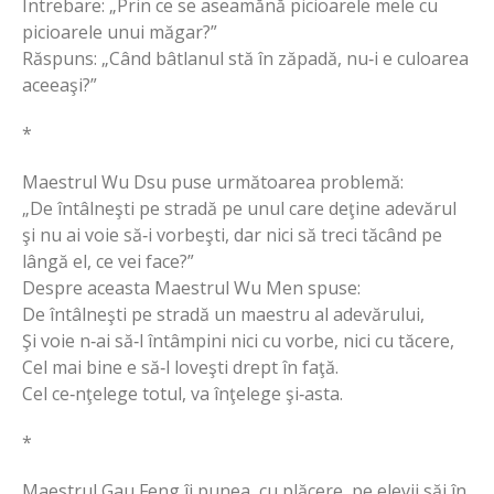
Întrebare: „Prin ce se aseamănă picioarele mele cu
picioarele unui măgar?”
Răspuns: „Când bâtlanul stă în zăpadă, nu‑i e culoarea
aceeaşi?”
*
Maestrul Wu Dsu puse următoarea problemă:
„De întâlneşti pe stradă pe unul care deţine adevărul
şi nu ai voie să‑i vorbeşti, dar nici să treci tăcând pe
lângă el, ce vei face?”
Despre aceasta Maestrul Wu Men spuse:
De întâlneşti pe stradă un maestru al adevărului,
Şi voie n‑ai să‑l întâmpini nici cu vorbe, nici cu tăcere,
Cel mai bine e să‑l loveşti drept în faţă.
Cel ce‑nţelege totul, va înţelege şi‑asta.
*
Maestrul Gau Feng îi punea, cu plăcere, pe elevii săi în