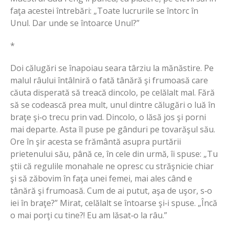
faţa acestei întrebări: „Toate lucrurile se întorc în
Unul. Dar unde se întoarce Unul?”
*
Doi călugări se înapoiau seara târziu la mănăstire. Pe
malul râului întâlniră o fată tânără şi frumoasă care
căuta disperată să treacă dincolo, pe celălalt mal. Fără
să se codească prea mult, unul dintre călugări o luă în
braţe şi‑o trecu prin vad. Dincolo, o lăsă jos şi porni
mai departe. Asta îl puse pe gânduri pe tovarăşul său.
Ore în şir acesta se frământă asupra purtării
prietenului său, până ce, în cele din urmă, îi spuse: „Tu
ştii că regulile monahale ne opresc cu străşnicie chiar
şi să zăbovim în faţa unei femei, mai ales când e
tânără şi frumoasă. Cum de ai putut, aşa de uşor, s‑o
iei în braţe?” Mirat, celălalt se întoarse şi‑i spuse. „Încă
o mai porţi cu tine?! Eu am lăsat‑o la râu.”