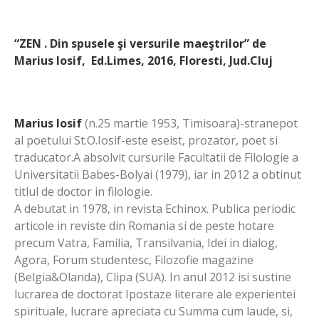
“ZEN . Din spusele şi versurile maeştrilor” de
Marius Iosif, Ed.Limes, 2016, Floresti, Jud.Cluj
Marius Iosif
(n.25 martie 1953, Timisoara)-stranepot
al poetului St.O.Iosif-este eseist, prozator, poet si
traducator.A absolvit cursurile Facultatii de Filologie a
Universitatii Babes-Bolyai (1979), iar in 2012 a obtinut
titlul de doctor in filologie.
A debutat in 1978, in revista Echinox. Publica periodic
articole in reviste din Romania si de peste hotare
precum Vatra, Familia, Transilvania, Idei in dialog,
Agora, Forum studentesc, Filozofie magazine
(Belgia&Olanda), Clipa (SUA). In anul 2012 isi sustine
lucrarea de doctorat Ipostaze literare ale experientei
spirituale, lucrare apreciata cu Summa cum laude, si,